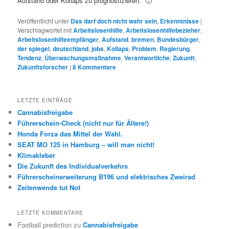
Aufstand oder Kollaps zu prognostizieren. 🙁
Veröffentlicht unter
Das darf doch nicht wahr sein
,
Erkenntnisse
|
Verschlagwortet mit
Arbeitslosenhilfe
,
Arbeitslosenhilfebezieher
,
Arbeitslosenhilfeempfänger
,
Aufstand
,
bremen
,
Bundesbürger
,
der spiegel
,
deutschland
,
jobs
,
Kollaps
,
Problem
,
Regierung
,
Tendenz
,
Überwachungsmaßnahme
,
Verantwortliche
,
Zukunft
,
Zukunftsforscher
|
8
Kommentare
LETZTE EINTRÄGE
Cannabisfreigabe
Führerschein-Check (nicht nur für Ältere!)
Honda Forza das Mittel der Wahl.
SEAT MO 125 in Hamburg – will man nicht!
Klimakleber
Die Zukunft des Individualverkehrs
Führerscheinerweiterung B196 und elektrisches Zweirad
Zeitenwende tut Not
LETZTE KOMMENTARE
Football prediction
zu
Cannabisfreigabe