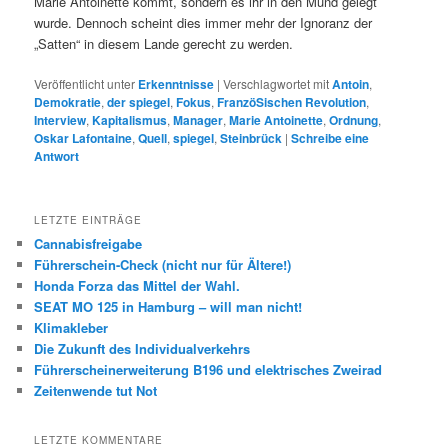
Marie Antoinette kommt, sondern es ihr in den Mund gelegt
wurde. Dennoch scheint dies immer mehr der Ignoranz der
„Satten“ in diesem Lande gerecht zu werden.
Veröffentlicht unter
Erkenntnisse
|
Verschlagwortet mit
Antoin
,
Demokratie
,
der spiegel
,
Fokus
,
FranzöSischen Revolution
,
Interview
,
Kapitalismus
,
Manager
,
Marie Antoinette
,
Ordnung
,
Oskar Lafontaine
,
Quell
,
spiegel
,
Steinbrück
|
Schreibe eine
Antwort
LETZTE EINTRÄGE
Cannabisfreigabe
Führerschein-Check (nicht nur für Ältere!)
Honda Forza das Mittel der Wahl.
SEAT MO 125 in Hamburg – will man nicht!
Klimakleber
Die Zukunft des Individualverkehrs
Führerscheinerweiterung B196 und elektrisches Zweirad
Zeitenwende tut Not
LETZTE KOMMENTARE