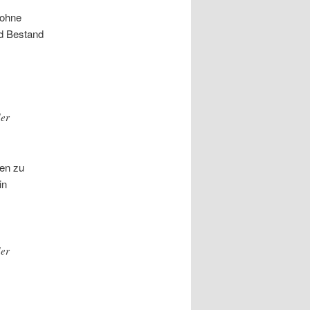
 ohne
nd Bestand
der
en zu
in
der