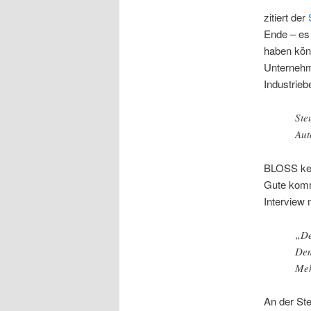
zitiert der
Ende – es 
haben könn
Unternehm
Industrieb
Ste
Aut
BLOSS kei
Gute komm
Interview 
„De
Dem
Meh
An der Ste