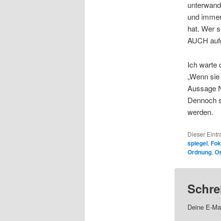
unterwande
und immer
hat. Wer s
AUCH aufg
Ich warte 
„Wenn sie 
Aussage N
Dennoch s
werden.
Dieser Eintr
spiegel
,
Fok
Ordnung
,
Os
Schre
Deine E-Mai