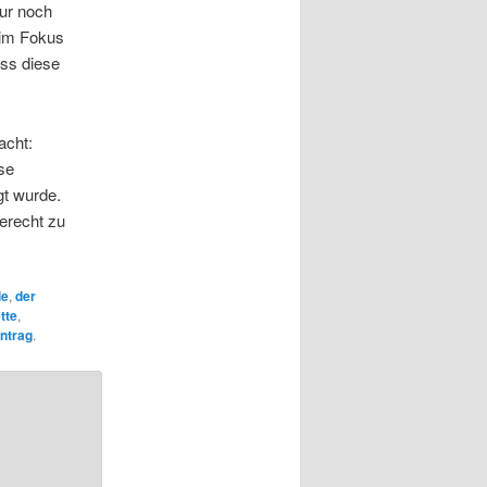
nur noch
 im Fokus
ass diese
cht:
se
gt wurde.
erecht zu
ie
,
der
tte
,
ntrag
.