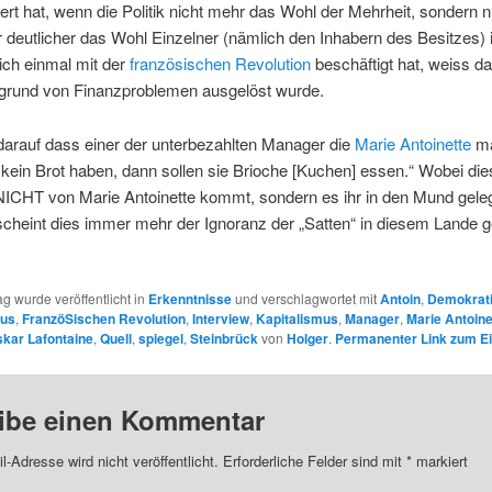
rt hat, wenn die Politik nicht mehr das Wohl der Mehrheit, sondern 
 deutlicher das Wohl Einzelner (nämlich den Inhabern des Besitzes)
ich einmal mit der
französischen Revolution
beschäftigt hat, weiss d
rund von Finanzproblemen ausgelöst wurde.
darauf dass einer der unterbezahlten Manager die
Marie Antoinette
ma
kein Brot haben, dann sollen sie Brioche [Kuchen] essen.“ Wobei die
ICHT von Marie Antoinette kommt, sondern es ihr in den Mund gele
cheint dies immer mehr der Ignoranz der „Satten“ in diesem Lande g
ag wurde veröffentlicht in
Erkenntnisse
und verschlagwortet mit
Antoin
,
Demokrat
us
,
FranzöSischen Revolution
,
Interview
,
Kapitalismus
,
Manager
,
Marie Antoine
kar Lafontaine
,
Quell
,
spiegel
,
Steinbrück
von
Holger
.
Permanenter Link zum Ei
ibe einen Kommentar
l-Adresse wird nicht veröffentlicht.
Erforderliche Felder sind mit
*
markiert