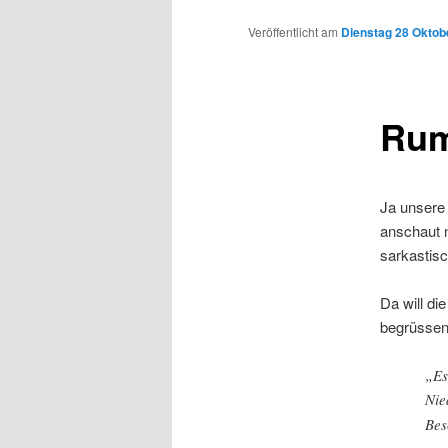
Inhalt
Veröffentlicht am
Dienstag 28 Oktobe
wechseln
Rum
Ja unsere 
anschaut 
sarkastisc
Da will di
begrüssens
„Es
Nie
Bes