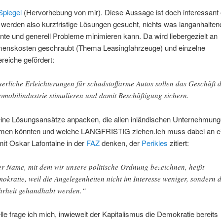
Spiegel
(Hervorhebung von mir). Diese Aussage ist doch interessant
werden also kurzfristige Lösungen gesucht, nichts was langanhalte
te und generell Probleme minimieren kann. Da wird liebergezielt an
enskosten geschraubt (Thema Leasingfahrzeuge) und einzelne
ereiche gefördert:
uerliche Erleichterungen für schadstoffarme Autos sollen das Geschäft 
omobilindustrie stimulieren und damit Beschäftigung sichern.
ne Lösungsansätze anpacken, die allen inländischen Unternehmung
en könnten und welche LANGFRISTIG ziehen.Ich muss dabei an e
mit Oskar Lafontaine in der
FAZ
denken, der
Perikles
zitiert:
r Name, mit dem wir unsere politische Ordnung bezeichnen, heißt
okratie, weil die Angelegenheiten nicht im Interesse weniger, sondern 
rheit gehandhabt werden.“
lle frage ich mich, inwieweit der Kapitalismus die Demokratie bereits