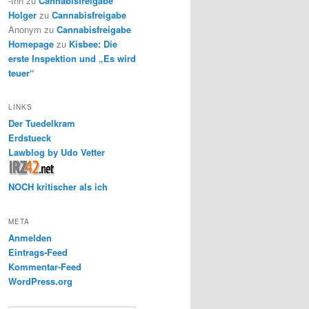
-thh
zu
Cannabisfreigabe
Holger
zu
Cannabisfreigabe
Anonym
zu
Cannabisfreigabe
Homepage
zu
Kisbee: Die
erste Inspektion und „Es wird
teuer“
LINKS
Der Tuedelkram
Erdstueck
Lawblog by Udo Vetter
NOCH kritischer als ich
META
Anmelden
Eintrags-Feed
Kommentar-Feed
WordPress.org