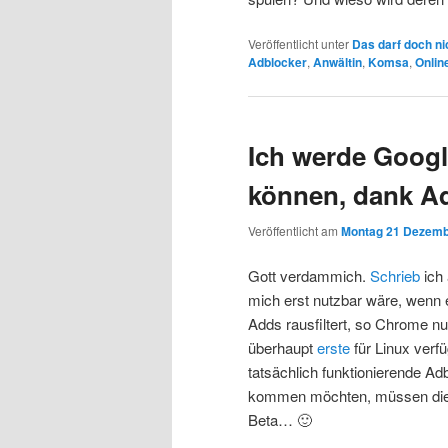
Veröffentlicht unter
Das darf doch ni
Adblocker
,
Anwältin
,
Komsa
,
Onlin
Ich werde Goog
können, dank A
Veröffentlicht am
Montag 21 Dezemb
Gott verdammich.
Schrieb
ich
mich erst nutzbar wäre, wenn 
Adds rausfiltert, so Chrome nun
überhaupt
erste
für Linux verf
tatsächlich funktionierende A
kommen möchten, müssen di
Beta… 🙂