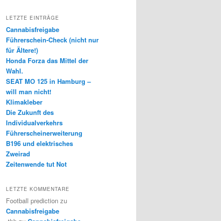
LETZTE EINTRÄGE
Cannabisfreigabe
Führerschein-Check (nicht nur
für Ältere!)
Honda Forza das Mittel der
Wahl.
SEAT MO 125 in Hamburg –
will man nicht!
Klimakleber
Die Zukunft des
Individualverkehrs
Führerscheinerweiterung
B196 und elektrisches
Zweirad
Zeitenwende tut Not
LETZTE KOMMENTARE
Football prediction
zu
Cannabisfreigabe