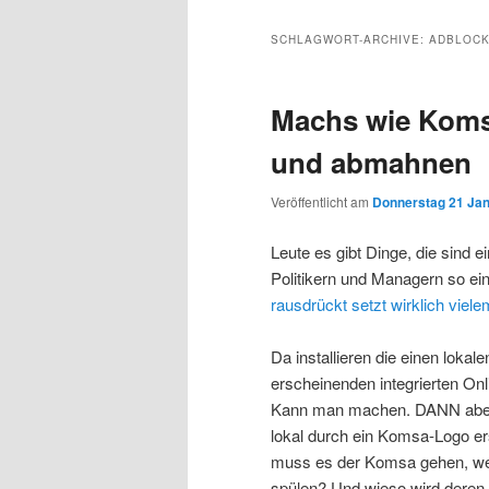
Inhalt
sekundären
SCHLAGWORT-ARCHIVE:
ADBLOC
wechseln
Inhalt
Machs wie Komsa
wechseln
und abmahnen
Veröffentlicht am
Donnerstag 21 Jan
Leute es gibt Dinge, die sind 
Politikern und Managern so ei
rausdrückt setzt wirklich viele
Da installieren die einen loka
erscheinenden integrierten On
Kann man machen. DANN aber 
lokal durch ein Komsa-Logo er
muss es der Komsa gehen, we
spülen? Und wieso wird deren 