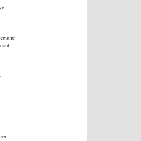
rre
 jemand
emacht
,
-
dard