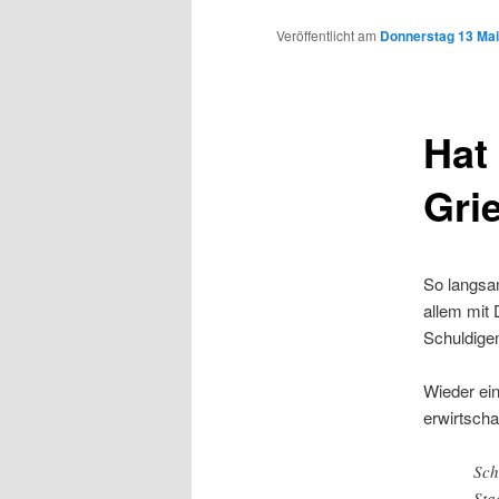
Inhalt
Veröffentlicht am
Donnerstag 13 Mai
wechseln
Hat
Gri
So langsa
allem mit 
Schuldige
Wieder ei
erwirtscha
Sch
Sta