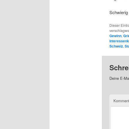
Schwierig 
Dieser Eintr
verschlagwo
Gewinn
,
Gri
Interessenk
Schweiz
,
St
Schre
Deine E-Mai
Kommen