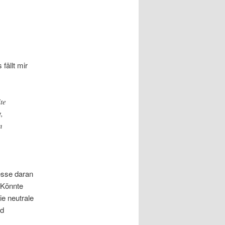
fällt mir
te
,
n
resse daran
 Könnte
e neutrale
nd