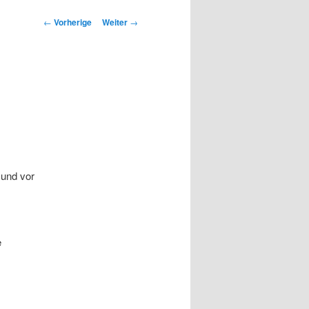
Beitrags-
←
Vorherige
Weiter
→
Navigation
 und vor
e
n