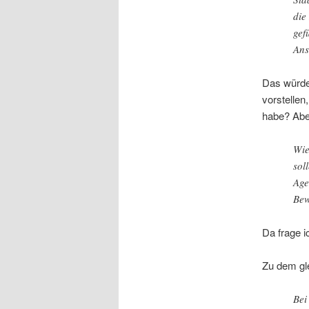
die
gef
Ans
Das würde
vorstelle
habe? Aber
Wie
sol
Age
Bew
Da frage i
Zu dem gl
Bei