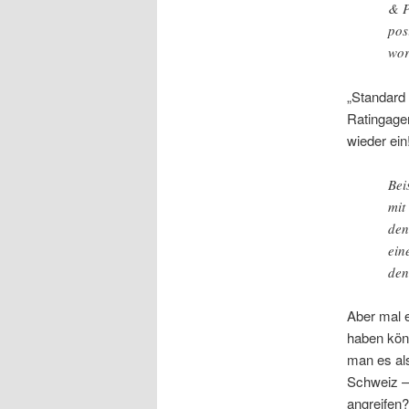
& P
pos
wor
„Standard
Ratingagen
wieder ein
Bei
mit
den
ein
den
Aber mal e
haben könn
man es als
Schweiz –
angreifen?