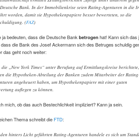
 Deutsche Bank. In der Immobilienkrise seien Rating-Agenturen in die I
ührt worden, damit sie Hypothekenpapiere besser bewerteten, so die
chuldigung. (
FAZ
)
 ja bedeuten, dass die Deutsche Bank
betrogen
hat! Kann sich das
n, dass die Bank des Josef Ackermann sich des Betruges schuldig g
 das geht noch weiter:
 die „New York Times“ unter Berufung auf Ermittlungskreise berichtete
len die Hypotheken-Abteilung der Banken zudem Mitarbeiter der Rating
nturen angeheuert haben, um Hypothekenpapiere mit einer guten
ertung auflegen zu können.
ch mich, ob das auch Bestechlichkeit impliziert? Kann ja sein.
eichen Thema schreibt die
FTD
:
 den hinters Licht geführten Rating-Agenturen handele es sich um Stan