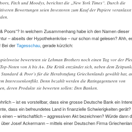
oors, Fitch und Moodys, berichtet die „New York Times“. Durch die
itiveren Bewertungen seien Investoren zum Kauf der Papiere veranlasst
den.
 & Poors“? In welchem Zusammenhang habe ich den Namen dieser
tur – abseits der Hypothekenkrise – nur schon mal gelesen? Ahh, es 
! Bei der
Tagesschau
, gerade kürzlich:
spielsweise bewerteten sie Lehman Brothers noch einen Tag vor der Plei
 Top-Noten von A bis A+. Die Kritik entzündet sich, neben dem Zeitpunkt
 Standard & Poor’s für die Herabstufung Griechenlands gewählt hat, a
em Interessenkonflikt. Denn bezahlt werden die Ratingagenturen von
en, deren Produkte sie bewerten sollen: Den Banken.
hrlich – ist es vorstellbar, dass eine grosse Deutsche Bank ein Inte
te, dass ein befreundetes Land in finanzielle Schwierigkeiten gerät?
 einen – wirtschaftlich – aggressiven Akt bezeichnen? Würde dann di
 über Josef Ackermann – mittels einer Deutschen Firma Griechenla