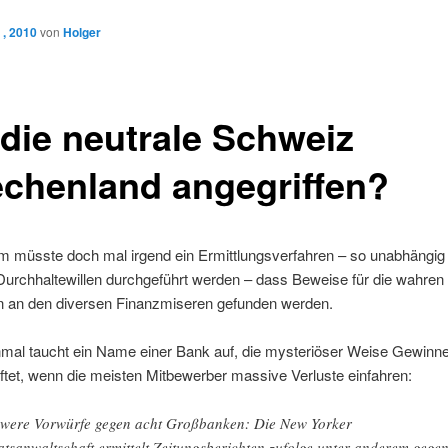
 , 2010
von
Holger
 die neutrale Schweiz
echenland angegriffen?
m müsste doch mal irgend ein Ermittlungsverfahren – so unabhängig
Durchhaltewillen durchgeführt werden – dass Beweise für die wahren
n an den diversen Finanzmiseren gefunden werden.
nmal taucht ein Name einer Bank auf, die mysteriöser Weise Gewinn
ftet, wenn die meisten Mitbewerber massive Verluste einfahren:
were Vorwürfe gegen acht Großbanken: Die New Yorker
atsanwaltschaft ermittelt Zeitungsberichten zufolge unter anderem gege