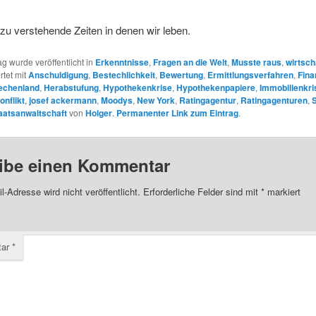
zu verstehende Zeiten in denen wir leben.
ag wurde veröffentlicht in
Erkenntnisse
,
Fragen an die Welt
,
Musste raus
,
wirtsch
rtet mit
Anschuldigung
,
Bestechlichkeit
,
Bewertung
,
Ermittlungsverfahren
,
Fina
echenland
,
Herabstufung
,
Hypothekenkrise
,
Hypothekenpapiere
,
Immobilienkri
onflikt
,
josef ackermann
,
Moodys
,
New York
,
Ratingagentur
,
Ratingagenturen
,
aatsanwaltschaft
von
Holger
.
Permanenter Link zum Eintrag
.
ibe einen Kommentar
l-Adresse wird nicht veröffentlicht.
Erforderliche Felder sind mit
*
markiert
tar
*