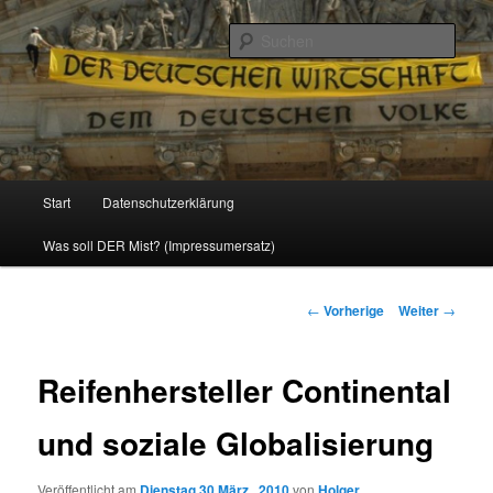
Politik, Wirtschaft, Soziales und Gesellschaft
Such
Reizzentrum
Hauptmenü
Start
Datenschutzerklärung
Zum
Was soll DER Mist? (Impressumersatz)
Inhalt
wechseln
Beitrags-
←
Vorherige
Weiter
→
Navigation
Reifenhersteller Continental
und soziale Globalisierung
Veröffentlicht am
Dienstag 30 März , 2010
von
Holger