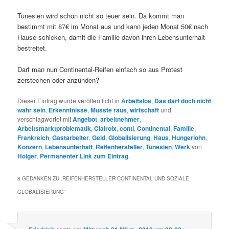
Tunesien wird schon nicht so teuer sein. Da kommt man
bestimmt mit 87€ im Monat aus und kann jeden Monat 50€ nach
Hause schicken, damit die Familie davon ihren Lebensunterhalt
bestreitet.
Darf man nun Continental-Reifen einfach so aus Protest
zerstechen oder anzünden?
Dieser Eintrag wurde veröffentlicht in
Arbeitslos
,
Das darf doch nicht
wahr sein
,
Erkenntnisse
,
Musste raus
,
wirtschaft
und
verschlagwortet mit
Angebot
,
arbeitnehmer
,
Arbeitsmarktproblematik
,
Clairoix
,
conti
,
Continental
,
Familie
,
Frankreich
,
Gastarbeiter
,
Geld
,
Globalisierung
,
Haus
,
Hungerlohn
,
Konzern
,
Lebensunterhalt
,
Reifenhersteller
,
Tunesien
,
Werk
von
Holger
.
Permanenter Link zum Eintrag
.
8 GEDANKEN ZU „
REIFENHERSTELLER CONTINENTAL UND SOZIALE
GLOBALISIERUNG
“