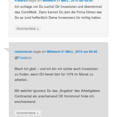
Friedrich
sagte am
Mittwoch 31 März , 2010 um 08:00
:
Ich schlage vor Du suchst Dir Investoren und übernimmst
das ContiWerk. Dann kannst Du dort die Firma führen wie
Du es (und hoffentlich Deine Investoren) für richtig halten.
↓
Kommentiere
reizzentrum
sagte am
Mittwoch 31 März , 2010 um 08:46
:
@
Friedrich
:
Mach ich glatt – und ich bin mir sicher auch Investoren
zu finden, wenn DU bereit bist für 137€ im Monat zu
arbeiten.
Mit welcher Ignoranz Du das „Angebot“ des Arbeitgebers
Continental als anscheinend OK hinnimmst finde ich
erschreckend.
↓
Kommentiere