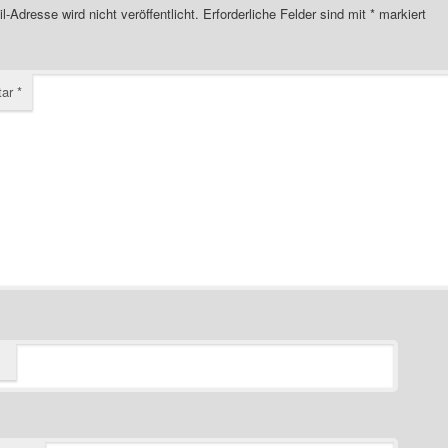
l-Adresse wird nicht veröffentlicht.
Erforderliche Felder sind mit
*
markiert
tar
*