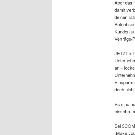
Aber das i
damit ver
deiner Tät
Betriebser
Kunden unz
Verträge/P
JETZT ist 
Unternehme
an – locke
Unternehm
Einsparma
doch nicht
Es sind ni
einschrump
Bei 3COM i
„Make your