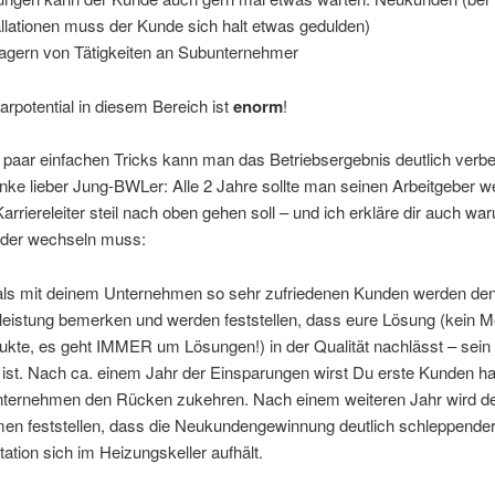
allationen muss der Kunde sich halt etwas gedulden)
agern von Tätigkeiten an Subunternehmer
rpotential in diesem Bereich ist
enorm
!
 paar einfachen Tricks kann man das Betriebsergebnis deutlich verb
ke lieber Jung-BWLer: Alle 2 Jahre sollte man seinen Arbeitgeber 
arriereleiter steil nach oben gehen soll – und ich erkläre dir auch w
der wechseln muss:
ls mit deinem Unternehmen so sehr zufriedenen Kunden werden de
tleistung bemerken und werden feststellen, dass eure Lösung (kein 
ukte, es geht IMMER um Lösungen!) in der Qualität nachlässt – sein 
ist. Nach ca. einem Jahr der Einsparungen wirst Du erste Kunden ha
ternehmen den Rücken zukehren. Nach einem weiteren Jahr wird de
n feststellen, dass die Neukundengewinnung deutlich schleppender l
ation sich im Heizungskeller aufhält.