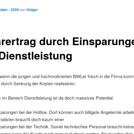
ober , 2009
von
Holger
rertrag durch Einsparung
 Dienstleistung
l, wenn die jungen und hochmotivierten BWLer frisch in die Firma ko
 durch Senkung der Kosten realisieren.
im Bereich Dienstleistung ist da doch massives Potential:
parungen bei der Hotline. Dort können auch billigste Angelernte arbei
ialisten braucht doch kaum einer
parungen bei der Technik. Soviel technisches Personal braucht keiner
ungen kann der Kunde auch gern mal etwas warten. Neukunden (bei