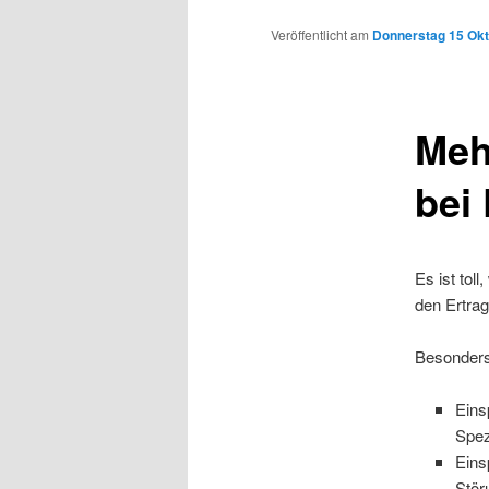
Inhalt
Veröffentlicht am
Donnerstag 15 Okt
wechseln
Meh
bei
Es ist tol
den Ertrag
Besonders 
Eins
Spez
Eins
Stör