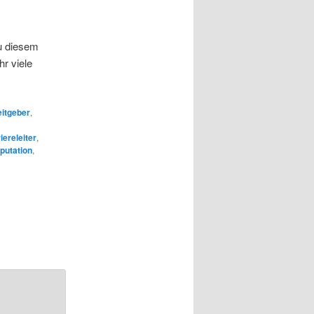
u diesem
hr viele
itgeber
,
iereleiter
,
putation
,