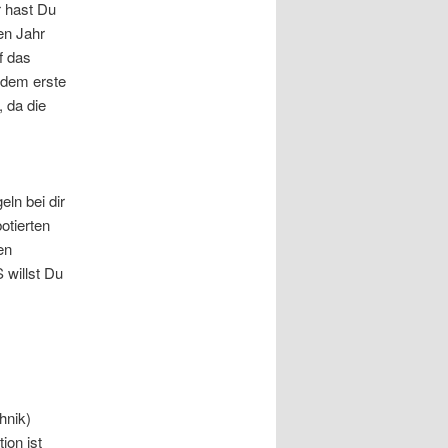
r hast Du
en Jahr
f das
n dem erste
 da die
eln bei dir
otierten
en
 willst Du
hnik)
ion ist