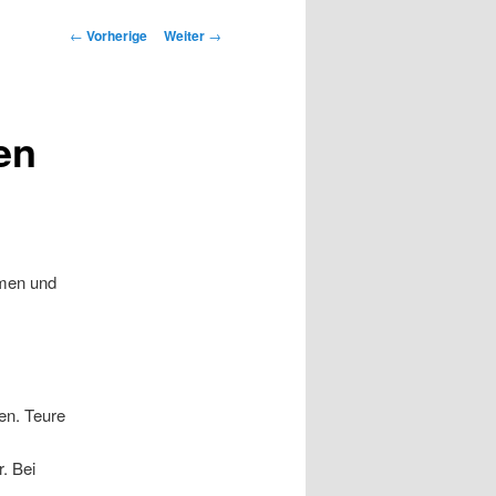
Beitrags-
←
Vorherige
Weiter
→
Navigation
en
mmen und
ten. Teure
. Bei