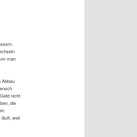
essern.
wechseln
arum man
n Abbau
Mensch
Geld nicht
ben, die
in
äuft, weil