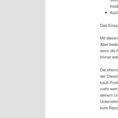
Inst
Ausl
Das Einspa
Mit diesen
Aber beden
wenn die K
immer wie
Die ehema
der Diens
kauft Prod
mehr wert 
deinem Un
Unternehme
eure Reput