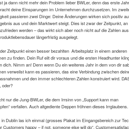
st ja dann nicht mehr dein Problem lieber BWLer, denn das erste Jah
bracht deine Einsparungen im Unternehmen durchzusetzen. Im zweit
igkeit passieren zwei Dinge: Deine Änderungen wirken sich positiv au
gebnis aus und dein Marktwert steigt. Dies ist zwar der Zeitpunkt, a
ufrieden werden – das wirkt sich aber noch nicht auf die Zahlen aus,
roduktlebensdauer längerfristig ausgelegt.
der Zeitpunkt einen besser bezahlten Arbeitsplatz in einem anderen
n zu finden. Dein Ruf eilt dir voraus und die ersten Headhunter kling
n dich. Nimm an! Denn wenn Du ein weiteres Jahr in dem von dir sab
en verweilst kann es passieren, das eine Verbindung zwischen dein
ssnahmen und den immer schlechteren Zahlen konstruiert wird. DAS
, oder?
cht nur die Jung-BWLer, die dem Irrsinn von „Support kann man
fen“ verfallen. Auch altgediente Deppen fröhnen dieses Irrglaubens.
n Dublin las ich einmal (grosses Plakat im Eingangsbereich zur Tec
 Customers happy – if not, someone else will do“. Customersatisfact