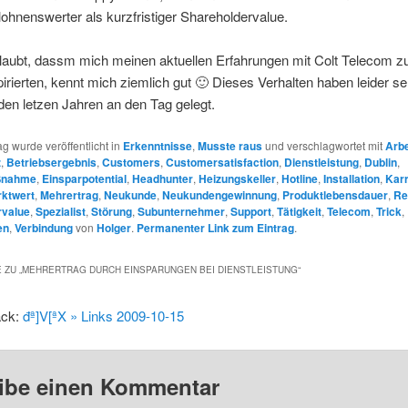
g lohnenswerter als kurzfristiger Shareholdervalue.
laubt, dassm mich meinen aktuellen Erfahrungen mit Colt Telecom z
spirierten, kennt mich ziemlich gut 🙂 Dieses Verhalten haben leider se
den letzen Jahren an den Tag gelegt.
ag wurde veröffentlicht in
Erkenntnisse
,
Musste raus
und verschlagwortet mit
Arbe
z
,
Betriebsergebnis
,
Customers
,
Customersatisfaction
,
Dienstleistung
,
Dublin
,
ßnahme
,
Einsparpotential
,
Headhunter
,
Heizungskeller
,
Hotline
,
Installation
,
Karr
ktwert
,
Mehrertrag
,
Neukunde
,
Neukundengewinnung
,
Produktlebensdauer
,
Re
rvalue
,
Spezialist
,
Störung
,
Subunternehmer
,
Support
,
Tätigkeit
,
Telecom
,
Trick
,
en
,
Verbindung
von
Holger
.
Permanenter Link zum Eintrag
.
 ZU „
MEHRERTRAG DURCH EINSPARUNGEN BEI DIENSTLEISTUNG
“
ack:
đª]V[ªX » Links 2009-10-15
ibe einen Kommentar