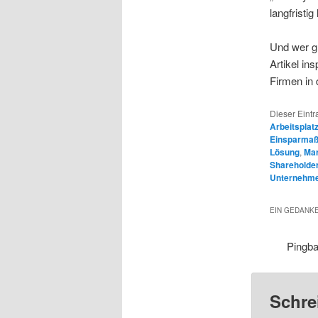
langfristi
Und wer g
Artikel in
Firmen in 
Dieser Eintr
Arbeitsplat
Einsparma
Lösung
,
Mar
Shareholde
Unternehm
EIN GEDANKE
Pingb
Schre