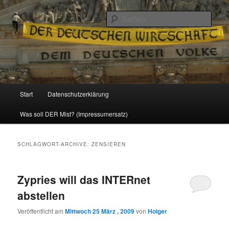
Politik, Wirtschaft, Soziales und Gesellschaft
Such
Reizzentrum
Hauptmenü
Start
Datenschutzerklärung
Zum
Zum
Was soll DER Mist? (Impressumersatz)
Inhalt
sekundären
wechseln
Inhalt
SCHLAGWORT-ARCHIVE:
ZENSIEREN
wechseln
Zypries will das INTERnet
abstellen
Veröffentlicht am
Mittwoch 25 März , 2009
von
Holger