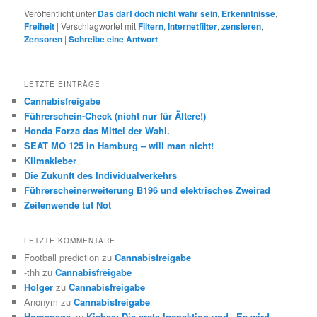
Veröffentlicht unter
Das darf doch nicht wahr sein
,
Erkenntnisse
,
Freiheit
|
Verschlagwortet mit
Filtern
,
Internetfilter
,
zensieren
,
Zensoren
|
Schreibe eine Antwort
LETZTE EINTRÄGE
Cannabisfreigabe
Führerschein-Check (nicht nur für Ältere!)
Honda Forza das Mittel der Wahl.
SEAT MO 125 in Hamburg – will man nicht!
Klimakleber
Die Zukunft des Individualverkehrs
Führerscheinerweiterung B196 und elektrisches Zweirad
Zeitenwende tut Not
LETZTE KOMMENTARE
Football prediction
zu
Cannabisfreigabe
-thh
zu
Cannabisfreigabe
Holger
zu
Cannabisfreigabe
Anonym
zu
Cannabisfreigabe
Homepage
zu
Kisbee: Die erste Inspektion und „Es wird