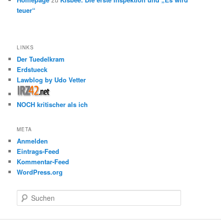
teuer“
LINKS
Der Tuedelkram
Erdstueck
Lawblog by Udo Vetter
NOCH kritischer als ich
META
Anmelden
Eintrags-Feed
Kommentar-Feed
WordPress.org
S
u
c