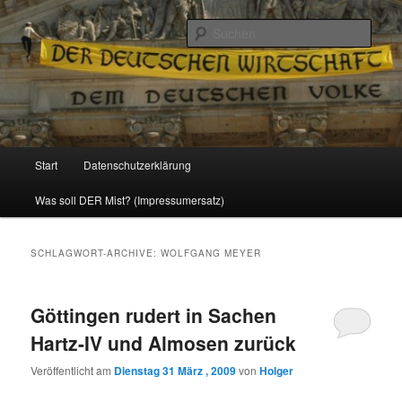
Politik, Wirtschaft, Soziales und Gesellschaft
Such
Reizzentrum
Hauptmenü
Start
Datenschutzerklärung
Zum
Zum
Was soll DER Mist? (Impressumersatz)
Inhalt
sekundären
wechseln
Inhalt
SCHLAGWORT-ARCHIVE:
WOLFGANG MEYER
wechseln
Göttingen rudert in Sachen
Hartz-IV und Almosen zurück
Veröffentlicht am
Dienstag 31 März , 2009
von
Holger