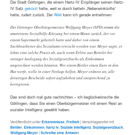
Die Stadt Göttingen, die einem Hartz-IV Empfänger seinen Hartz-
IV Satz
gekürzt
hatte, weil er durch betteln „Nebeneinkünfte“
hatte, rudert zurück. Der
Welt
kann ich gerade entnehmen:
Der Göttinger Oberbürgermeister Wolfgang Meyer (SPD) nimmt die
umstrittene Sozialhilfe-Kürzung bei einem Mann zurück, der vor
einem Supermarkt gebettelt hatte und dabei von einem
Sachbearbeiter des Sozialamts erwischt worden war. Meyer sagte, er
lehne eine solche Praxis ab, auch wenn Erlöse aus Bettelei bei
strenger Auslegung des Sozialgesetzbuchs als Einkommen
angerechnet werden könnten. Wer einem Bettler einen Euro in den
Hut werfe, wolle in einer Notlage helfen. Meyer ordnete an, alle
derartigen Bescheide sofort aufzuheben und entsprechend zu
korrigieren.
Das sind doch mal gute nachrichten – ich beglückwünsche die
Göttingen, dass Sie einen Oberbürgermeister mit einem Rest an
sozialer Intelligenz gewählt haben.
Veröffentlicht unter
Erkenntnisse
,
Freiheit
|
Verschlagwortet mit
Bettler
,
Einkommen
,
hartz iv
,
Soziale Intelligenz
,
Sozialgesetzbuch
,
Wolfgang Meyer
|
Schreibe eine Antwort