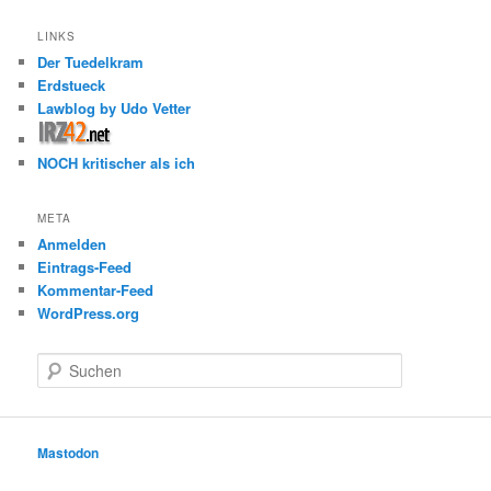
LINKS
Der Tuedelkram
Erdstueck
Lawblog by Udo Vetter
NOCH kritischer als ich
META
Anmelden
Eintrags-Feed
Kommentar-Feed
WordPress.org
S
u
c
h
e
Mastodon
n