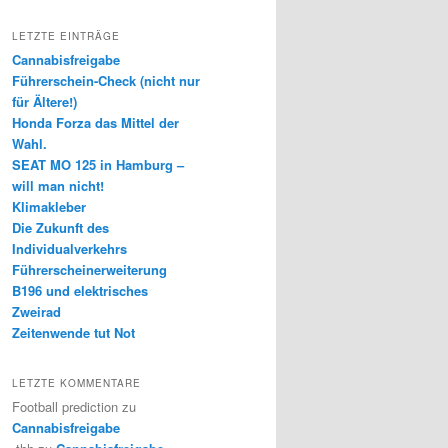
LETZTE EINTRÄGE
Cannabisfreigabe
Führerschein-Check (nicht nur
für Ältere!)
Honda Forza das Mittel der
Wahl.
SEAT MO 125 in Hamburg –
will man nicht!
Klimakleber
Die Zukunft des
Individualverkehrs
Führerscheinerweiterung
B196 und elektrisches
Zweirad
Zeitenwende tut Not
LETZTE KOMMENTARE
Football prediction
zu
Cannabisfreigabe