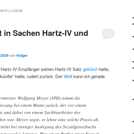
 INTELLIGENZ
t in Sachen Hartz-IV und
 2009
von
Holger
m Hartz-IV Empfänger seinen Hartz-IV Satz
gekürzt
hatte,
nkünfte“ hatte, rudert zurück. Der
Welt
kann ich gerade
ermeister Wolfgang Meyer (SPD) nimmt die
-Kürzung bei einem Mann zurück, der vor einem
tte und dabei von einem Sachbearbeiter des
en war. Meyer sagte, er lehne eine solche Praxis ab,
telei bei strenger Auslegung des Sozialgesetzbuchs
et werden könnten. Wer einem Bettler einen Euro in