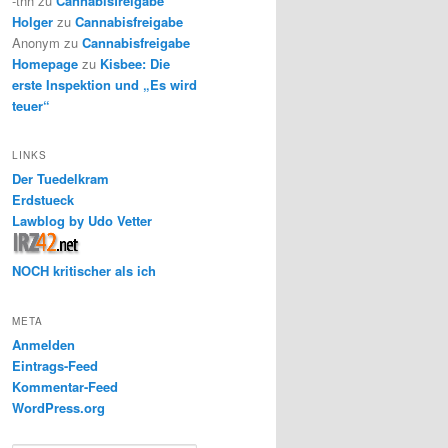
-thh
zu
Cannabisfreigabe
Holger
zu
Cannabisfreigabe
Anonym
zu
Cannabisfreigabe
Homepage
zu
Kisbee: Die
erste Inspektion und „Es wird
teuer“
LINKS
Der Tuedelkram
Erdstueck
Lawblog by Udo Vetter
NOCH kritischer als ich
META
Anmelden
Eintrags-Feed
Kommentar-Feed
WordPress.org