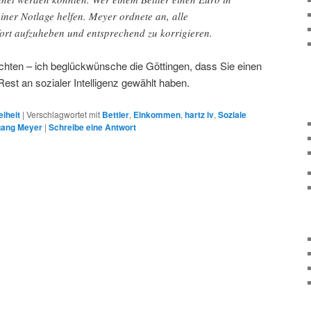
einer Notlage helfen. Meyer ordnete an, alle
fort aufzuheben und entsprechend zu korrigieren.
chten – ich beglückwünsche die Göttingen, dass Sie einen
st an sozialer Intelligenz gewählt haben.
eiheit
|
Verschlagwortet mit
Bettler
,
Einkommen
,
hartz iv
,
Soziale
gang Meyer
|
Schreibe eine Antwort