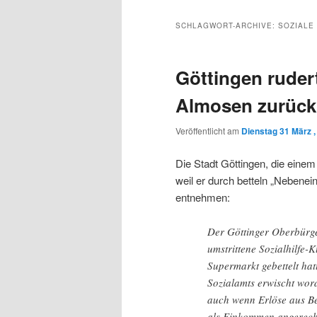
Inhalt
sekundären
SCHLAGWORT-ARCHIVE:
SOZIALE
wechseln
Inhalt
Göttingen ruder
wechseln
Almosen zurück
Veröffentlicht am
Dienstag 31 März ,
Die Stadt Göttingen, die eine
weil er durch betteln „Nebenei
entnehmen:
Der Göttinger Oberbürg
umstrittene Sozialhilfe
Supermarkt gebettelt ha
Sozialamts erwischt word
auch wenn Erlöse aus Bet
als Einkommen angerechn