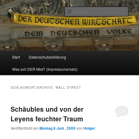
Politik, Wirtschaft, Soziales und Gesellschaft
Such
Reizzentrum
Hauptmenü
Start
Datenschutzerklärung
Zum
Zum
Was soll DER Mist? (Impressumersatz)
Inhalt
sekundären
wechseln
Inhalt
SCHLAGWORT-ARCHIVE:
WALL STREET
wechseln
Schäubles und von der
Leyens feuchter Traum
Veröffentlicht am
Montag 8 Juni , 2009
von
Holger