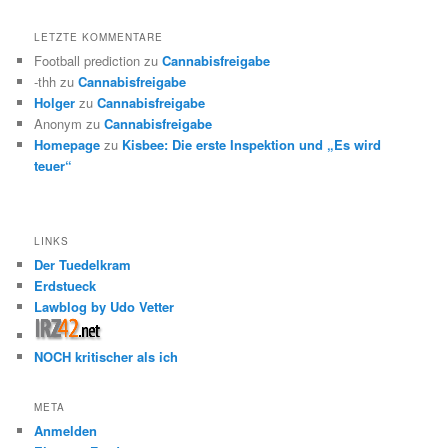
LETZTE KOMMENTARE
Football prediction
zu
Cannabisfreigabe
-thh
zu
Cannabisfreigabe
Holger
zu
Cannabisfreigabe
Anonym
zu
Cannabisfreigabe
Homepage
zu
Kisbee: Die erste Inspektion und „Es wird
teuer“
LINKS
Der Tuedelkram
Erdstueck
Lawblog by Udo Vetter
NOCH kritischer als ich
META
Anmelden