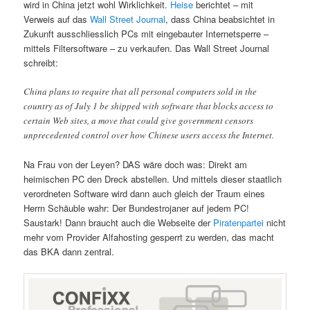
wird in China jetzt wohl Wirklichkeit.
Heise
berichtet – mit
Verweis auf das
Wall Street Journal
, dass China beabsichtet in
Zukunft ausschliesslich PCs mit eingebauter Internetsperre –
mittels Filtersoftware – zu verkaufen. Das Wall Street Journal
schreibt:
China plans to require that all personal computers sold in the
country as of July 1 be shipped with software that blocks access to
certain Web sites, a move that could give government censors
unprecedented control over how Chinese users access the Internet.
Na Frau von der Leyen? DAS wäre doch was: Direkt am
heimischen PC den Dreck abstellen. Und mittels dieser staatlich
verordneten Software wird dann auch gleich der Traum eines
Herrn Schäuble wahr: Der Bundestrojaner auf jedem PC!
Saustark! Dann braucht auch die Webseite der
Piratenpartei
nicht
mehr vom Provider Alfahosting gesperrt zu werden, das macht
das BKA dann zentral.