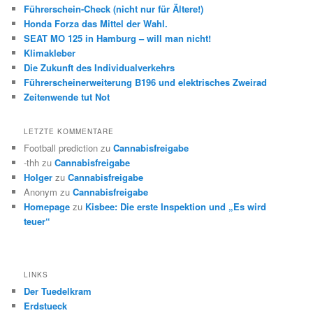
Führerschein-Check (nicht nur für Ältere!)
Honda Forza das Mittel der Wahl.
SEAT MO 125 in Hamburg – will man nicht!
Klimakleber
Die Zukunft des Individualverkehrs
Führerscheinerweiterung B196 und elektrisches Zweirad
Zeitenwende tut Not
LETZTE KOMMENTARE
Football prediction
zu
Cannabisfreigabe
-thh
zu
Cannabisfreigabe
Holger
zu
Cannabisfreigabe
Anonym
zu
Cannabisfreigabe
Homepage
zu
Kisbee: Die erste Inspektion und „Es wird
teuer“
LINKS
Der Tuedelkram
Erdstueck