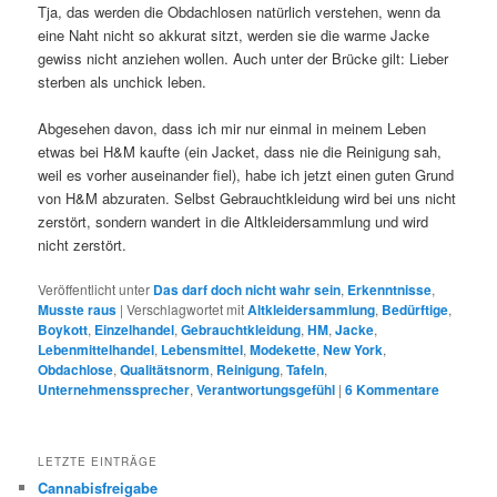
Tja, das werden die Obdachlosen natürlich verstehen, wenn da
eine Naht nicht so akkurat sitzt, werden sie die warme Jacke
gewiss nicht anziehen wollen. Auch unter der Brücke gilt: Lieber
sterben als unchick leben.
Abgesehen davon, dass ich mir nur einmal in meinem Leben
etwas bei H&M kaufte (ein Jacket, dass nie die Reinigung sah,
weil es vorher auseinander fiel), habe ich jetzt einen guten Grund
von H&M abzuraten. Selbst Gebrauchtkleidung wird bei uns nicht
zerstört, sondern wandert in die Altkleidersammlung und wird
nicht zerstört.
Veröffentlicht unter
Das darf doch nicht wahr sein
,
Erkenntnisse
,
Musste raus
|
Verschlagwortet mit
Altkleidersammlung
,
Bedürftige
,
Boykott
,
Einzelhandel
,
Gebrauchtkleidung
,
HM
,
Jacke
,
Lebenmittelhandel
,
Lebensmittel
,
Modekette
,
New York
,
Obdachlose
,
Qualitätsnorm
,
Reinigung
,
Tafeln
,
Unternehmenssprecher
,
Verantwortungsgefühl
|
6
Kommentare
LETZTE EINTRÄGE
Cannabisfreigabe