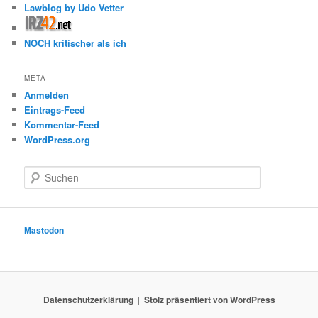
Lawblog by Udo Vetter
NOCH kritischer als ich
META
Anmelden
Eintrags-Feed
Kommentar-Feed
WordPress.org
S
u
c
h
e
Mastodon
n
Datenschutzerklärung
Stolz präsentiert von WordPress