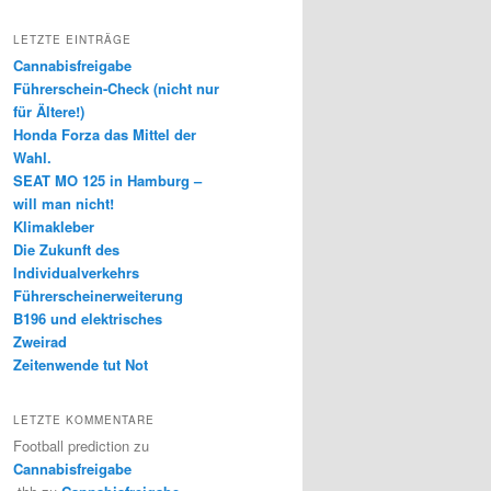
LETZTE EINTRÄGE
Cannabisfreigabe
Führerschein-Check (nicht nur
für Ältere!)
Honda Forza das Mittel der
Wahl.
SEAT MO 125 in Hamburg –
will man nicht!
Klimakleber
Die Zukunft des
Individualverkehrs
Führerscheinerweiterung
B196 und elektrisches
Zweirad
Zeitenwende tut Not
LETZTE KOMMENTARE
Football prediction
zu
Cannabisfreigabe