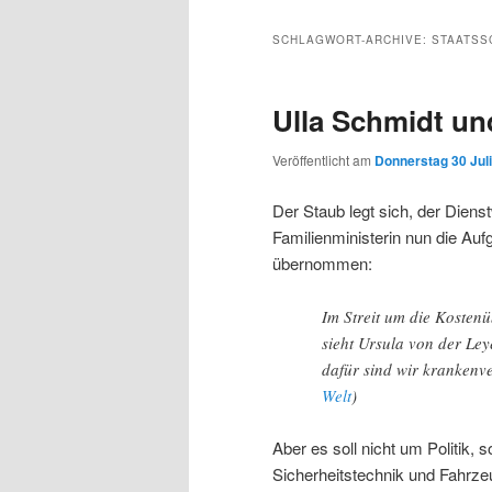
Inhalt
sekundären
SCHLAGWORT-ARCHIVE:
STAATSS
wechseln
Inhalt
Ulla Schmidt und
wechseln
Veröffentlicht am
Donnerstag 30 Juli
Der Staub legt sich, der Dien
Familienministerin nun die Au
übernommen:
Im Streit um die Koste
sieht Ursula von der Le
dafür sind wir krankenve
Welt
)
Aber es soll nicht um Politik,
Sicherheitstechnik und Fahrz