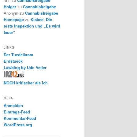
-thh
zu
Cannabisfreigabe
Holger
zu
Cannabisfreigabe
Anonym
zu
Cannabisfreigabe
Homepage
zu
Kisbee: Die
erste Inspektion und „Es wird
teuer“
LINKS
Der Tuedelkram
Erdstueck
Lawblog by Udo Vetter
NOCH kritischer als ich
META
Anmelden
Eintrags-Feed
Kommentar-Feed
WordPress.org