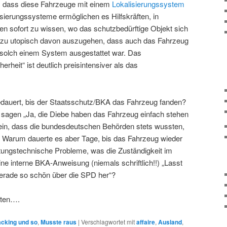
n, dass diese Fahrzeuge mit einem
Lokalisierungssystem
isierungssysteme ermöglichen es Hilfskräften, in
nen sofort zu wissen, wo das schutzbedürftige Objekt sich
cht zu utopisch davon auszugehen, dass auch das Fahrzeug
 solch einem System ausgestattet war. Das
rheit“ ist deutlich preisintensiver als das
edauert, bis der Staatsschutz/BKA das Fahrzeug fanden?
 sagen „Ja, die Diebe haben das Fahrzeug einfach stehen
sein, dass die bundesdeutschen Behörden stets wussten,
t. Warum dauerte es aber Tage, bis das Fahrzeug wieder
ngstechnische Probleme, was die Zuständigkeit im
e interne BKA-Anweisung (niemals schriftlich!!) „Lasst
gerade so schön über die SPD her“?
llten….
cking und so
,
Musste raus
|
Verschlagwortet mit
affaire
,
Ausland
,