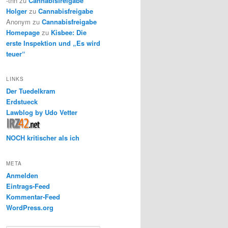
-thh
zu
Cannabisfreigabe
Holger
zu
Cannabisfreigabe
Anonym
zu
Cannabisfreigabe
Homepage
zu
Kisbee: Die
erste Inspektion und „Es wird
teuer“
LINKS
Der Tuedelkram
Erdstueck
Lawblog by Udo Vetter
NOCH kritischer als ich
META
Anmelden
Eintrags-Feed
Kommentar-Feed
WordPress.org