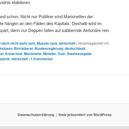
ndnis etablieren.
and schon. Nicht nur Politiker sind Marionetten der
räte hängen an den Fäden des Kapitals. Deshalb wird im
part, denn nur Deppen fallen auf sabbernde Aktionäre rein.
 doch nicht wahr sein
,
Musste raus
,
wirtschaft
|
Verschlagwortet mit
itslosen
,
Betriebsrat
,
Bundesregierung
,
deutschland
,
tal
,
Know-how
,
Marionette
,
Metaller
,
Sozi
,
Staatsausgabe
,
ustrie
,
wirtschaft
|
1
Kommentar
Datenschutzerklärung
Stolz präsentiert von WordPress