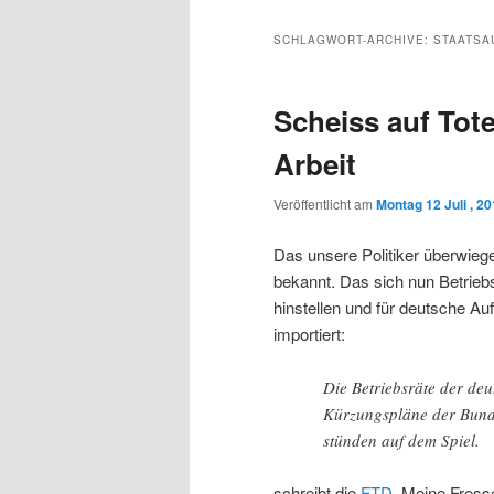
Inhalt
sekundären
SCHLAGWORT-ARCHIVE:
STAATSA
wechseln
Inhalt
Scheiss auf Tot
wechseln
Arbeit
Veröffentlicht am
Montag 12 Juli , 2
Das unsere Politiker überwiege
bekannt. Das sich nun Betriebs
hinstellen und für deutsche Au
importiert:
Die Betriebsräte der de
Kürzungspläne der Bund
stünden auf dem Spiel.
schreibt die
FTD
. Meine Fresse