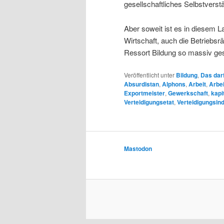
gesellschaftliches Selbstverstä
Aber soweit ist es in diesem L
Wirtschaft, auch die Betriebs
Ressort Bildung so massiv ges
Veröffentlicht unter
Bildung
,
Das darf
Absurdistan
,
Alphons
,
Arbeit
,
Arbe
Exportmeister
,
Gewerkschaft
,
kapi
Verteidigungsetat
,
Verteidigungsind
Mastodon