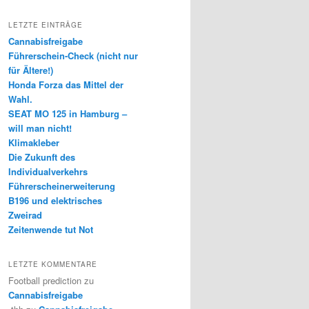
LETZTE EINTRÄGE
Cannabisfreigabe
Führerschein-Check (nicht nur
für Ältere!)
Honda Forza das Mittel der
Wahl.
SEAT MO 125 in Hamburg –
will man nicht!
Klimakleber
Die Zukunft des
Individualverkehrs
Führerscheinerweiterung
B196 und elektrisches
Zweirad
Zeitenwende tut Not
LETZTE KOMMENTARE
Football prediction
zu
Cannabisfreigabe