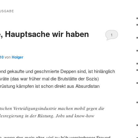
USGABE
e, Hauptsache wir haben
1
010
von
Holger
nd gekaufte und geschmierte Deppen sind, ist hinlänglich
räte (das war früher mal die Brutstätte der Sozis)
früstung kämpfen ist schon direkt aus Absurdistan
utschen Verteidigungsindustrie machen mobil gegen die
esregierung in der Rüstung. Jobs und know-how
, wenn das mein alter, viel zu früh verstorbener Freund