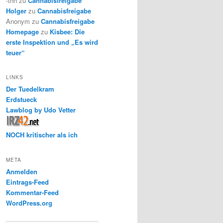
-thh
zu
Cannabisfreigabe
Holger
zu
Cannabisfreigabe
Anonym
zu
Cannabisfreigabe
Homepage
zu
Kisbee: Die
erste Inspektion und „Es wird
teuer“
LINKS
Der Tuedelkram
Erdstueck
Lawblog by Udo Vetter
NOCH kritischer als ich
META
Anmelden
Eintrags-Feed
Kommentar-Feed
WordPress.org