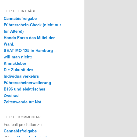
LETZTE EINTRÄGE
Cannabisfreigabe
Führerschein-Check (nicht nur
für Ältere!)
Honda Forza das Mittel der
Wahl.
SEAT MO 125 in Hamburg –
will man nicht!
Klimakleber
Die Zukunft des
Individualverkehrs
Führerscheinerweiterung
B196 und elektrisches
Zweirad
Zeitenwende tut Not
LETZTE KOMMENTARE
Football prediction
zu
Cannabisfreigabe