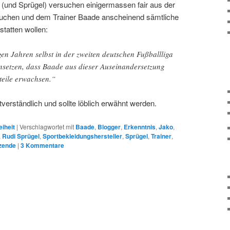
o (und Sprügel) versuchen einigermassen fair aus der
hen und dem Trainer Baade anscheinend sämtliche
tatten wollen:
gen Jahren selbst in der zweiten deutschen Fußballliga
 einsetzen, dass Baade aus dieser Auseinandersetzung
teile erwachsen.“
tverständlich und sollte löblich erwähnt werden.
eiheit
|
Verschlagwortet mit
Baade
,
Blogger
,
Erkenntnis
,
Jako
,
,
Rudi Sprügel
,
Sportbekleidungshersteller
,
Sprügel
,
Trainer
,
zende
|
3
Kommentare