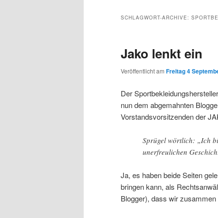
Inhalt
sekundären
SCHLAGWORT-ARCHIVE:
SPORTBE
wechseln
Inhalt
Jako lenkt ein
wechseln
Veröffentlicht am
Freitag 4 Septembe
Der Sportbekleidungsherstelle
nun dem abgemahnten Blogger 
Vorstandsvorsitzenden der J
Sprügel wörtlich: „Ich bi
unerfreulichen Geschich
Ja, es haben beide Seiten gele
bringen kann, als Rechtsanwäl
Blogger), dass wir zusammen 