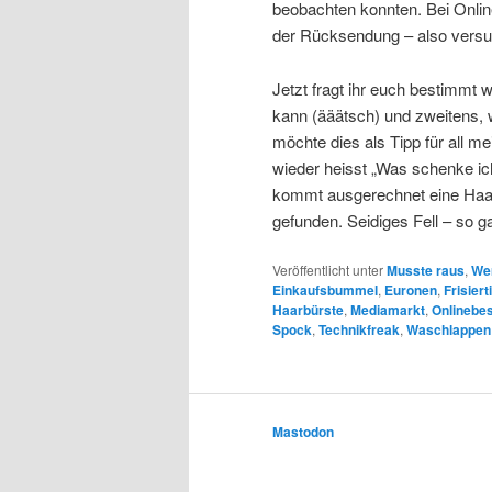
beobachten konnten. Bei Onlin
der Rücksendung – also versuc
Jetzt fragt ihr euch bestimmt 
kann (ääätsch) und zweitens, 
möchte dies als Tipp für all
wieder heisst „Was schenke ich
kommt ausgerechnet eine Haar
gefunden. Seidiges Fell – so 
Veröffentlicht unter
Musste raus
,
Wer
Einkaufsbummel
,
Euronen
,
Frisiert
Haarbürste
,
Mediamarkt
,
Onlinebes
Spock
,
Technikfreak
,
Waschlappen
Mastodon