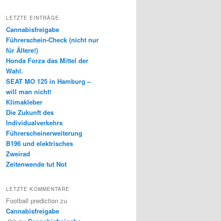
LETZTE EINTRÄGE
Cannabisfreigabe
Führerschein-Check (nicht nur
für Ältere!)
Honda Forza das Mittel der
Wahl.
SEAT MO 125 in Hamburg –
will man nicht!
Klimakleber
Die Zukunft des
Individualverkehrs
Führerscheinerweiterung
B196 und elektrisches
Zweirad
Zeitenwende tut Not
LETZTE KOMMENTARE
Football prediction
zu
Cannabisfreigabe