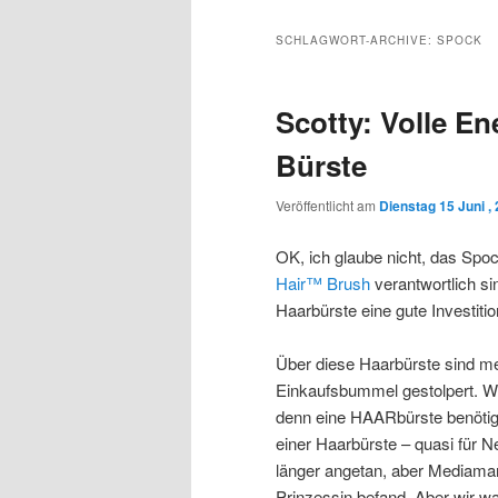
Inhalt
sekundären
SCHLAGWORT-ARCHIVE:
SPOCK
wechseln
Inhalt
Scotty: Volle En
wechseln
Bürste
Veröffentlicht am
Dienstag 15 Juni ,
OK, ich glaube nicht, das Spoc
Hair™ Brush
verantwortlich sin
Haarbürste eine gute Investitio
Über diese Haarbürste sind mei
Einkaufsbummel gestolpert. W
denn eine HAARbürste benötige
einer Haarbürste – quasi für N
länger angetan, aber Mediamar
Prinzessin befand. Aber wir wa