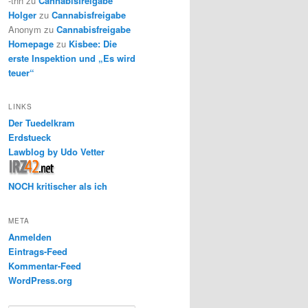
-thh
zu
Cannabisfreigabe
Holger
zu
Cannabisfreigabe
Anonym
zu
Cannabisfreigabe
Homepage
zu
Kisbee: Die
erste Inspektion und „Es wird
teuer“
LINKS
Der Tuedelkram
Erdstueck
Lawblog by Udo Vetter
NOCH kritischer als ich
META
Anmelden
Eintrags-Feed
Kommentar-Feed
WordPress.org