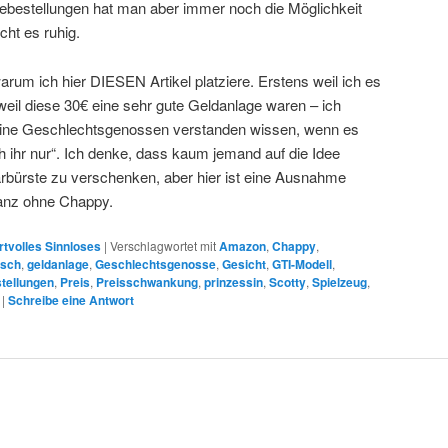
ebestellungen hat man aber immer noch die Möglichkeit
ht es ruhig.
warum ich hier DIESEN Artikel platziere. Erstens weil ich es
weil diese 30€ eine sehr gute Geldanlage waren – ich
 meine Geschlechtsgenossen verstanden wissen, wenn es
 ihr nur“. Ich denke, dass kaum jemand auf die Idee
bürste zu verschenken, aber hier ist eine Ausnahme
ganz ohne Chappy.
tvolles Sinnloses
|
Verschlagwortet mit
Amazon
,
Chappy
,
isch
,
geldanlage
,
Geschlechtsgenosse
,
Gesicht
,
GTI-Modell
,
tellungen
,
Preis
,
Preisschwankung
,
prinzessin
,
Scotty
,
Spielzeug
,
|
Schreibe eine Antwort