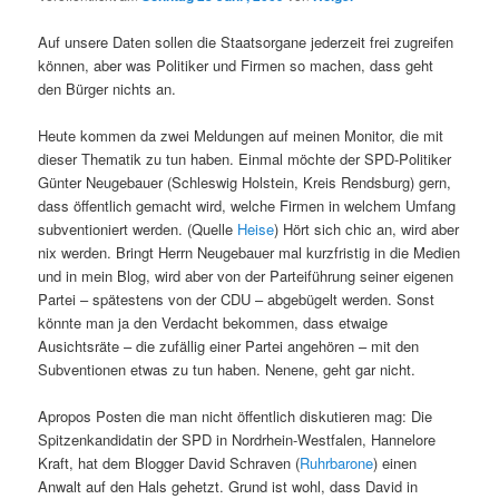
Auf unsere Daten sollen die Staatsorgane jederzeit frei zugreifen
können, aber was Politiker und Firmen so machen, dass geht
den Bürger nichts an.
Heute kommen da zwei Meldungen auf meinen Monitor, die mit
dieser Thematik zu tun haben. Einmal möchte der SPD-Politiker
Günter Neugebauer (Schleswig Holstein, Kreis Rendsburg) gern,
dass öffentlich gemacht wird, welche Firmen in welchem Umfang
subventioniert werden. (Quelle
Heise
) Hört sich chic an, wird aber
nix werden. Bringt Herrn Neugebauer mal kurzfristig in die Medien
und in mein Blog, wird aber von der Parteiführung seiner eigenen
Partei – spätestens von der CDU – abgebügelt werden. Sonst
könnte man ja den Verdacht bekommen, dass etwaige
Ausichtsräte – die zufällig einer Partei angehören – mit den
Subventionen etwas zu tun haben. Nenene, geht gar nicht.
Apropos Posten die man nicht öffentlich diskutieren mag: Die
Spitzenkandidatin der
SPD
in Nordrhein-Westfalen, Hannelore
Kraft, hat dem Blogger David Schraven (
Ruhrbarone
) einen
Anwalt auf den Hals gehetzt. Grund ist wohl, dass David in