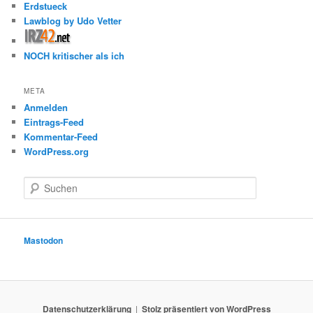
Erdstueck
Lawblog by Udo Vetter
NOCH kritischer als ich
META
Anmelden
Eintrags-Feed
Kommentar-Feed
WordPress.org
S
u
c
h
e
Mastodon
n
Datenschutzerklärung
Stolz präsentiert von WordPress