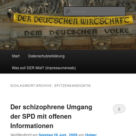
Politik, Wirtschaft, Soziales und Gesellschaft
Such
Reizzentrum
Hauptmenü
Start
Datenschutzerklärung
Zum
Zum
Was soll DER Mist? (Impressumersatz)
Inhalt
sekundären
wechseln
Inhalt
SCHLAGWORT-ARCHIVE:
SPITZENKANDIDATIN
wechseln
Der schizophrene Umgang
2
der SPD mit offenen
Informationen
Veröffentlicht am
Sonntag 28 Juni , 2009
von
Holger