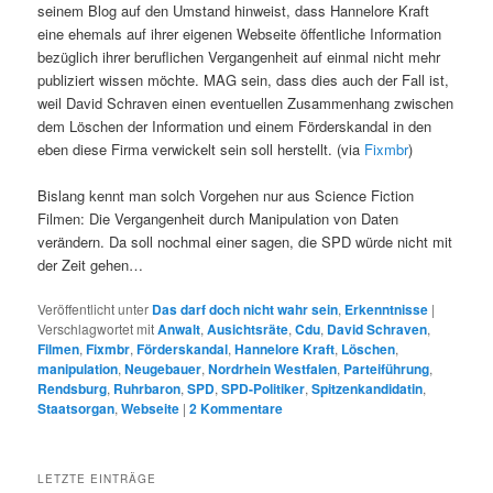
seinem Blog auf den Umstand hinweist, dass Hannelore Kraft
eine ehemals auf ihrer eigenen Webseite öffentliche Information
bezüglich ihrer beruflichen Vergangenheit auf einmal nicht mehr
publiziert wissen möchte. MAG sein, dass dies auch der Fall ist,
weil David Schraven einen eventuellen Zusammenhang zwischen
dem Löschen der Information und einem Förderskandal in den
eben diese Firma verwickelt sein soll herstellt. (via
Fixmbr
)
Bislang kennt man solch Vorgehen nur aus Science Fiction
Filmen: Die Vergangenheit durch Manipulation von Daten
verändern. Da soll nochmal einer sagen, die SPD würde nicht mit
der Zeit gehen…
Veröffentlicht unter
Das darf doch nicht wahr sein
,
Erkenntnisse
|
Verschlagwortet mit
Anwalt
,
Ausichtsräte
,
Cdu
,
David Schraven
,
Filmen
,
Fixmbr
,
Förderskandal
,
Hannelore Kraft
,
Löschen
,
manipulation
,
Neugebauer
,
Nordrhein Westfalen
,
Parteiführung
,
Rendsburg
,
Ruhrbaron
,
SPD
,
SPD-Politiker
,
Spitzenkandidatin
,
Staatsorgan
,
Webseite
|
2
Kommentare
LETZTE EINTRÄGE