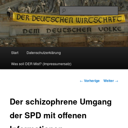
Politik, Wirtschaft, Soziales und Gesellschaft
Such
Reizzentrum
Hauptmenü
Start
Datenschutzerklärung
Zum
Was soll DER Mist? (Impressumersatz)
Inhalt
wechseln
Beitrags-
←
Vorherige
Weiter
→
Navigation
Der schizophrene Umgang
der SPD mit offenen