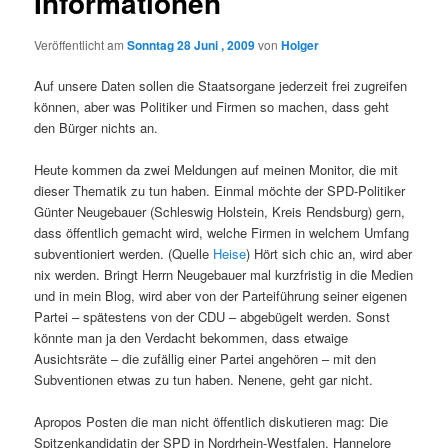
Informationen
Veröffentlicht am
Sonntag 28 Juni , 2009
von
Holger
Auf unsere Daten sollen die Staatsorgane jederzeit frei zugreifen
können, aber was Politiker und Firmen so machen, dass geht
den Bürger nichts an.
Heute kommen da zwei Meldungen auf meinen Monitor, die mit
dieser Thematik zu tun haben. Einmal möchte der SPD-Politiker
Günter Neugebauer (Schleswig Holstein, Kreis Rendsburg) gern,
dass öffentlich gemacht wird, welche Firmen in welchem Umfang
subventioniert werden. (Quelle
Heise
) Hört sich chic an, wird aber
nix werden. Bringt Herrn Neugebauer mal kurzfristig in die Medien
und in mein Blog, wird aber von der Parteiführung seiner eigenen
Partei – spätestens von der CDU – abgebügelt werden. Sonst
könnte man ja den Verdacht bekommen, dass etwaige
Ausichtsräte – die zufällig einer Partei angehören – mit den
Subventionen etwas zu tun haben. Nenene, geht gar nicht.
Apropos Posten die man nicht öffentlich diskutieren mag: Die
Spitzenkandidatin der
SPD
in Nordrhein-Westfalen, Hannelore