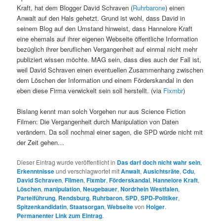
Kraft, hat dem Blogger David Schraven (
Ruhrbarone
) einen
Anwalt auf den Hals gehetzt. Grund ist wohl, dass David in
seinem Blog auf den Umstand hinweist, dass Hannelore Kraft
eine ehemals auf ihrer eigenen Webseite öffentliche Information
bezüglich ihrer beruflichen Vergangenheit auf einmal nicht mehr
publiziert wissen möchte. MAG sein, dass dies auch der Fall ist,
weil David Schraven einen eventuellen Zusammenhang zwischen
dem Löschen der Information und einem Förderskandal in den
eben diese Firma verwickelt sein soll herstellt. (via
Fixmbr
)
Bislang kennt man solch Vorgehen nur aus Science Fiction
Filmen: Die Vergangenheit durch Manipulation von Daten
verändern. Da soll nochmal einer sagen, die SPD würde nicht mit
der Zeit gehen…
Dieser Eintrag wurde veröffentlicht in
Das darf doch nicht wahr sein
,
Erkenntnisse
und verschlagwortet mit
Anwalt
,
Ausichtsräte
,
Cdu
,
David Schraven
,
Filmen
,
Fixmbr
,
Förderskandal
,
Hannelore Kraft
,
Löschen
,
manipulation
,
Neugebauer
,
Nordrhein Westfalen
,
Parteiführung
,
Rendsburg
,
Ruhrbaron
,
SPD
,
SPD-Politiker
,
Spitzenkandidatin
,
Staatsorgan
,
Webseite
von
Holger
.
Permanenter Link zum Eintrag
.