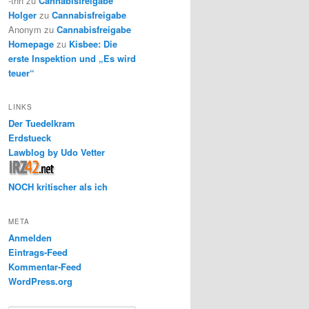
-thh
zu
Cannabisfreigabe
Holger
zu
Cannabisfreigabe
Anonym
zu
Cannabisfreigabe
Homepage
zu
Kisbee: Die
erste Inspektion und „Es wird
teuer“
LINKS
Der Tuedelkram
Erdstueck
Lawblog by Udo Vetter
NOCH kritischer als ich
META
Anmelden
Eintrags-Feed
Kommentar-Feed
WordPress.org