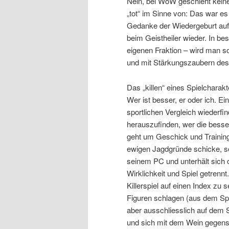
Nein, bei WoW geschieht keine
„tot“ im Sinne von: Das war es
Gedanke der Wiedergeburt auf
beim Geistheiler wieder. In be
eigenen Fraktion – wird man so
und mit Stärkungszaubern des
Das „killen“ eines Spielcharakte
Wer ist besser, er oder ich. Ein
sportlichen Vergleich wiederfi
herauszufinden, wer die besse
geht um Geschick und Training.
ewigen Jagdgründe schicke, so 
seinem PC und unterhält sich o
Wirklichkeit und Spiel getren
Killerspiel auf einen Index zu
Figuren schlagen (aus dem Spie
aber ausschliesslich auf dem Sp
und sich mit dem Wein gegense