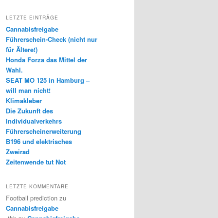
LETZTE EINTRÄGE
Cannabisfreigabe
Führerschein-Check (nicht nur
für Ältere!)
Honda Forza das Mittel der
Wahl.
SEAT MO 125 in Hamburg –
will man nicht!
Klimakleber
Die Zukunft des
Individualverkehrs
Führerscheinerweiterung
B196 und elektrisches
Zweirad
Zeitenwende tut Not
LETZTE KOMMENTARE
Football prediction
zu
Cannabisfreigabe