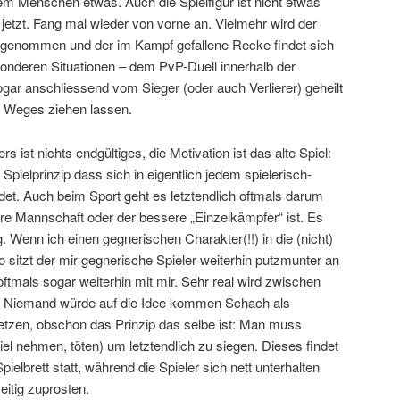
m Menschen etwas. Auch die Spielfigur ist nicht etwas
 jetzt. Fang mal wieder von vorne an. Vielmehr wird der
genommen und der im Kampf gefallene Recke findet sich
sonderen Situationen – dem PvP-Duell innerhalb der
gar anschliessend vom Sieger (oder auch Verlierer) geheilt
 Weges ziehen lassen.
rs ist nichts endgültiges, die Motivation ist das alte Spiel:
 Spielprinzip dass sich in eigentlich jedem spielerisch-
ndet. Auch beim Sport geht es letztendlich oftmals darum
re Mannschaft oder der bessere „Einzelkämpfer“ ist. Es
 Wenn ich einen gegnerischen Charakter(!!) in die (nicht)
sitzt der mir gegnerische Spieler weiterhin putzmunter an
ftmals sogar weiterhin mit mir. Sehr real wird zwischen
nt. Niemand würde auf die Idee kommen Schach als
 setzen, obschon das Prinzip das selbe ist: Man muss
l nehmen, töten) um letztendlich zu siegen. Dieses findet
ielbrett statt, während die Spieler sich nett unterhalten
itig zuprosten.