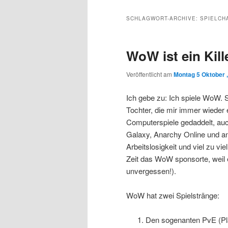
Inhalt
sekundären
SCHLAGWORT-ARCHIVE:
SPIELCH
wechseln
Inhalt
WoW ist ein Kill
wechseln
Veröffentlicht am
Montag 5 Oktober 
Ich gebe zu: Ich spiele WoW. 
Tochter, die mir immer wieder e
Computerspiele gedaddelt, auch
Galaxy, Anarchy Online und a
Arbeitslosigkeit und viel zu vie
Zeit das WoW sponsorte, weil 
unvergessen!).
WoW hat zwei Spielstränge:
Den sogenanten PvE (Pla