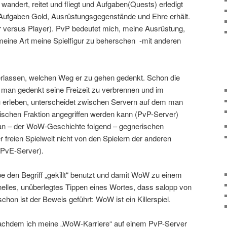
wandert, reitet und fliegt und Aufgaben(Quests) erledigt
r Aufgaben Gold, Ausrüstungsgegenstände und Ehre erhält.
 versus Player). PvP bedeutet mich, meine Ausrüstung,
 meine Art meine Spielfigur zu beherschen -mit anderen
berlassen, welchen Weg er zu gehen gedenkt. Schon die
man gedenkt seine Freizeit zu verbrennen und im
 erleben, unterscheidet zwischen Servern auf dem man
rischen Fraktion angegriffen werden kann (PvP-Server)
an – der WoW-Geschichte folgend – gegnerischen
r freien Spielwelt nicht von den Spielern der anderen
 (PvE-Server).
e den Begriff „gekillt“ benutzt und damit WoW zu einem
hnelles, unüberlegtes Tippen eines Wortes, dass salopp von
chon ist der Beweis geführt: WoW ist ein Killerspiel.
 Nachdem ich meine „WoW-Karriere“ auf einem PvP-Server