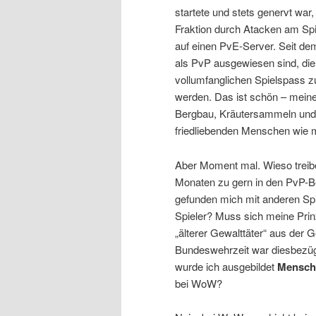
startete und stets genervt war
Fraktion durch Atacken am Spie
auf einen PvE-Server. Seit de
als PvP ausgewiesen sind, di
vollumfanglichen Spielspass zu
werden. Das ist schön – meine
Bergbau, Kräutersammeln und 
friedliebenden Menschen wie m
Aber Moment mal. Wieso treibe i
Monaten zu gern in den PvP-Be
gefunden mich mit anderen Spie
Spieler? Muss sich meine Pri
„älterer Gewalttäter“ aus der 
Bundeswehrzeit war diesbezügl
wurde ich ausgebildet
Mensch
bei WoW?