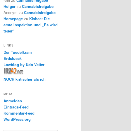
-thh
zu
Cannabisfreigabe
Holger
zu
Cannabisfreigabe
Anonym
zu
Cannabisfreigabe
Homepage
zu
Kisbee: Die
erste Inspektion und „Es wird
teuer“
LINKS
Der Tuedelkram
Erdstueck
Lawblog by Udo Vetter
NOCH kritischer als ich
META
Anmelden
Eintrags-Feed
Kommentar-Feed
WordPress.org