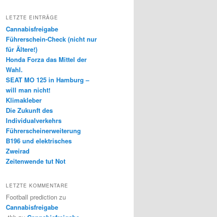
LETZTE EINTRÄGE
Cannabisfreigabe
Führerschein-Check (nicht nur
für Ältere!)
Honda Forza das Mittel der
Wahl.
SEAT MO 125 in Hamburg –
will man nicht!
Klimakleber
Die Zukunft des
Individualverkehrs
Führerscheinerweiterung
B196 und elektrisches
Zweirad
Zeitenwende tut Not
LETZTE KOMMENTARE
Football prediction
zu
Cannabisfreigabe