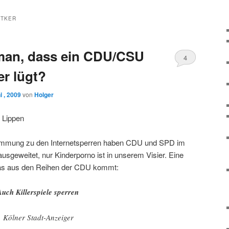
ITKER
man, dass ein CDU/CSU
4
er lügt?
 , 2009
von
Holger
e Lippen
mmung zu den Internetsperren haben CDU und SPD im
usgeweitet, nur Kinderporno ist in unserem Visier. Eine
was aus den Reihen der CDU kommt:
uch Killerspiele sperren
 Kölner Stadt-Anzeiger