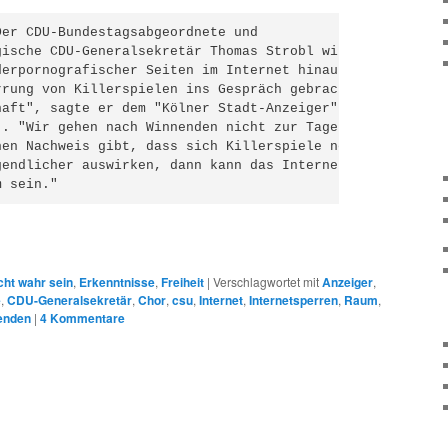
er CDU-Bundestagsabgeordnete und

gische CDU-Generalsekretär Thomas Strobl will über

derpornografischer Seiten im Internet hinausgehen und

rrung von Killerspielen ins Gespräch gebracht. "Wir

aft", sagte er dem "Kölner Stadt-Anzeiger"

). "Wir gehen nach Winnenden nicht zur Tagesordnung

nen Nachweis gibt, dass sich Killerspiele negativ auf

gendlicher auswirken, dann kann das Internet kein

m sein."
cht wahr sein
,
Erkenntnisse
,
Freiheit
|
Verschlagwortet mit
Anzeiger
,
e
,
CDU-Generalsekretär
,
Chor
,
csu
,
Internet
,
Internetsperren
,
Raum
,
enden
|
4
Kommentare