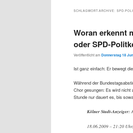
Inhalt
sekundären
SCHLAGWORT-ARCHIVE:
SPD-POL
wechseln
Inhalt
Woran erkennt 
wechseln
oder SPD-Politk
Veröffentlicht am
Donnerstag 18 Juni
Ist ganz einfach: Er bewegt di
Während der Bundestagsabsti
Chor gesungen: Es wird nicht a
Stunde nur dauert es, bis so
Kölner Stadt-Anzeiger: A
18.06.2009 – 21:20 Uhr,