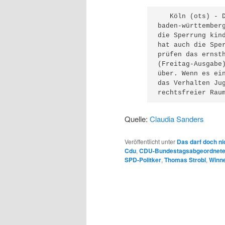
   Köln (ots) - D
baden-württember
die Sperrung kin
hat auch die Spe
prüfen das ernsth
(Freitag-Ausgabe
über. Wenn es ei
das Verhalten Ju
rechtsfreier Rau
Quelle:
Claudia Sanders
Veröffentlicht unter
Das darf doch ni
Cdu
,
CDU-Bundestagsabgeordnet
SPD-Politker
,
Thomas Strobl
,
Winn