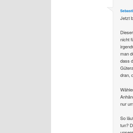
Sebast
Jetzt 
Dieser
nicht f
irgend
man dü
dass d
Gütera
dran, 
Wähler
Anhäng
nur um
So läu
tun? D
unsere