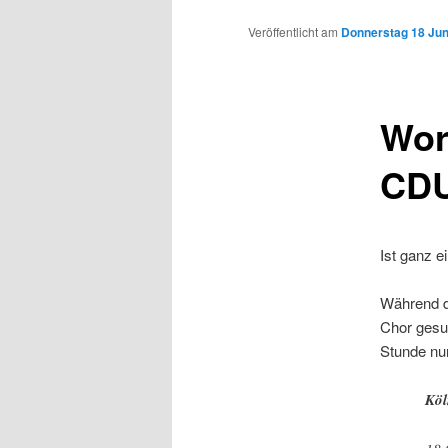
Inhalt
Veröffentlicht am
Donnerstag 18 Juni
wechseln
Wor
CDU
Ist ganz e
Während d
Chor gesun
Stunde nu
Köl