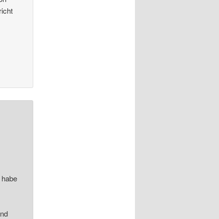
icht
g habe
and