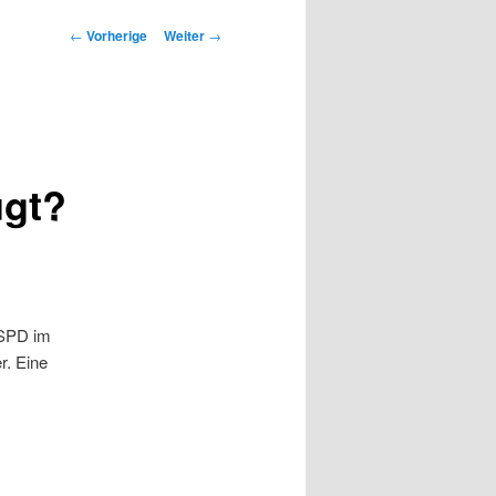
Beitrags-
←
Vorherige
Weiter
→
Navigation
ügt?
 SPD im
r. Eine