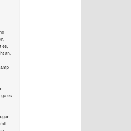
che
en,
t es,
ht an,
stamp
en
inge es
gegen
raft
on