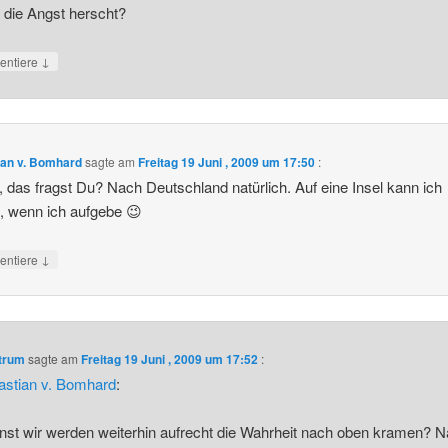
 die Angst herscht?
↓
ntiere
ian v. Bomhard
sagte am
Freitag 19 Juni , 2009 um 17:50
:
, das fragst Du? Nach Deutschland natürlich. Auf eine Insel kann ich
, wenn ich aufgebe 😉
↓
ntiere
ntrum
sagte am
Freitag 19 Juni , 2009 um 17:52
:
astian v. Bomhard
:
nst wir werden weiterhin aufrecht die Wahrheit nach oben kramen? N