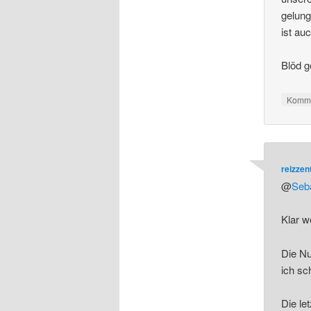
gelung
ist au
Blöd g
Komme
reizze
@
Seb
Klar w
Die Nu
ich sc
Die le