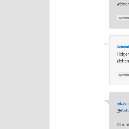
wieder
Komme
Sebast
Holger
ziehen
Komme
reizze
@
Seb
Di mei