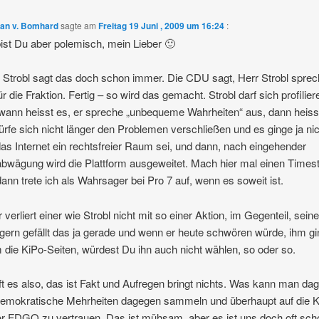
ian v. Bomhard
sagte am
Freitag 19 Juni , 2009 um 16:24
:
bist Du aber polemisch, mein Lieber 🙂
 Strobl sagt das doch schon immer. Die CDU sagt, Herr Strobl spre
ür die Fraktion. Fertig – so wird das gemacht. Strobl darf sich profilier
wann heisst es, er spreche „unbequeme Wahrheiten“ aus, dann heiss
rfe sich nicht länger den Problemen verschließen und es ginge ja nic
as Internet ein rechtsfreier Raum sei, und dann, nach eingehender
bwägung wird die Plattform ausgeweitet. Mach hier mal einen Time
dann trete ich als Wahrsager bei Pro 7 auf, wenn es soweit ist.
 verliert einer wie Strobl nicht mit so einer Aktion, im Gegenteil, sein
ern gefällt das ja gerade und wenn er heute schwören würde, ihm g
 die KiPo-Seiten, würdest Du ihn auch nicht wählen, so oder so.
ft es also, das ist Fakt und Aufregen bringt nichts. Was kann man da
emokratische Mehrheiten dagegen sammeln und überhaupt auf die K
r FDGO zu vertrauen. Das ist mühsam, aber es ist uns doch oft sch