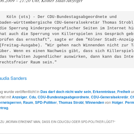
06.2009 – 21:20 Uhr, Kölner Stadt-Anzeiger
   Köln (ots) - Der CDU-Bundestagsabgeordnete und

baden-württembergische CDU-Generalsekretär Thomas Strobl 
die Sperrung kinderpornografischer Seiten im Internet hin
hat auch die Sperrung von Killerspielen ins Gespräch gebr
prüfen das ernsthaft", sagte er dem "Kölner Stadt-Anzeige
(Freitag-Ausgabe). "Wir gehen nach Winnenden nicht zur Ta
über. Wenn es einen Nachweis gibt, dass sich Killerspiele
das Verhalten Jugendlicher auswirken, dann kann das Inter
rechtsfreier Raum sein."
audia Sanders
ag wurde veröffentlicht in
Das darf doch nicht wahr sein
,
Erkenntnisse
,
Freiheit
u
rtet mit
Anzeiger
,
Cdu
,
CDU-Bundestagsabgeordnete
,
CDU-Generalsekretär
,
C
ernetsperren
,
Raum
,
SPD-Politker
,
Thomas Strobl
,
Winnenden
von
Holger
.
Perm
ntrag
.
ZU „
WORAN ERKENNT MAN, DASS EIN CDU/CSU ODER SPD-POLITKER LÜGT?
“