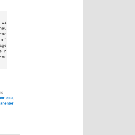
will über

ausgehen und

acht. "Wir

r"

gesordnung

 negativ auf

net kein

nd
hor
,
csu
,
anenter