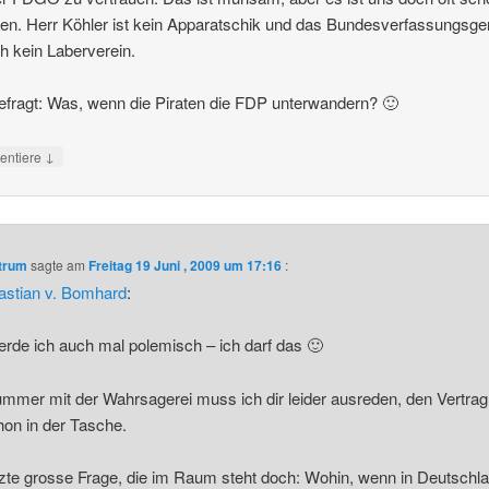
en. Herr Köhler ist kein Apparatschik und das Bundesverfassungsger
ch kein Laberverein.
efragt: Was, wenn die Piraten die FDP unterwandern? 🙂
↓
ntiere
ntrum
sagte am
Freitag 19 Juni , 2009 um 17:16
:
astian v. Bomhard
:
erde ich auch mal polemisch – ich darf das 🙂
mmer mit der Wahrsagerei muss ich dir leider ausreden, den Vertra
hon in der Tasche.
tzte grosse Frage, die im Raum steht doch: Wohin, wenn in Deutschl