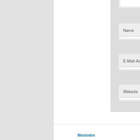
Name
E-Mail-A
Website
Mastodon