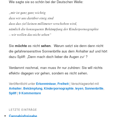
Wie sagte sie so schön bei der Deutschen Welle:
„mir ist ganz ganz wichtig
dass wir uns darüber einig sind
dass das ziel keinen millimeter verschoben wird,
nämlich die konsequente Bekämpfung der Kinderpornographie
– wir wollen das nicht sehen“
Sie
möchte
es nicht
sehen
. Warum setzt sie denn dann nicht
die gefahrensensitive Sonnenbrille aus dem Anhalter auf und hört
dazu Spliff: „Dann mach doch lieber die Augen zu“ ?
Verdammt nochmal, man muss ihr nur zuhören: Sie will nichts
effektiv dagegen vor gehen, sondern es nicht sehen.
Veröffentlicht unter
Erkenntnisse
,
Freiheit
|
Verschlagwortet mit
Anhalter
,
Bekämpfung
,
Kinderpornographie
,
leyen
,
Sonnenbrille
,
Spliff
|
9
Kommentare
LETZTE EINTRÄGE
Cannabisfreigabe