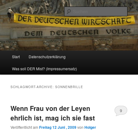
Politik, Wirtschaft, Soziales und Gesellschaft
Such
Reizzentrum
Hauptmenü
Start
Datenschutzerklärung
Zum
Zum
Was soll DER Mist? (Impressumersatz)
Inhalt
sekundären
wechseln
Inhalt
SCHLAGWORT-ARCHIVE:
SONNENBRILLE
wechseln
Wenn Frau von der Leyen
9
ehrlich ist, mag ich sie fast
Veröffentlicht am
Freitag 12 Juni , 2009
von
Holger