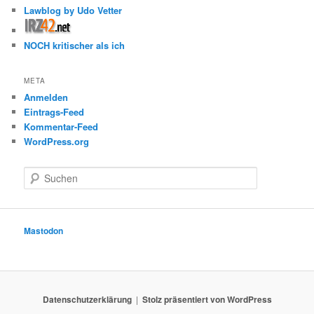
Lawblog by Udo Vetter
NOCH kritischer als ich
META
Anmelden
Eintrags-Feed
Kommentar-Feed
WordPress.org
S
u
c
h
e
Mastodon
n
Datenschutzerklärung
Stolz präsentiert von WordPress