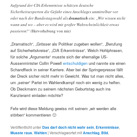
Aufgrund der CIA-Erkenntnisse schätzen deutsche
Sicherheitsexperten die Gefahr eines Anschlages unmittelbar vor
oder nach der Bundestagswahl als
dramatisch
ein: „Wir wissen nicht
wann und wo – aber es wird mit großer Wahrscheinlichkeit etwas
passieren!“ (
Hervorhebung von mir
)
„Dramatisch“, „Grösser als Politiker zugeben wollen“, „Berufung
auf Sicherheitskreise“, „CIA Erkenntnisse“. Welch Hohlphrasen,
für solche „Argumente“ musste sich der ehemalige US-
Aussenminister Collin Powell
entschuldigen
und nannte sie einen
Schandfleck in seiner Karriere. Aber bei der Springerpresse fällt
der Dreck sicher nicht mehr in Gewicht. Was tut man nicht alles,
um „seiner“ Partei im Wahlendkampf noch ein wenig zu helfen.
Ob Dieckmann zu seinem nächsten Geburtstag auch ins
Kanzleramt einladen möchte?
Fefe wird diese Meldung gewiss mit seinem „wir werden alle
störben“ kommentieren 🙂
Veröffentlicht unter
Das darf doch nicht wahr sein
,
Erkenntnisse
,
Musste raus
,
Wahlen
|
Verschlagwortet mit
Anschlag
,
Bild
,