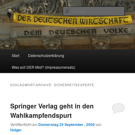
Politik, Wirtschaft, Soziales und Gesellschaft
Such
Reizzentrum
Hauptmenü
Start
Datenschutzerklärung
Zum
Zum
Was soll DER Mist? (Impressumersatz)
Inhalt
sekundären
wechseln
Inhalt
SCHLAGWORT-ARCHIVE:
SICHERHEITSEXPERTE
wechseln
Springer Verlag geht in den
Wahlkampfendspurt
Veröffentlicht am
Donnerstag 24 September , 2009
von
Holger