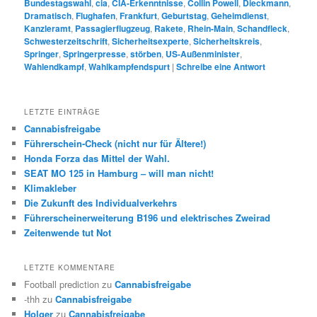
Bundestagswahl
,
cia
,
CIA-Erkenntnisse
,
Collin Powell
,
Dieckmann
,
Dramatisch
,
Flughafen
,
Frankfurt
,
Geburtstag
,
Geheimdienst
,
Kanzleramt
,
Passagierflugzeug
,
Rakete
,
Rhein-Main
,
Schandfleck
,
Schwesterzeitschrift
,
Sicherheitsexperte
,
Sicherheitskreis
,
Springer
,
Springerpresse
,
störben
,
US-Außenminister
,
Wahlendkampf
,
Wahlkampfendspurt
|
Schreibe eine Antwort
LETZTE EINTRÄGE
Cannabisfreigabe
Führerschein-Check (nicht nur für Ältere!)
Honda Forza das Mittel der Wahl.
SEAT MO 125 in Hamburg – will man nicht!
Klimakleber
Die Zukunft des Individualverkehrs
Führerscheinerweiterung B196 und elektrisches Zweirad
Zeitenwende tut Not
LETZTE KOMMENTARE
Football prediction
zu
Cannabisfreigabe
-thh
zu
Cannabisfreigabe
Holger
zu
Cannabisfreigabe