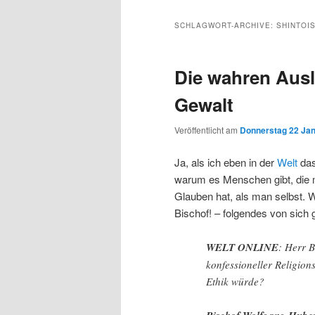
Inhalt
sekundären
SCHLAGWORT-ARCHIVE:
SHINTOI
wechseln
Inhalt
Die wahren Ausl
wechseln
Gewalt
Veröffentlicht am
Donnerstag 22 Jan
Ja, als ich eben in der
Welt
das
warum es Menschen gibt, die 
Glauben hat, als man selbst.
Bischof! – folgendes von sich 
WELT ONLINE
: Herr B
konfessioneller Religion
Ethik würde?