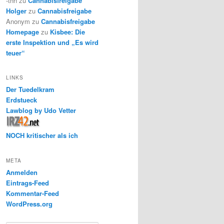
-thh
zu
Cannabisfreigabe
Holger
zu
Cannabisfreigabe
Anonym
zu
Cannabisfreigabe
Homepage
zu
Kisbee: Die
erste Inspektion und „Es wird
teuer“
LINKS
Der Tuedelkram
Erdstueck
Lawblog by Udo Vetter
NOCH kritischer als ich
META
Anmelden
Eintrags-Feed
Kommentar-Feed
WordPress.org