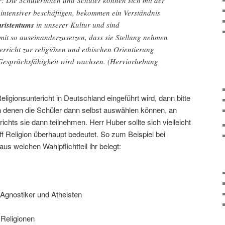
r
: Die Schülerinnen und Schüler können sich mit der
intensiver beschäftigen, bekommen ein Verständnis
ristentums
in unserer Kultur und sind
mit so auseinanderzusetzen, dass sie Stellung nehmen
rricht zur religiösen und ethischen Orientierung
 Gesprächsfähigkeit wird wachsen. (Herviorhebung
ligionsuntericht in Deutschland eingeführt wird, dann bitte
, in denen die Schüler dann selbst auswählen können, an
ichts sie dann teilnehmen. Herr Huber sollte sich vielleicht
ff Religion überhaupt bedeutet. So zum Beispiel bei
aus welchen Wahlpflichtteil ihr belegt:
 Agnostiker und Atheisten
 Religionen