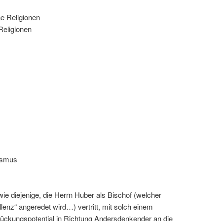
ne Religionen
 Religionen
rismus
ie diejenige, die Herrn Huber als Bischof (welcher
lenz“ angeredet wird…) vertritt, mit solch einem
ckungspotential in Richtung Andersdenkender an die