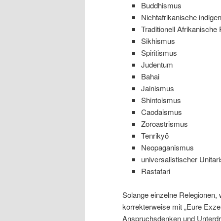
Buddhismus
Nichtafrikanische indige
Traditionell Afrikanische
Sikhismus
Spiritismus
Judentum
Bahai
Jainismus
Shintoismus
Caodaismus
Zoroastrismus
Tenrikyō
Neopaganismus
universalistischer Unita
Rastafari
Solange einzelne Relegionen, w
korrekterweise mit „Eure Exzel
Anspruchsdenken und Unterdrü