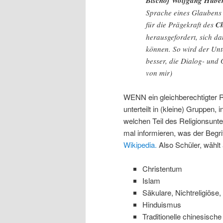
Bischof Wolfgang Hube
Sprache eines Glaubens 
für die Prägekraft des
Ch
herausgefordert, sich da
können. So wird der Unte
besser, die Dialog- und
von mir)
WENN ein gleichberechtigter Re
unterteilt in (kleine) Gruppen
welchen Teil des Religionsunter
mal informieren, was der Begri
Wikipedia.
Also Schüler, wählt 
Christentum
Islam
Säkulare, Nichtreligiöse,
Hinduismus
Traditionelle chinesische