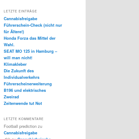
LETZTE EINTRÄGE
Cannabisfreigabe
Führerschein-Check (nicht nur
für Ältere!)
Honda Forza das Mittel der
Wahl.
SEAT MO 125 in Hamburg –
will man nicht!
Klimakleber
Die Zukunft des
Individualverkehrs
Führerscheinerweiterung
B196 und elektrisches
Zweirad
Zeitenwende tut Not
LETZTE KOMMENTARE
Football prediction
zu
Cannabisfreigabe