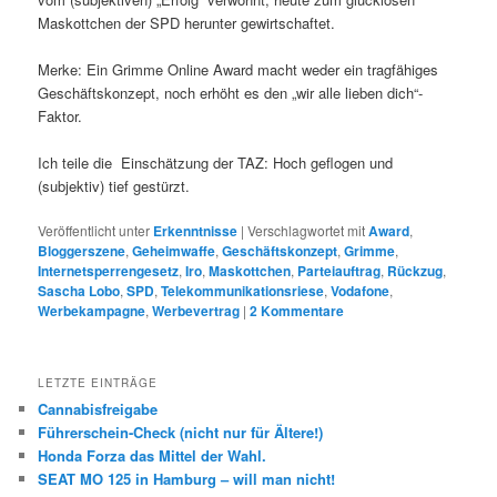
Maskottchen der SPD herunter gewirtschaftet.
Merke: Ein Grimme Online Award macht weder ein tragfähiges
Geschäftskonzept, noch erhöht es den „wir alle lieben dich“-
Faktor.
Ich teile die Einschätzung der TAZ: Hoch geflogen und
(subjektiv) tief gestürzt.
Veröffentlicht unter
Erkenntnisse
|
Verschlagwortet mit
Award
,
Bloggerszene
,
Geheimwaffe
,
Geschäftskonzept
,
Grimme
,
Internetsperrengesetz
,
Iro
,
Maskottchen
,
Parteiauftrag
,
Rückzug
,
Sascha Lobo
,
SPD
,
Telekommunikationsriese
,
Vodafone
,
Werbekampagne
,
Werbevertrag
|
2
Kommentare
LETZTE EINTRÄGE
Cannabisfreigabe
Führerschein-Check (nicht nur für Ältere!)
Honda Forza das Mittel der Wahl.
SEAT MO 125 in Hamburg – will man nicht!