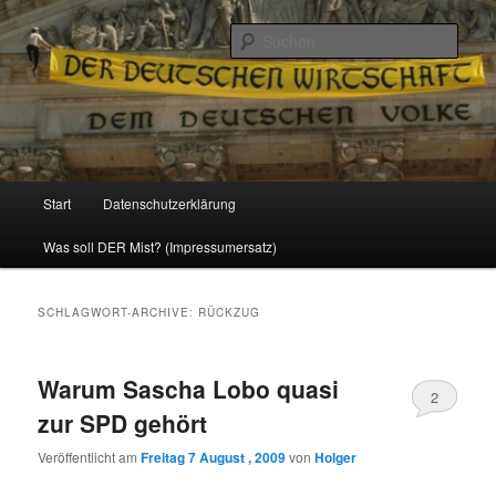
Politik, Wirtschaft, Soziales und Gesellschaft
Such
Reizzentrum
Hauptmenü
Start
Datenschutzerklärung
Zum
Zum
Was soll DER Mist? (Impressumersatz)
Inhalt
sekundären
wechseln
Inhalt
SCHLAGWORT-ARCHIVE:
RÜCKZUG
wechseln
Warum Sascha Lobo quasi
2
zur SPD gehört
Veröffentlicht am
Freitag 7 August , 2009
von
Holger