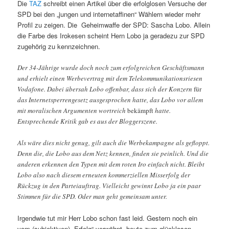
Die
TAZ
schreibt einen Artikel über die erfolglosen Versuche der
SPD bei den „jungen und internetaffinen“ Wählern wieder mehr
Profil zu zeigen. Die Geheimwaffe der SPD: Sascha Lobo. Allein
die Farbe des Irokesen scheint Hern Lobo ja geradezu zur SPD
zugehörig zu kennzeichnen.
Der 34-Jährige wurde doch noch zum erfolgreichen Geschäftsmann
und erhielt einen Werbevertrag mit dem Telekommunikationsriesen
Vodafone. Dabei übersah Lobo offenbar, dass sich der Konzern
für
das Internetsperrengesetz ausgesprochen hatte, das Lobo vor allem
mit moralischen Argumenten wortreich
bekämpft
hatte.
Entsprechende Kritik gab es aus der Bloggerszene.
Als wäre dies nicht genug, gilt auch die Werbekampagne als gefloppt.
Denn die, die Lobo aus dem Netz kennen, finden sie peinlich. Und die
anderen erkennen den Typen mit dem roten Iro einfach nicht. Bleibt
Lobo also nach diesem erneuten kommerziellen Misserfolg der
Rückzug in den Parteiauftrag. Vielleicht gewinnt Lobo ja ein paar
Stimmen für die SPD. Oder man geht gemeinsam unter.
Irgendwie tut mir Herr Lobo schon fast leid. Gestern noch ein
vom (subjektiven) „Erfolg“ verwöhnt, heute zum glücklosen