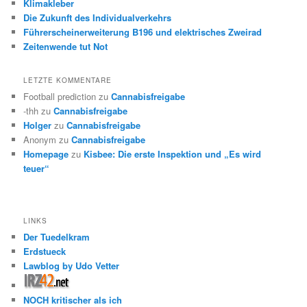
Klimakleber
Die Zukunft des Individualverkehrs
Führerscheinerweiterung B196 und elektrisches Zweirad
Zeitenwende tut Not
LETZTE KOMMENTARE
Football prediction
zu
Cannabisfreigabe
-thh
zu
Cannabisfreigabe
Holger
zu
Cannabisfreigabe
Anonym
zu
Cannabisfreigabe
Homepage
zu
Kisbee: Die erste Inspektion und „Es wird
teuer“
LINKS
Der Tuedelkram
Erdstueck
Lawblog by Udo Vetter
NOCH kritischer als ich