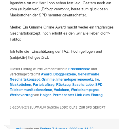
Irgendwie tut mir Herr Lobo schon fast leid. Gestern noch ein
vom (subjektiven) „Erfolg“ verwöhnt, heute zum glücklosen
Maskottchen der SPD herunter gewirtschaftet.
Merke: Ein Grimme Online Award macht weder ein tragfähiges
Geschäftskonzept, noch erhöht es den „wir alle lieben dich“-
Faktor.
Ich teile die Einschätzung der TAZ: Hoch geflogen und
(subjektiv) tief gestürzt.
Dieser Eintrag wurde veröffentlicht in
Erkenntnisse
und
verschlagwortet mit
Award
,
Bloggerszene
,
Geheimwaffe
,
Geschäftskonzept
,
Grimme
,
Internetsperrengesetz
,
Iro
,
Maskottchen
,
Parteiauftrag
,
Rückzug
,
Sascha Lobo
,
SPD
,
Telekommunikationsriese
,
Vodafone
,
Werbekampagne
,
Werbevertrag
von
Holger
.
Permanenter Link zum Eintrag
.
2 GEDANKEN ZU „
WARUM SASCHA LOBO QUASI ZUR SPD GEHÖRT
“
gr4y
sagte am
Freitag 7 August , 2009 um 11:32
: