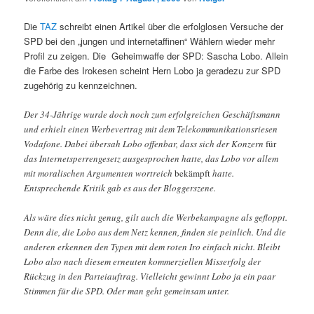
Die
TAZ
schreibt einen Artikel über die erfolglosen Versuche der
SPD bei den „jungen und internetaffinen“ Wählern wieder mehr
Profil zu zeigen. Die Geheimwaffe der SPD: Sascha Lobo. Allein
die Farbe des Irokesen scheint Hern Lobo ja geradezu zur SPD
zugehörig zu kennzeichnen.
Der 34-Jährige wurde doch noch zum erfolgreichen Geschäftsmann
und erhielt einen Werbevertrag mit dem Telekommunikationsriesen
Vodafone. Dabei übersah Lobo offenbar, dass sich der Konzern
für
das Internetsperrengesetz ausgesprochen hatte, das Lobo vor allem
mit moralischen Argumenten wortreich
bekämpft
hatte.
Entsprechende Kritik gab es aus der Bloggerszene.
Als wäre dies nicht genug, gilt auch die Werbekampagne als gefloppt.
Denn die, die Lobo aus dem Netz kennen, finden sie peinlich. Und die
anderen erkennen den Typen mit dem roten Iro einfach nicht. Bleibt
Lobo also nach diesem erneuten kommerziellen Misserfolg der
Rückzug in den Parteiauftrag. Vielleicht gewinnt Lobo ja ein paar
Stimmen für die SPD. Oder man geht gemeinsam unter.