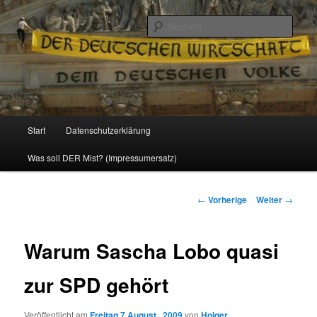
Politik, Wirtschaft, Soziales und Gesellschaft
Such
Reizzentrum
Hauptmenü
Start
Datenschutzerklärung
Zum
Was soll DER Mist? (Impressumersatz)
Inhalt
wechseln
Beitrags-
←
Vorherige
Weiter
→
Navigation
Warum Sascha Lobo quasi
zur SPD gehört
Veröffentlicht am
Freitag 7 August , 2009
von
Holger