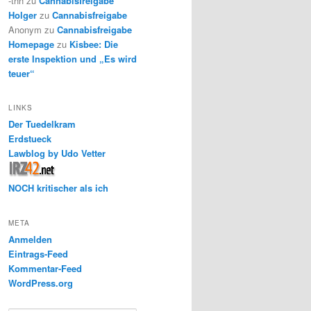
-thh
zu
Cannabisfreigabe
Holger
zu
Cannabisfreigabe
Anonym
zu
Cannabisfreigabe
Homepage
zu
Kisbee: Die
erste Inspektion und „Es wird
teuer“
LINKS
Der Tuedelkram
Erdstueck
Lawblog by Udo Vetter
NOCH kritischer als ich
META
Anmelden
Eintrags-Feed
Kommentar-Feed
WordPress.org