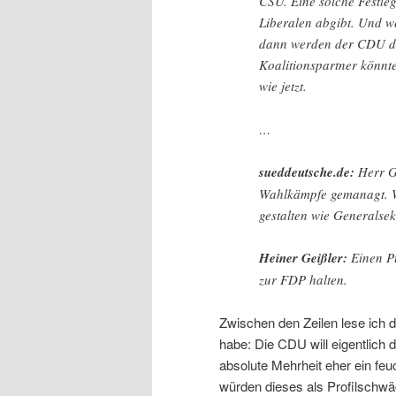
CSU. Eine solche Festle
Liberalen abgibt. Und we
dann werden der CDU di
Koalitionspartner könnt
wie jetzt.
…
sueddeutsche.de:
Herr G
Wahlkämpfe gemanagt. 
gestalten wie Generalse
Heiner Geißler:
Einen P
zur FDP halten.
Zwischen den Zeilen lese ich d
habe: Die CDU will eigentlich d
absolute Mehrheit eher ein feu
würden dieses als Profilschw