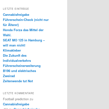
LETZTE EINTRÄGE
Cannabisfreigabe
Führerschein-Check (nicht nur
für Ältere!)
Honda Forza das Mittel der
Wahl.
SEAT MO 125 in Hamburg –
will man nicht!
Klimakleber
Die Zukunft des
Individualverkehrs
Führerscheinerweiterung
B196 und elektrisches
Zweirad
Zeitenwende tut Not
LETZTE KOMMENTARE
Football prediction
zu
Cannabisfreigabe