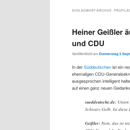
Inhalt
sekundären
SCHLAGWORT-ARCHIVE:
PROFILS
wechseln
Inhalt
Heiner Geißler 
wechseln
und CDU
Veröffentlicht am
Donnerstag 3 Sept
In der
Süddeutschen
ist ein re
ehemaligen CDU-Generalsekretä
ausgesprochen intelligent halt
auf einen ganz neuen Gedanke
sueddeutsche.de:
Union 
Schwarz-Gelb. Ist diese 
Geißler:
Nein, das ist n