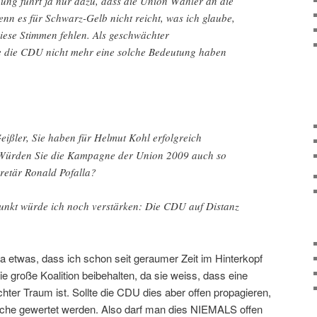
gung führt ja nur dazu, dass die Union Wähler an die
nn es für Schwarz-Gelb nicht reicht, was ich glaube,
ese Stimmen fehlen. Als geschwächter
e die CDU nicht mehr eine solche Bedeutung haben
eißler, Sie haben für Helmut Kohl erfolgreich
Würden Sie die Kampagne der Union 2009 auch so
kretär Ronald Pofalla?
unkt würde ich noch verstärken: Die CDU auf Distanz
a etwas, dass ich schon seit geraumer Zeit im Hinterkopf
ie große Koalition beibehalten, da sie weiss, dass eine
chter Traum ist. Sollte die CDU dies aber offen propagieren,
äche gewertet werden. Also darf man dies NIEMALS offen