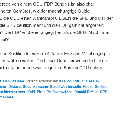
erede von einem CDU-FDP-Bündnis ist also eher
cheren Gemütes, wie der machthungrige Guido
DE die CDU einen Wahlkampf GEGEN die SPD und MIT der
e SPD deutlich mehr und die FDP garnicht angreifen.
e? Die FDP wird eher angegriffen als die SPD. Macht man
 hat?
sse Koalition für weitere 4 Jahre. Einziges Mittel dagegen –
iraten wählen wollen: Die Linke. Denn nur wenn die Linke(n
werden, kann man etwas gegen die Bastion CDU setzen.
rteien
,
Wahlen
|
Verschlagwortet mit
Bastion
,
Cdu
,
CDU-FDP-
ever
,
Distanz
,
Gedankengang
,
Guido Westerwelle
,
Heiner Geißler
,
alitionspartner
,
Kohl
,
Pirat
,
Profilschwäche
,
Ronald Pofalla
,
SPD
,
entare