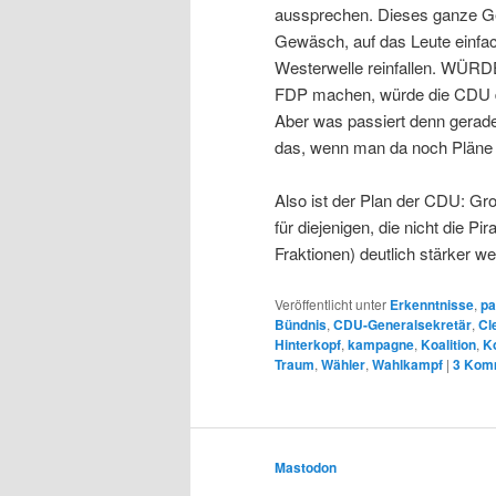
aussprechen. Dieses ganze G
Gewäsch, auf das Leute einfa
Westerwelle reinfallen. WÜR
FDP machen, würde die CDU di
Aber was passiert denn gerad
das, wenn man da noch Pläne
Also ist der Plan der CDU: Gro
für diejenigen, die nicht die P
Fraktionen) deutlich stärker 
Veröffentlicht unter
Erkenntnisse
,
pa
Bündnis
,
CDU-Generalsekretär
,
Cl
Hinterkopf
,
kampagne
,
Koalition
,
Ko
Traum
,
Wähler
,
Wahlkampf
|
3
Komm
Mastodon