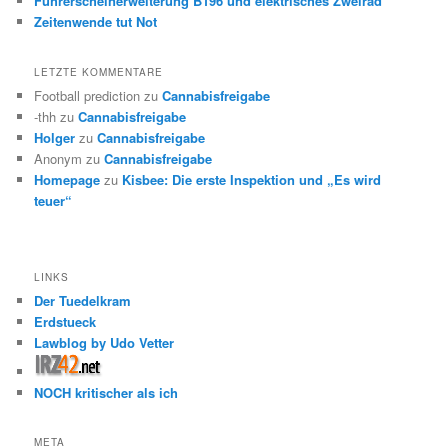
Führerscheinerweiterung B196 und elektrisches Zweirad
Zeitenwende tut Not
LETZTE KOMMENTARE
Football prediction
zu
Cannabisfreigabe
-thh
zu
Cannabisfreigabe
Holger
zu
Cannabisfreigabe
Anonym
zu
Cannabisfreigabe
Homepage
zu
Kisbee: Die erste Inspektion und „Es wird
teuer“
LINKS
Der Tuedelkram
Erdstueck
Lawblog by Udo Vetter
NOCH kritischer als ich
META