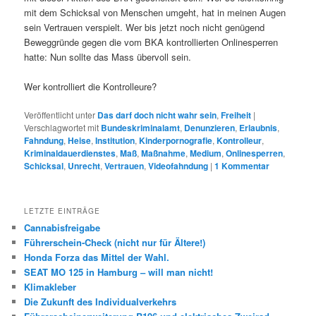
mit dem Schicksal von Menschen umgeht, hat in meinen Augen
sein Vertrauen verspielt. Wer bis jetzt noch nicht genügend
Beweggründe gegen die vom BKA kontrollierten Onlinesperren
hatte: Nun sollte das Mass übervoll sein.
Wer kontrolliert die Kontrolleure?
Veröffentlicht unter
Das darf doch nicht wahr sein
,
Freiheit
|
Verschlagwortet mit
Bundeskriminalamt
,
Denunzieren
,
Erlaubnis
,
Fahndung
,
Heise
,
Institution
,
Kinderpornografie
,
Kontrolleur
,
Kriminaldauerdienstes
,
Maß
,
Maßnahme
,
Medium
,
Onlinesperren
,
Schicksal
,
Unrecht
,
Vertrauen
,
Videofahndung
|
1
Kommentar
LETZTE EINTRÄGE
Cannabisfreigabe
Führerschein-Check (nicht nur für Ältere!)
Honda Forza das Mittel der Wahl.
SEAT MO 125 in Hamburg – will man nicht!
Klimakleber
Die Zukunft des Individualverkehrs