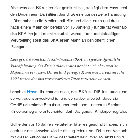
Aber was das BKA sich hier geleistet hat, schlägt dem Fass echt
den Boden aus. Da initiiert das BKA eine bundesweite Fahndung
– über nahezu alle Medien, mit Bild und allem drum und dran –
nach einem Mann der bereits vor 15 Jahren(!!) für die tat weshalb
das BKA ihn jetzt sucht verurteilt wurde. Trotz rechtskräftiger
Verurteilung stellt das BKA einen Mann an den öffentlichen
Pranger!
Eine gestern vom Bundeskriminalamt (BKA) ausgelöste öffentliche
Videofahndung des Kriminaldauerdienstes hat sich als unnötige
Maßnahme erwiesen. Der im Bild gezeigte Mann war bereits im Jahr
1994 wegen der ihm vorgeworfenen Taten verurteilt worden.
berichtet
Heise
. Ihr erinnert euch, das BKA ist DIE Institution, die
so vertrauenserweckend ist und so sauber arbeitet, dass sie
OHNE richterliche Erlaubnis über recht und Unrecht in Sachen
Kinderpornografie entscheiden darf. Ja, genau: Kinderpornografie.
Sollte der vor 15 Jahren verurteilte Täter es geschafft haben, sich
auch nur ansatzweise wieder einzugliedern, so dürfte der Versuch
mit dieser Aktion des BKA gescheitert sein. Wer so leichtsinnig