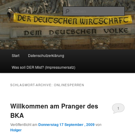
Politik, Wirtschaft, Soziales und Gesellschaft
Such
Reizzentrum
Hauptmenü
Start
Datenschutzerklärung
Zum
Zum
Was soll DER Mist? (Impressumersatz)
Inhalt
sekundären
wechseln
Inhalt
SCHLAGWORT-ARCHIVE:
ONLINESPERREN
wechseln
Willkommen am Pranger des
1
BKA
Veröffentlicht am
Donnerstag 17 September , 2009
von
Holger