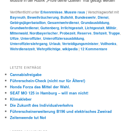
Musste in der Rubrik „Prüfe deine Quellen“ mal gesagt werden
Veröffentlicht unter
Erkenntnisse
,
Musste raus
|
Verschlagwortet mit
Bayreuth
,
Beweihräucherung
,
Bullshit
,
Bundeswehr
,
Dienst
,
Gebirgsjägerbataillon
,
Gesamtwehrdienst
,
Grundausbildung
,
Grundwehrdienst
,
Guttenberg
,
Irrlichtgestalt
,
Lichtgestalt
,
Militär
,
Mittenwald
,
Nordbayerischer
,
Probezeit
,
Reserve
,
Stehzeit
,
Truppe
,
Uffze
,
Unteroffizier
,
Unteroffiziersausbildung
,
Unteroffizierslehrgang
,
Urlaub
,
Verteidigungsminister
,
Vollhonks
,
Wehrdienstzeit
,
Wehrpflichtige
,
wikipedia
|
12
Kommentare
LETZTE EINTRÄGE
Cannabisfreigabe
Führerschein-Check (nicht nur für Ältere!)
Honda Forza das Mittel der Wahl.
SEAT MO 125 in Hamburg – will man nicht!
Klimakleber
Die Zukunft des Individualverkehrs
Führerscheinerweiterung B196 und elektrisches Zweirad
Zeitenwende tut Not