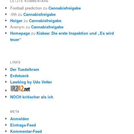
LETZTE KOMMENTARE
Football prediction
zu
Cannabisfreigabe
-thh
zu
Cannabisfreigabe
Holger
zu
Cannabisfreigabe
Anonym
zu
Cannabisfreigabe
Homepage
zu
Kisbee: Die erste Inspektion und „Es wird
teuer“
LINKS
Der Tuedelkram
Erdstueck
Lawblog by Udo Vetter
NOCH kritischer als ich
META
Anmelden
Eintrags-Feed
Kommentar-Feed