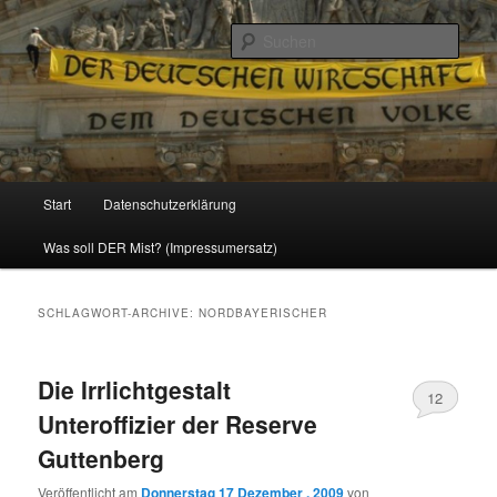
Politik, Wirtschaft, Soziales und Gesellschaft
Such
Reizzentrum
Hauptmenü
Start
Datenschutzerklärung
Zum
Zum
Was soll DER Mist? (Impressumersatz)
Inhalt
sekundären
wechseln
Inhalt
SCHLAGWORT-ARCHIVE:
NORDBAYERISCHER
wechseln
Die Irrlichtgestalt
12
Unteroffizier der Reserve
Guttenberg
Veröffentlicht am
Donnerstag 17 Dezember , 2009
von