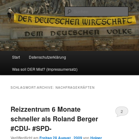
Politik, Wirtschaft, Soziales und Gesellschaft
Such
Reizzentrum
Hauptmenü
Start
Datenschutzerklärung
Zum
Zum
Was soll DER Mist? (Impressumersatz)
Inhalt
sekundären
wechseln
Inhalt
SCHLAGWORT-ARCHIVE:
NACHFRAGEKRÄFTEN
wechseln
Reizzentrum 6 Monate
2
schneller als Roland Berger
#CDU- #SPD-
Veröffentlicht am
Freitag 28 August , 2009
von
Holger