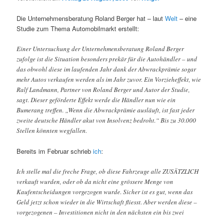
Die Unternehmensberatung Roland Berger hat – laut
Welt
– eine
Studie zum Thema Automobilmarkt erstellt:
Einer Untersuchung der Unternehmensberatung Roland Berger
zufolge ist die Situation besonders prekär für die Autohändler – und
das obwohl diese im laufenden Jahr dank der Abwrackprämie sogar
mehr Autos verkaufen werden als im Jahr zuvor. Ein Vorzieheffekt, wie
Ralf Landmann, Partner von Roland Berger und Autor der Studie,
sagt. Dieser geförderte Effekt werde die Händler nun wie ein
Bumerang treffen. „Wenn die Abwrackprämie ausläuft, ist fast jeder
zweite deutsche Händler akut von Insolvenz bedroht.“ Bis zu 30.000
Stellen könnten wegfallen.
Bereits im Februar schrieb
ich
:
Ich stelle mal die freche Frage, ob diese Fahrzeuge alle ZUSÄTZLICH
verkauft wurden, oder ob da nicht eine grössere Menge von
Kaufentscheidungen vorgezogen wurde. Sicher ist es gut, wenn das
Geld jetzt schon wieder in die Wirtschaft fliesst. Aber werden diese –
vorgezogenen – Investitionen nicht in den nächsten ein bis zwei