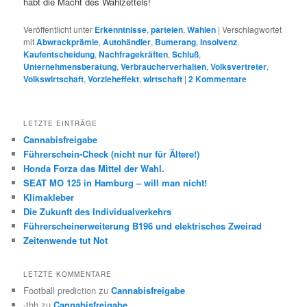
habt die Macht des Wahlzettels!
Veröffentlicht unter
Erkenntnisse
,
parteien
,
Wahlen
|
Verschlagwortet
mit
Abwrackprämie
,
Autohändler
,
Bumerang
,
Insolvenz
,
Kaufentscheidung
,
Nachfragekräften
,
Schluß
,
Unternehmensberatung
,
Verbraucherverhalten
,
Volksvertreter
,
Volkswirtschaft
,
Vorzieheffekt
,
wirtschaft
|
2
Kommentare
LETZTE EINTRÄGE
Cannabisfreigabe
Führerschein-Check (nicht nur für Ältere!)
Honda Forza das Mittel der Wahl.
SEAT MO 125 in Hamburg – will man nicht!
Klimakleber
Die Zukunft des Individualverkehrs
Führerscheinerweiterung B196 und elektrisches Zweirad
Zeitenwende tut Not
LETZTE KOMMENTARE
Football prediction
zu
Cannabisfreigabe
-thh
zu
Cannabisfreigabe