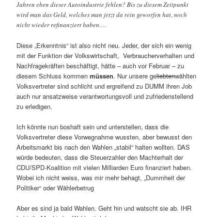
Jahren eben dieser Autoindustrie fehlen? Bis zu diesem Zeitpunkt
wird man das Geld, welches man jetzt da rein geworfen hat, noch
nicht wieder refinanziert haben….
Diese „Erkenntnis“ ist also nicht neu. Jeder, der sich ein wenig
mit der Funktion der Volkswirtschaft, Verbraucherverhalten und
Nachfragekräften beschäftigt, hätte – auch vor Februar – zu
diesem Schluss kommen
müssen
. Nur unsere ge
liebten
wählten
Volksvertreter sind schlicht und ergreifend zu DUMM ihren Job
auch nur ansatzweise verantwortungsvoll und zufriedenstellend
zu erledigen.
Ich könnte nun boshaft sein und unterstellen, dass die
Volksvertreter diese Vorwegnahme wussten, aber bewusst den
Arbeitsmarkt bis nach den Wahlen „stabil“ halten wollten. DAS
würde bedeuten, dass die Steuerzahler den Machterhalt der
CDU/SPD-Koalition mit vielen Milliarden Euro finanziert haben.
Wobei ich nicht weiss, was mir mehr behagt, „Dummheit der
Politiker“ oder Wählerbetrug
Aber es sind ja bald Wahlen. Geht hin und watscht sie ab. IHR