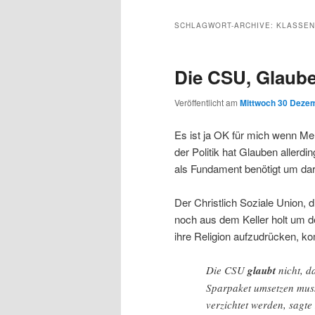
Inhalt
sekundären
SCHLAGWORT-ARCHIVE:
KLASSEN
wechseln
Inhalt
Die CSU, Glaube
wechseln
Veröffentlicht am
Mittwoch 30 Dezem
Es ist ja OK für mich wenn Men
der Politik hat Glauben allerd
als Fundament benötigt um dar
Der Christlich Soziale Union, di
noch aus dem Keller holt um 
ihre Religion aufzudrücken, 
Die CSU
glaubt
nicht, d
Sparpaket umsetzen muss.
verzichtet werden, sagte