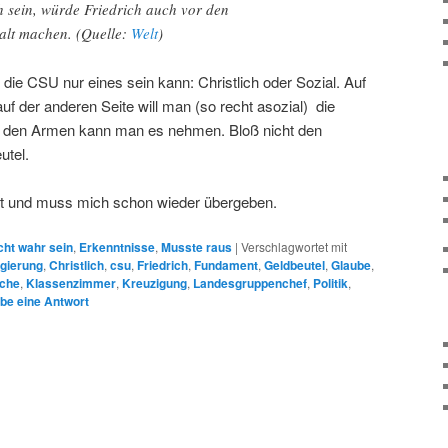
h sein, würde Friedrich auch vor den
halt machen. (Quelle:
Welt
)
 die CSU nur eines sein kann: Christlich oder Sozial. Auf
auf der anderen Seite will man (so recht asozial) die
ei den Armen kann man es nehmen. Bloß nicht den
utel.
ckt und muss mich schon wieder übergeben.
cht wahr sein
,
Erkenntnisse
,
Musste raus
|
Verschlagwortet mit
gierung
,
Christlich
,
csu
,
Friedrich
,
Fundament
,
Geldbeutel
,
Glaube
,
rche
,
Klassenzimmer
,
Kreuzigung
,
Landesgruppenchef
,
Politik
,
be eine Antwort