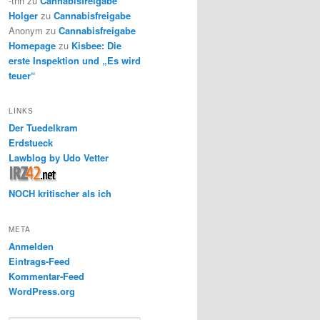
-thh
zu
Cannabisfreigabe
Holger
zu
Cannabisfreigabe
Anonym
zu
Cannabisfreigabe
Homepage
zu
Kisbee: Die
erste Inspektion und „Es wird
teuer“
LINKS
Der Tuedelkram
Erdstueck
Lawblog by Udo Vetter
NOCH kritischer als ich
META
Anmelden
Eintrags-Feed
Kommentar-Feed
WordPress.org