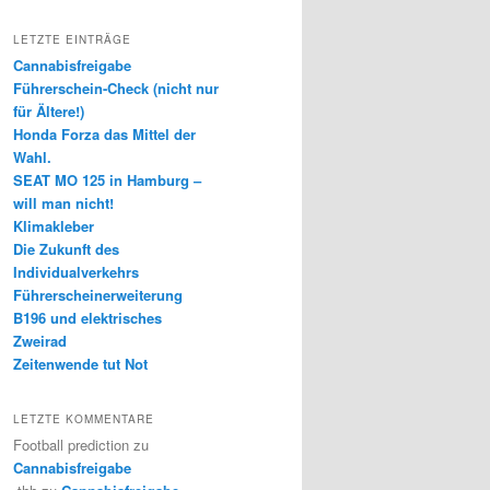
LETZTE EINTRÄGE
Cannabisfreigabe
Führerschein-Check (nicht nur
für Ältere!)
Honda Forza das Mittel der
Wahl.
SEAT MO 125 in Hamburg –
will man nicht!
Klimakleber
Die Zukunft des
Individualverkehrs
Führerscheinerweiterung
B196 und elektrisches
Zweirad
Zeitenwende tut Not
LETZTE KOMMENTARE
Football prediction
zu
Cannabisfreigabe