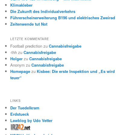
Klimakleber
Die Zukunft des Individualverkehrs
Führerscheinerweiterung B196 und elektrisches Zweirad
Zeitenwende tut Not
LETZTE KOMMENTARE
Football prediction
zu
Cannabisfreigabe
-thh
zu
Cannabisfreigabe
Holger
zu
Cannabisfreigabe
Anonym
zu
Cannabisfreigabe
Homepage
zu
Kisbee: Die erste Inspektion und „Es wird
teuer“
LINKS
Der Tuedelkram
Erdstueck
Lawblog by Udo Vetter