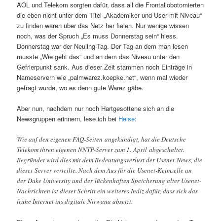
AOL und Telekom sorgten dafür, dass all die Frontallobotomierten
die eben nicht unter dem Titel „Akademiker und User mit Niveau“
zu finden waren über das Netz her fielen. Nur wenige wissen
noch, was der Spruch „Es muss Donnerstag sein“ hiess.
Donnerstag war der Neuling-Tag. Der Tag an dem man lesen
musste „Wie geht das“ und an dem das Niveau unter den
Gefrierpunkt sank. Aus dieser Zeit stammen noch Einträge in
Nameservern wie „palmwarez.koepke.net“, wenn mal wieder
gefragt wurde, wo es denn gute Warez gäbe.
Aber nun, nachdem nur noch Hartgesottene sich an die
Newsgruppen erinnern, lese ich bei
Heise
:
Wie auf den eigenen FAQ-Seiten angekündigt, hat die Deutsche
Telekom ihren eigenen NNTP-Server zum 1. April abgeschaltet.
Begründet wird dies mit dem Bedeutungsverlust der Usenet-News, die
dieser Server verteilte. Nach dem Aus für die Usenet-Keimzelle an
der Duke University und der lückenhaften Speicherung alter Usenet-
Nachrichten ist dieser Schritt ein weiteres Indiz dafür, dass sich das
frühe Internet ins digitale Nirwana absetzt.