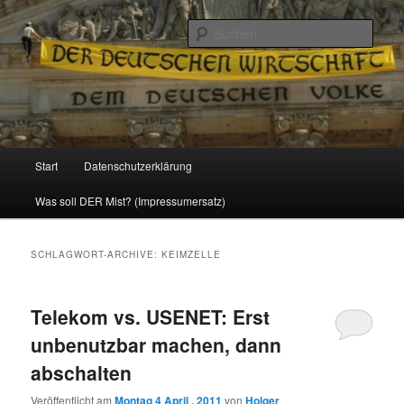
Politik, Wirtschaft, Soziales und Gesellschaft
Such
Reizzentrum
Hauptmenü
Start
Datenschutzerklärung
Zum
Zum
Was soll DER Mist? (Impressumersatz)
Inhalt
sekundären
wechseln
Inhalt
SCHLAGWORT-ARCHIVE:
KEIMZELLE
wechseln
Telekom vs. USENET: Erst
unbenutzbar machen, dann
abschalten
Veröffentlicht am
Montag 4 April , 2011
von
Holger