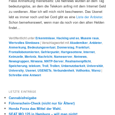
Fiese Anmerkung meinerseits: Die Netnews wurden an dem Tag
bedeutungslos, an dem die Telekom anfing mit dem Internet Geld
zu verdienen. Aber ich will mich nicht beschweren. Das Usenet
lebt es immer noch und bei Cord gibt es eine
Liste der Anbieter
.
Schon bemerkenswert, wenn man da noch von den alten Helden
findet…
Veröffentlicht unter
Erkenntnisse
,
Hacking und so
,
Musste raus
,
Wertvolles Sinnloses
|
Verschlagwortet mit
Akademiker
,
Anbieter
,
Anmerkung
,
Bedeutungsverlust
,
Donnerstag
,
Frankfurt
,
Frontallobotomierten
,
Gefrierpunkt
,
Hartgesottene
,
Internet
,
Keimzelle
,
Merknix
,
Nachricht
,
Nameserver
,
Netnews
,
Newsgruppen
,
Nirwana
,
NNTP-Server
,
Realnamenpflicht
,
Speicherung
,
telekom
,
Troll
,
Trollen
,
Unbenutzbarkeit
,
Universität
,
University
,
Usenet
,
USENETs
,
Verbundenheit
,
Vollhonks
,
Warez
|
Schreibe eine Antwort
LETZTE EINTRÄGE
Cannabisfreigabe
Führerschein-Check (nicht nur für Ältere!)
Honda Forza das Mittel der Wahl.
SEAT MO 125 in Hamburg – will man nicht!