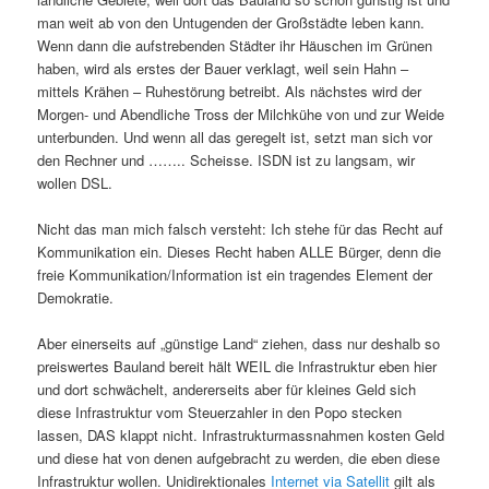
man weit ab von den Untugenden der Großstädte leben kann.
Wenn dann die aufstrebenden Städter ihr Häuschen im Grünen
haben, wird als erstes der Bauer verklagt, weil sein Hahn –
mittels Krähen – Ruhestörung betreibt. Als nächstes wird der
Morgen- und Abendliche Tross der Milchkühe von und zur Weide
unterbunden. Und wenn all das geregelt ist, setzt man sich vor
den Rechner und …….. Scheisse. ISDN ist zu langsam, wir
wollen DSL.
Nicht das man mich falsch versteht: Ich stehe für das Recht auf
Kommunikation ein. Dieses Recht haben ALLE Bürger, denn die
freie Kommunikation/Information ist ein tragendes Element der
Demokratie.
Aber einerseits auf „günstige Land“ ziehen, dass nur deshalb so
preiswertes Bauland bereit hält WEIL die Infrastruktur eben hier
und dort schwächelt, andererseits aber für kleines Geld sich
diese Infrastruktur vom Steuerzahler in den Popo stecken
lassen, DAS klappt nicht. Infrastrukturmassnahmen kosten Geld
und diese hat von denen aufgebracht zu werden, die eben diese
Infrastruktur wollen. Unidirektionales
Internet via Satellit
gilt als