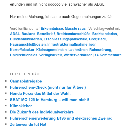
erfunden und ist nicht sooooo viel schwächer als ADSL.
Nur meine Meinung, ich lasse auch Gegenmeinungen zu 🙂
Veröffentlicht unter
Erkenntnisse
,
Musste raus
|
Verschlagwortet mit
ADSL
,
Bauland
,
Bettelbrief
,
Breitbandanschlüße
,
Breitbandatlas
,
Bundesministerien
,
Erschliessungspauschale
,
Großstadt
,
Hausanschlußkosten
,
Infrastrukturmaßnahme
,
isdn
,
Kartoffelacker
,
Kleinstgemeinden
,
Lachtränen
,
Ruhestörung
,
Unidirektionales
,
Verfügbarkeit
,
Wiederverkäufer
|
14
Kommentare
LETZTE EINTRÄGE
Cannabisfreigabe
Führerschein-Check (nicht nur für Ältere!)
Honda Forza das Mittel der Wahl.
SEAT MO 125 in Hamburg – will man nicht!
Klimakleber
Die Zukunft des Individualverkehrs
Führerscheinerweiterung B196 und elektrisches Zweirad
Zeitenwende tut Not