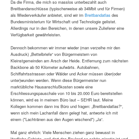
Da die Firma, die mich so masslos unterbezahlt auch
Breitbandanschlüsse (typischerweise ab 34Mbit und für Firmen)
als Wiederverkäufer anbietet, sind wir im
Breitbandatlas
des
Bundesministerium für Wirtschaft und Technologie gelistet.
Allerdings nur in den Bereichen, in denen unsere Zulieferer eine
Verfügbarkeit gewährleisten.
Dennoch bekommen wir immer wieder (man verzeihe mir den
Ausdruck) „Bettelbriefe“ von Bürgermeistern von
Kleinstgemeinden am Arsch der Heide. Entfernung zum nächsten
Backbone ab 50 Kilometer aufwärts. Autobahnen,
Schiffahrtsstrassen oder Wälder und Acker müssen über(oder
unter)wunden werden. Wenn diese Bürgermeister nun
marktübliche Hausanschlußkosten sowie eine
Erschliessungspauschale von 10 bis 20.000 Euro bereitstellen
können, wird es in meinem Büro laut – SEHR laut. Meine
Kollegen kommen dann ins Büro und fragen: „Breitbandatlas?“,
wenn sich mein Lachanfall dann gelegt hat, antworte ich mit
einem (*Lachtränen aus den Augen wischend*) „Ja“.
Mal ganz ehrlich: Viele Menschen ziehen ganz bewusst in
ländliche Gebiete, weil dort das Bauland so schön günstig ist und