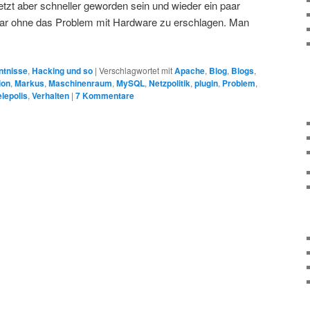
jetzt aber schneller geworden sein und wieder ein paar
ar ohne das Problem mit Hardware zu erschlagen. Man
ntnisse
,
Hacking und so
|
Verschlagwortet mit
Apache
,
Blog
,
Blogs
,
ion
,
Markus
,
Maschinenraum
,
MySQL
,
Netzpolitik
,
plugin
,
Problem
,
elepolis
,
Verhalten
|
7
Kommentare