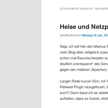
Inhalt
sekundären
SCHLAGWORT-ARCHIVE:
INDIANE
wechseln
Inhalt
Heise und Netzp
wechseln
Veröffentlicht am
Montag 19 Juli , 2
Naja, ich will hier den Marku
mein Blog aber zeitgleich sowoh
schon mal Rauchschwaden aus
deutlich unentspannt“ des Ser
gegen den Indianer (Apachen)
Langer Rede kurzer Sinn: Ich 
Retweet-Plugin rausgefeuert, 
euch? Dann baue ich es wieder
aufhalten, dass es hustet, stot