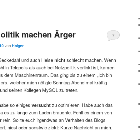
R
olitik machen Ärger
7
010
von
Holger
s Beckedahl und auch Heise
nicht
schlecht machen. Wenn
l in Telepolis als auch bei Netzpolitik verlinkt ist, kamen
 dem Maschinenraum. Das ging bis zu einem „Ich bin
vers, welcher mich nötigte Sonntag-Abend mal kräftig
 und seinen Kollegen MySQL zu treten.
habe so einiges
versucht
zu optimieren. Habe auch das
da es zu lange zum Laden brauchte. Fehlt es einem von
 rein. Sollte euch irgendwas an Verhalten des Blogs
tert, niest oder sonstwie zickt: Kurze Nachricht an mich.