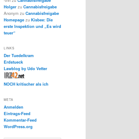
-thh
zu
Cannabisfreigabe
Holger
zu
Cannabisfreigabe
Anonym
zu
Cannabisfreigabe
Homepage
zu
Kisbee: Die
erste Inspektion und „Es wird
teuer“
LINKS
Der Tuedelkram
Erdstueck
Lawblog by Udo Vetter
NOCH kritischer als ich
META
Anmelden
Eintrags-Feed
Kommentar-Feed
WordPress.org