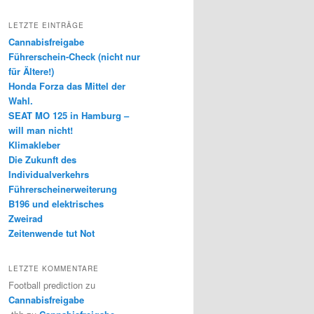
LETZTE EINTRÄGE
Cannabisfreigabe
Führerschein-Check (nicht nur
für Ältere!)
Honda Forza das Mittel der
Wahl.
SEAT MO 125 in Hamburg –
will man nicht!
Klimakleber
Die Zukunft des
Individualverkehrs
Führerscheinerweiterung
B196 und elektrisches
Zweirad
Zeitenwende tut Not
LETZTE KOMMENTARE
Football prediction
zu
Cannabisfreigabe