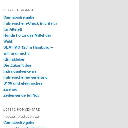
LETZTE EINTRÄGE
Cannabisfreigabe
Führerschein-Check (nicht nur
für Ältere!)
Honda Forza das Mittel der
Wahl.
SEAT MO 125 in Hamburg –
will man nicht!
Klimakleber
Die Zukunft des
Individualverkehrs
Führerscheinerweiterung
B196 und elektrisches
Zweirad
Zeitenwende tut Not
LETZTE KOMMENTARE
Football prediction
zu
Cannabisfreigabe