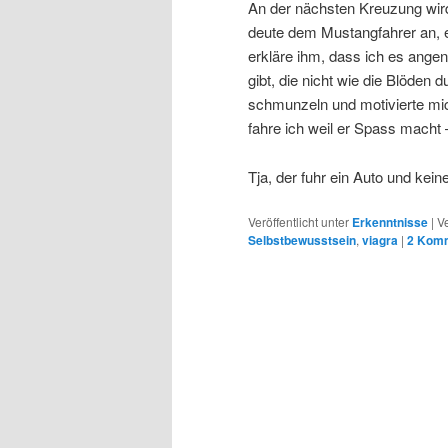
An der nächsten Kreuzung wird
deute dem Mustangfahrer an, e
erkläre ihm, dass ich es ange
gibt, die nicht wie die Blöden 
schmunzeln und motivierte mic
fahre ich weil er Spass macht 
Tja, der fuhr ein Auto und kei
Veröffentlicht unter
Erkenntnisse
|
V
Selbstbewusstsein
,
viagra
|
2
Komm