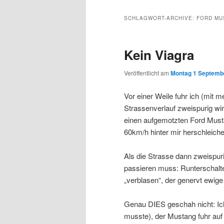
Inhalt
sekundären
SCHLAGWORT-ARCHIVE:
FORD MU
wechseln
Inhalt
Kein Viagra
wechseln
Veröffentlicht am
Montag 1 Septembe
Vor einer Weile fuhr ich (mit 
Strassenverlauf zweispurig wird
einen aufgemotzten Ford Must
60km/h hinter mir herschleiche
Als die Strasse dann zweispu
passieren muss: Runterschalt
„verblasen“, der genervt ewige
Genau DIES geschah nicht: Ich 
musste), der Mustang fuhr auf 