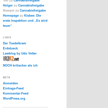
-thh
zu
Cannabisfreigabe
Holger
zu
Cannabisfreigabe
Anonym
zu
Cannabisfreigabe
Homepage
zu
Kisbee: Die
erste Inspektion und „Es wird
teuer“
LINKS
Der Tuedelkram
Erdstueck
Lawblog by Udo Vetter
NOCH kritischer als ich
META
Anmelden
Eintrags-Feed
Kommentar-Feed
WordPress.org