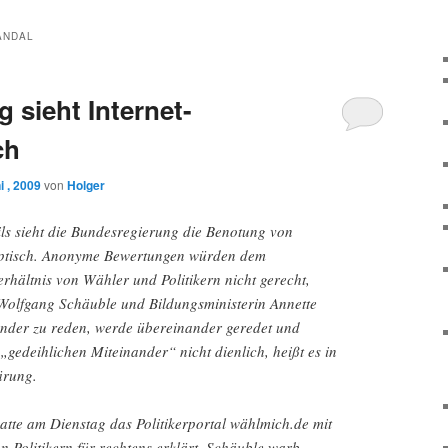
ANDAL
 sieht Internet-
ch
 , 2009
von
Holger
ils sieht die Bundesregierung die Benotung von
keptisch. Anonyme Bewertungen würden dem
hältnis von Wähler und Politikern nicht gerecht,
 Wolfgang Schäuble und Bildungsministerin Annette
ander zu reden, werde übereinander geredet und
 „gedeihlichen Miteinander“ nicht dienlich, heißt es in
ärung.
atte am Dienstag das Politikerportal wählmich.de mit
 Politikern für rechtens erklärt. Schäuble warb