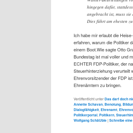
hingegen dafür, stattdes
angebracht ist, muss sie
Dies führt am ehesten z
Ich habe mir erlaubt die Heise-
erfahren, warum die Politiker d
einem Boot.Wie sagte Otto Gr
Bundestag ist mal voller und ma
ECHTER FDP-Politiker, der na
Steuerhinterziehung verurteilt
Ehrenvorsitzender der FDP ist
Ehrenämtern zu bringen.
Veröffentlicht unter
Das darf doch ni
Annette Schavan
,
Benotung
,
Bildu
Dialogfähigkeit
,
Ehrenamt
,
Ehrenvo
Politikerportal
,
Poltikern
,
Steuerhin
Wolfgang SchäUble
|
Schreibe eine