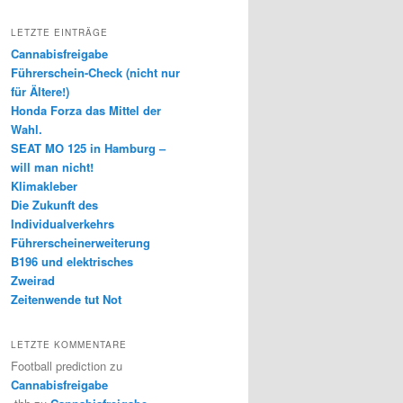
LETZTE EINTRÄGE
Cannabisfreigabe
Führerschein-Check (nicht nur
für Ältere!)
Honda Forza das Mittel der
Wahl.
SEAT MO 125 in Hamburg –
will man nicht!
Klimakleber
Die Zukunft des
Individualverkehrs
Führerscheinerweiterung
B196 und elektrisches
Zweirad
Zeitenwende tut Not
LETZTE KOMMENTARE
Football prediction
zu
Cannabisfreigabe