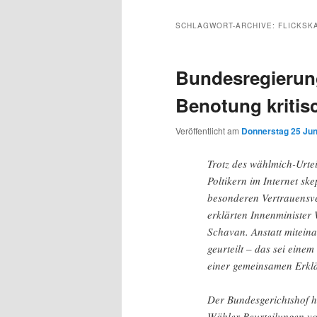
Inhalt
sekundären
SCHLAGWORT-ARCHIVE:
FLICKSK
wechseln
Inhalt
Bundesregierung
wechseln
Benotung kritis
Veröffentlicht am
Donnerstag 25 Juni
Trotz des wählmich-Urte
Poltikern im Internet s
besonderen Vertrauensver
erklärten Innenminister
Schavan. Anstatt mitein
geurteilt – das sei einem
einer gemeinsamen Erkl
Der Bundesgerichtshof h
Wähler-Beurteilungen von