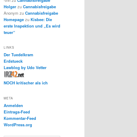
-thh
zu
Cannabisfreigabe
Holger
zu
Cannabisfreigabe
Anonym
zu
Cannabisfreigabe
Homepage
zu
Kisbee: Die
erste Inspektion und „Es wird
teuer“
LINKS
Der Tuedelkram
Erdstueck
Lawblog by Udo Vetter
NOCH kritischer als ich
META
Anmelden
Eintrags-Feed
Kommentar-Feed
WordPress.org