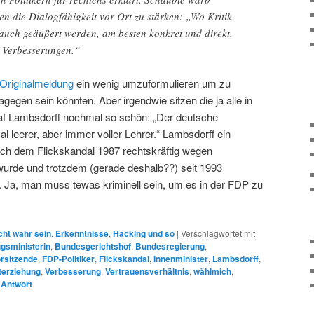
sen die Dialogfähigkeit vor Ort zu stärken: „Wo Kritik
 auch geäußert werden, am besten konkret und direkt.
u Verbesserungen.“
Originalmeldung
ein wenig umzuformulieren um zu
agegen sein könnten. Aber irgendwie sitzen die ja alle in
af Lambsdorff nochmal so schön: „Der deutsche
l leerer, aber immer voller Lehrer.“ Lambsdorff ein
ch dem Flickskandal 1987 rechtskräftig wegen
 wurde und trotzdem (gerade deshalb??) seit 1993
. Ja, man muss tewas kriminell sein, um es in der FDP zu
cht wahr sein
,
Erkenntnisse
,
Hacking und so
|
Verschlagwortet mit
ngsministerin
,
Bundesgerichtshof
,
Bundesregierung
,
rsitzende
,
FDP-Politiker
,
Flickskandal
,
Innenminister
,
Lambsdorff
,
terziehung
,
Verbesserung
,
Vertrauensverhältnis
,
wählmich
,
 Antwort