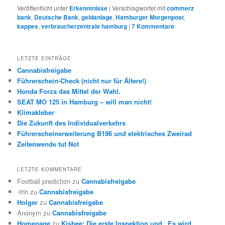
Veröffentlicht unter
Erkenntnisse
|
Verschlagwortet mit
commerz
bank
,
Deutsche Bank
,
geldanlage
,
Hamburger Morgenpost
,
kappes
,
verbraucherzentrale hamburg
|
7
Kommentare
LETZTE EINTRÄGE
Cannabisfreigabe
Führerschein-Check (nicht nur für Ältere!)
Honda Forza das Mittel der Wahl.
SEAT MO 125 in Hamburg – will man nicht!
Klimakleber
Die Zukunft des Individualverkehrs
Führerscheinerweiterung B196 und elektrisches Zweirad
Zeitenwende tut Not
LETZTE KOMMENTARE
Football prediction
zu
Cannabisfreigabe
-thh
zu
Cannabisfreigabe
Holger
zu
Cannabisfreigabe
Anonym
zu
Cannabisfreigabe
Homepage
zu
Kisbee: Die erste Inspektion und „Es wird