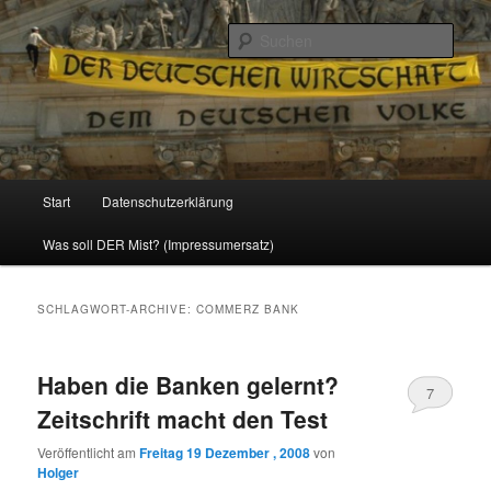
Politik, Wirtschaft, Soziales und Gesellschaft
Such
Reizzentrum
Hauptmenü
Start
Datenschutzerklärung
Zum
Zum
Was soll DER Mist? (Impressumersatz)
Inhalt
sekundären
wechseln
Inhalt
SCHLAGWORT-ARCHIVE:
COMMERZ BANK
wechseln
Haben die Banken gelernt?
7
Zeitschrift macht den Test
Veröffentlicht am
Freitag 19 Dezember , 2008
von
Holger