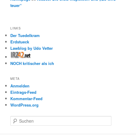
teuer“
LINKS
Der Tuedelkram
Erdstueck
Lawblog by Udo Vetter
NOCH kritischer als ich
META
Anmelden
Eintrags-Feed
Kommentar-Feed
WordPress.org
S
u
c