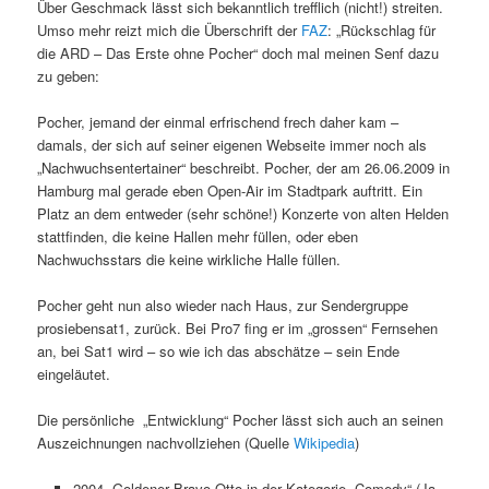
Über Geschmack lässt sich bekanntlich trefflich (nicht!) streiten.
Umso mehr reizt mich die Überschrift der
FAZ
: „Rückschlag für
die ARD – Das Erste ohne Pocher“ doch mal meinen Senf dazu
zu geben:
Pocher, jemand der einmal erfrischend frech daher kam –
damals, der sich auf seiner eigenen Webseite immer noch als
„Nachwuchsentertainer“ beschreibt. Pocher, der am 26.06.2009 in
Hamburg mal gerade eben Open-Air im Stadtpark auftritt. Ein
Platz an dem entweder (sehr schöne!) Konzerte von alten Helden
stattfinden, die keine Hallen mehr füllen, oder eben
Nachwuchsstars die keine wirkliche Halle füllen.
Pocher geht nun also wieder nach Haus, zur Sendergruppe
prosiebensat1, zurück. Bei Pro7 fing er im „grossen“ Fernsehen
an, bei Sat1 wird – so wie ich das abschätze – sein Ende
eingeläutet.
Die persönliche „Entwicklung“ Pocher lässt sich auch an seinen
Auszeichnungen nachvollziehen (Quelle
Wikipedia
)
2004, Goldener Bravo Otto in der Kategorie „Comedy“ (Ja,