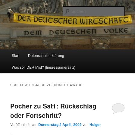
Politik, Wirtschaft, Soziales und Gesellschaft
Such
Reizzentrum
Hauptmenü
Start
Datenschutzerklärung
Zum
Zum
Was soll DER Mist? (Impressumersatz)
Inhalt
sekundären
wechseln
Inhalt
SCHLAGWORT-ARCHIVE:
COMEDY AWARD
wechseln
Pocher zu Sat1: Rückschlag
oder Fortschritt?
Veröffentlicht am
Donnerstag 2 April , 2009
von
Holger