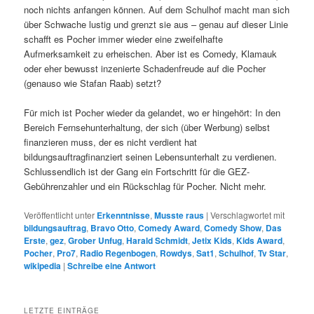
noch nichts anfangen können. Auf dem Schulhof macht man sich
über Schwache lustig und grenzt sie aus – genau auf dieser Linie
schafft es Pocher immer wieder eine zweifelhafte
Aufmerksamkeit zu erheischen. Aber ist es Comedy, Klamauk
oder eher bewusst inzenierte Schadenfreude auf die Pocher
(genauso wie Stafan Raab) setzt?
Für mich ist Pocher wieder da gelandet, wo er hingehört: In den
Bereich Fernsehunterhaltung, der sich (über Werbung) selbst
finanzieren muss, der es nicht verdient hat
bildungsauftragfinanziert seinen Lebensunterhalt zu verdienen.
Schlussendlich ist der Gang ein Fortschritt für die GEZ-
Gebührenzahler und ein Rückschlag für Pocher. Nicht mehr.
Veröffentlicht unter
Erkenntnisse
,
Musste raus
|
Verschlagwortet mit
bildungsauftrag
,
Bravo Otto
,
Comedy Award
,
Comedy Show
,
Das
Erste
,
gez
,
Grober Unfug
,
Harald Schmidt
,
Jetix Kids
,
Kids Award
,
Pocher
,
Pro7
,
Radio Regenbogen
,
Rowdys
,
Sat1
,
Schulhof
,
Tv Star
,
wikipedia
|
Schreibe eine Antwort
LETZTE EINTRÄGE