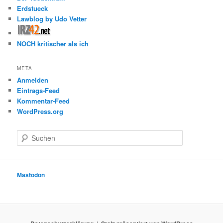
Erdstueck
Lawblog by Udo Vetter
NOCH kritischer als ich
META
Anmelden
Eintrags-Feed
Kommentar-Feed
WordPress.org
S
u
c
h
e
Mastodon
n