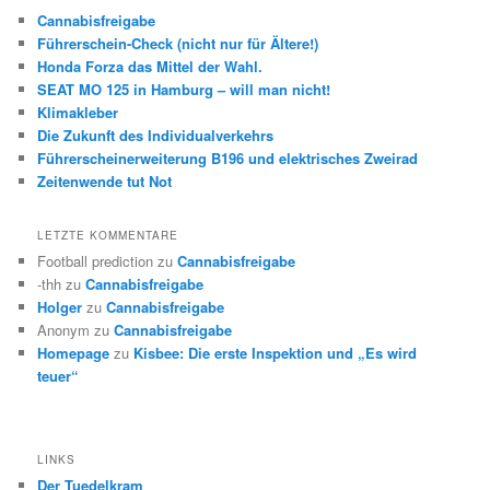
Cannabisfreigabe
Führerschein-Check (nicht nur für Ältere!)
Honda Forza das Mittel der Wahl.
SEAT MO 125 in Hamburg – will man nicht!
Klimakleber
Die Zukunft des Individualverkehrs
Führerscheinerweiterung B196 und elektrisches Zweirad
Zeitenwende tut Not
LETZTE KOMMENTARE
Football prediction
zu
Cannabisfreigabe
-thh
zu
Cannabisfreigabe
Holger
zu
Cannabisfreigabe
Anonym
zu
Cannabisfreigabe
Homepage
zu
Kisbee: Die erste Inspektion und „Es wird
teuer“
LINKS
Der Tuedelkram