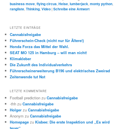
business move
,
flying circus
,
Heise
,
lumberjack
,
monty python
,
rangliste
,
Thinking
,
Video
|
Schreibe eine Antwort
LETZTE EINTRÄGE
Cannabisfreigabe
Führerschein-Check (nicht nur für Ältere!)
Honda Forza das Mittel der Wahl.
SEAT MO 125 in Hamburg – will man nicht!
Klimakleber
Die Zukunft des Individualverkehrs
Führerscheinerweiterung B196 und elektrisches Zweirad
Zeitenwende tut Not
LETZTE KOMMENTARE
Football prediction
zu
Cannabisfreigabe
-thh
zu
Cannabisfreigabe
Holger
zu
Cannabisfreigabe
Anonym
zu
Cannabisfreigabe
Homepage
zu
Kisbee: Die erste Inspektion und „Es wird
teuer“