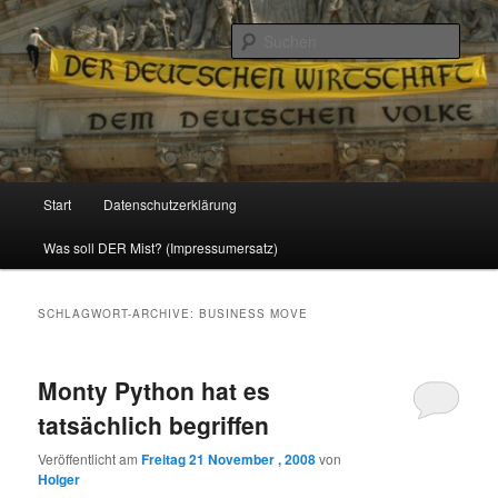
Politik, Wirtschaft, Soziales und Gesellschaft
Such
Reizzentrum
Hauptmenü
Start
Datenschutzerklärung
Zum
Zum
Was soll DER Mist? (Impressumersatz)
Inhalt
sekundären
wechseln
Inhalt
SCHLAGWORT-ARCHIVE:
BUSINESS MOVE
wechseln
Monty Python hat es
tatsächlich begriffen
Veröffentlicht am
Freitag 21 November , 2008
von
Holger