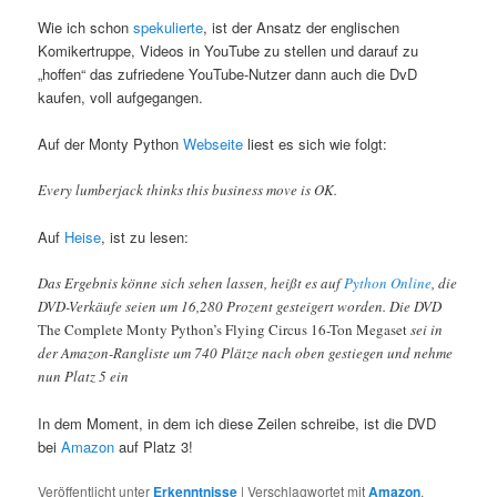
Wie ich schon
spekulierte
, ist der Ansatz der englischen
Komikertruppe, Videos in YouTube zu stellen und darauf zu
„hoffen“ das zufriedene YouTube-Nutzer dann auch die DvD
kaufen, voll aufgegangen.
Auf der Monty Python
Webseite
liest es sich wie folgt:
Every lumberjack thinks this business move is OK.
Auf
Heise
, ist zu lesen:
Das Ergebnis könne sich sehen lassen, heißt es auf
Python Online
, die
DVD-Verkäufe seien um 16,280 Prozent gesteigert worden. Die DVD
The Complete Monty Python’s Flying Circus 16-Ton Megaset
sei in
der Amazon-Rangliste um 740 Plätze nach oben gestiegen und nehme
nun Platz 5 ein
In dem Moment, in dem ich diese Zeilen schreibe, ist die DVD
bei
Amazon
auf Platz 3!
Veröffentlicht unter
Erkenntnisse
|
Verschlagwortet mit
Amazon
,