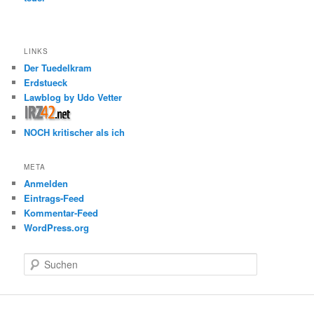
LINKS
Der Tuedelkram
Erdstueck
Lawblog by Udo Vetter
NOCH kritischer als ich
META
Anmelden
Eintrags-Feed
Kommentar-Feed
WordPress.org
S
u
c
h
e