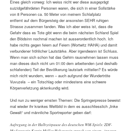
Eines gleich vorweg: Ich weiss nicht wer diese ausgeprägt
suizidgefährdeten Personen waren, die sich in einer Sollstärke
von 8 Personen ca. 50 Meter von meinem Schlafplatz
entfernt auf dem Bürgersteig der ansonsten SEHR ruhigen
Strasse zusammen fanden. Was ich aber weiss ist, dass die
Gefahr dass es Tote gibt wenn die beim nächsten Schland Spiel
den Blödsinn nochmal machen ist ausserordentlich hoch. Ich
habe nichts gegen feiern auf Feiern (Wortwitz HAHA) und damit
verbundener fröhlicher Lautstärke. Aber irgendwann ist Schluss.
Wenn man sich schon hat das Gehirn rausnehmen lassen muss
man dieses doch nicht um 01:00 dem arbeitenden (und deshalb
schlafenden) Teil der Bevölkerung lautstark mitteilen? Es würde
mich nicht wundern, wenn – auch aufgrund der Wundertröte
Vuvuzela – ein Totschlag oder mindestens eine schwere
Körperverletzung aktenkundig wird.
Und nun zu weniger ernsten Themen: Die Springerpresse beweist
mal wieder ihr krankes Weltbild in dem es ausschliesslich „linke
Gewalt“ und männliche Sportreporter geben darf:
Aufregung in der Halbzeitpause des deutschen WM-Spiels: ZDF-
Moderatorin Katrin Müller-Hohenstein sprach von einem „inneren