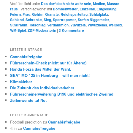
Veröffentlicht unter
Das darf doch nicht wahr sein
,
Medien
,
Musste
raus
|
Verschlagwortet mit
Bombenwetter
,
Einzelfall
,
Entgleisung
,
Feiern
,
Frau
,
Gehirn
,
Granate
,
Reichsparteitag
,
Schlafplatz
,
Schland
,
Schranke
,
Sieg
,
Sportreporter
,
Stefan Niggemeier
,
Strafraum
,
Totschlag
,
Verdammich
,
Vuvuzela
,
Vuvuzuelas
,
weltbild
,
WM-Spiel
,
ZDF-Moderatorin
|
3
Kommentare
LETZTE EINTRÄGE
Cannabisfreigabe
Führerschein-Check (nicht nur für Ältere!)
Honda Forza das Mittel der Wahl.
SEAT MO 125 in Hamburg – will man nicht!
Klimakleber
Die Zukunft des Individualverkehrs
Führerscheinerweiterung B196 und elektrisches Zweirad
Zeitenwende tut Not
LETZTE KOMMENTARE
Football prediction
zu
Cannabisfreigabe
-thh
zu
Cannabisfreigabe