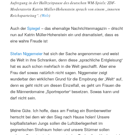
Aufregung in der Halbzeitpause des deutschen WM-Spiels: ZDF-
Moderatorin Katrin Müller-Hohenstein sprach von einem „inneren
Reichsparteitag“. (
Welt
)
Auch der
Spiegel
– das ehemalige Nachrichtenmagazin – drischt
nun auf Katrin Müller-Hohenstein ein und dramatisiert, dass es
eine wahre Freude ist
Stefan Niggemeier
hat sich der Sache angenommen und weist
die Welt in ihre Schranken, denn diese „sprachliche Entgleisung“
hat es auch schon mehrfach in die Welt geschafft. Aber eine
Frau darf sowas natürlich nicht sagen. Niggemeier zeigt
wunderbar den wirklichen Grund für die Empörung der „Welt“ auf,
denn es geht nicht um diesen Einzelfall, es geht um Frauen die
die Männerdomaine „Sportreporter“ besetzen. Sowas kann und
darf nicht sein.
Meine Güte. Ich hoffe, dass am Freitag ein Bombenwetter
herrscht bei dem wir den Sieg nach Hause holen! Unsere
kopfballstarken Jungs sollen die Luftüberlegenheit im
gegnerischen Strafraum holen und unsere Stürmer sollen