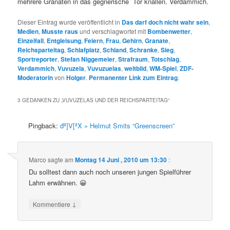
mehrere Granaten in das gegnerische Tor knallen. Verdammich.
Dieser Eintrag wurde veröffentlicht in
Das darf doch nicht wahr sein
,
Medien
,
Musste raus
und verschlagwortet mit
Bombenwetter
,
Einzelfall
,
Entgleisung
,
Feiern
,
Frau
,
Gehirn
,
Granate
,
Reichsparteitag
,
Schlafplatz
,
Schland
,
Schranke
,
Sieg
,
Sportreporter
,
Stefan Niggemeier
,
Strafraum
,
Totschlag
,
Verdammich
,
Vuvuzela
,
Vuvuzuelas
,
weltbild
,
WM-Spiel
,
ZDF-
Moderatorin
von
Holger
.
Permanenter Link zum Eintrag
.
3 GEDANKEN ZU „
VUVUZELAS UND DER REICHSPARTEITAG
“
Pingback:
đª]V[ªX » Helmut Smits “Greenscreen”
Marco
sagte am
Montag 14 Juni , 2010 um 13:30
:
Du solltest dann auch noch unseren jungen Spielführer
Lahm erwähnen. 😀
↓
Kommentiere