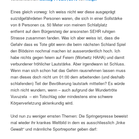
Eines gleich vorweg: Ich weiss nicht wer diese ausgeprägt
suizidgefährdeten Personen waren, die sich in einer Sollstärke
von 8 Personen ca. 50 Meter von meinem Schlafplatz
entfernt auf dem Bürgersteig der ansonsten SEHR ruhigen
Strasse zusammen fanden. Was ich aber weiss ist, dass die
Gefahr dass es Tote gibt wenn die beim nächsten Schland Spiel
den Blödsinn nochmal machen ist ausserordentlich hoch. Ich
habe nichts gegen feiern auf Feiern (Wortwitz HAHA) und damit
verbundener fröhlicher Lautstärke. Aber irgendwann ist Schluss.
Wenn man sich schon hat das Gehirn rausnehmen lassen muss
man dieses doch nicht um 01:00 dem arbeitenden (und deshalb
schlafenden) Teil der Bevölkerung lautstark mitteilen? Es würde
mich nicht wundern, wenn – auch aufgrund der Wundertröte
Vuvuzela – ein Totschlag oder mindestens eine schwere
Körperverletzung aktenkundig wird.
Und nun zu weniger ernsten Themen: Die Springerpresse beweist
mal wieder ihr krankes Weltbild in dem es ausschliesslich „linke
Gewalt“ und männliche Sportreporter geben darf: