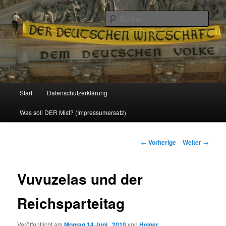
Politik, Wirtschaft, Soziales und Gesellschaft
Such
Reizzentrum
Hauptmenü
Start
Datenschutzerklärung
Zum
Was soll DER Mist? (Impressumersatz)
Inhalt
wechseln
Beitrags-
←
Vorherige
Weiter
→
Navigation
Vuvuzelas und der
Reichsparteitag
Veröffentlicht am
Montag 14 Juni , 2010
von
Holger