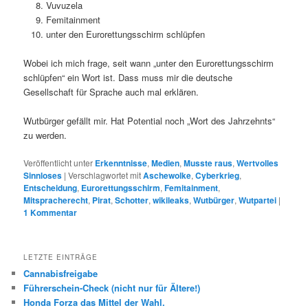
Vuvuzela
Femitainment
unter den Eurorettungsschirm schlüpfen
Wobei ich mich frage, seit wann „unter den Eurorettungsschirm
schlüpfen“ ein Wort ist. Dass muss mir die deutsche
Gesellschaft für Sprache auch mal erklären.
Wutbürger gefällt mir. Hat Potential noch „Wort des Jahrzehnts“
zu werden.
Veröffentlicht unter
Erkenntnisse
,
Medien
,
Musste raus
,
Wertvolles
Sinnloses
|
Verschlagwortet mit
Aschewolke
,
Cyberkrieg
,
Entscheidung
,
Eurorettungsschirm
,
Femitainment
,
Mitspracherecht
,
Pirat
,
Schotter
,
wikileaks
,
Wutbürger
,
Wutpartei
|
1
Kommentar
LETZTE EINTRÄGE
Cannabisfreigabe
Führerschein-Check (nicht nur für Ältere!)
Honda Forza das Mittel der Wahl.