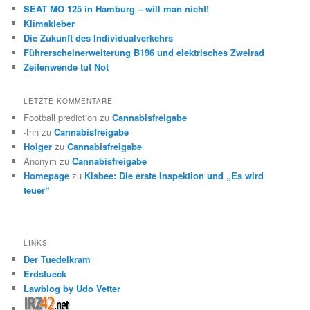
SEAT MO 125 in Hamburg – will man nicht!
Klimakleber
Die Zukunft des Individualverkehrs
Führerscheinerweiterung B196 und elektrisches Zweirad
Zeitenwende tut Not
LETZTE KOMMENTARE
Football prediction
zu
Cannabisfreigabe
-thh
zu
Cannabisfreigabe
Holger
zu
Cannabisfreigabe
Anonym
zu
Cannabisfreigabe
Homepage
zu
Kisbee: Die erste Inspektion und „Es wird
teuer“
LINKS
Der Tuedelkram
Erdstueck
Lawblog by Udo Vetter