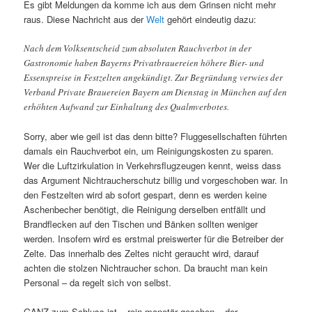
Es gibt Meldungen da komme ich aus dem Grinsen nicht mehr
raus. Diese Nachricht aus der
Welt
gehört eindeutig dazu:
Nach dem Volksentscheid zum absoluten Rauchverbot in der
Gastronomie haben Bayerns Privatbrauereien höhere Bier- und
Essenspreise in Festzelten angekündigt. Zur Begründung verwies der
Verband Private Brauereien Bayern am Dienstag in München auf den
erhöhten Aufwand zur Einhaltung des Qualmverbotes.
Sorry, aber wie geil ist das denn bitte? Fluggesellschaften führten
damals ein Rauchverbot ein, um Reinigungskosten zu sparen.
Wer die Luftzirkulation in Verkehrsflugzeugen kennt, weiss dass
das Argument Nichtraucherschutz billig und vorgeschoben war. In
den Festzelten wird ab sofort gespart, denn es werden keine
Aschenbecher benötigt, die Reinigung derselben entfällt und
Brandflecken auf den Tischen und Bänken sollten weniger
werden. Insofern wird es erstmal preiswerter für die Betreiber der
Zelte. Das innerhalb des Zeltes nicht geraucht wird, darauf
achten die stolzen Nichtraucher schon. Da braucht man kein
Personal – da regelt sich von selbst.
GANZ zum Schluss ist – rein monetär gesehen – der