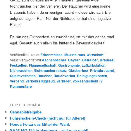
Nichtraucher hier der Verlierer. Der Raucher wird eine kleine
Ersparnis haben, da er weniger raucht – diese wird aufs Bier
aufgeschlagen: Pari. Nur der Nichtraucher hat eine negative
Bilanz.
Da mir das Oktoberfest eh zuwider ist, ist mir das ganze total
egal. Besauft euch allein bis hinter die Bewusstlosigkeit.
Veröffentlicht unter
Erkenntnisse
,
Musste raus
,
wirtschaft
|
Verschlagwortet mit
Aschenbecher
,
Bayern
,
Betreiber
,
Brauerei
,
Festzelten
,
Fluggesellschaft
,
Gastronomie
,
Luftzirkulation
,
Nichtraucher
,
Nichtraucherschutz
,
Oktoberfest
,
Privatbrauerei
,
Qualmverbotes
,
Raucher
,
Rauchverbot
,
Reinigungskosten
,
Verband
,
Verkehrsflugzeug
,
Verlierer
,
Volksentscheid
|
2
Kommentare
LETZTE EINTRÄGE
Cannabisfreigabe
Führerschein-Check (nicht nur für Ältere!)
Honda Forza das Mittel der Wahl.
SEAT MO 125 in Hamburg – will man nicht!