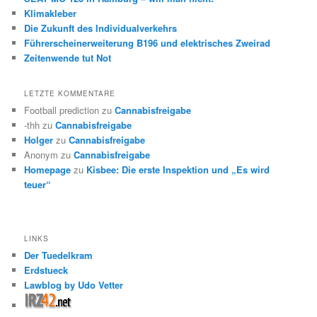
Klimakleber
Die Zukunft des Individualverkehrs
Führerscheinerweiterung B196 und elektrisches Zweirad
Zeitenwende tut Not
LETZTE KOMMENTARE
Football prediction
zu
Cannabisfreigabe
-thh
zu
Cannabisfreigabe
Holger
zu
Cannabisfreigabe
Anonym
zu
Cannabisfreigabe
Homepage
zu
Kisbee: Die erste Inspektion und „Es wird
teuer“
LINKS
Der Tuedelkram
Erdstueck
Lawblog by Udo Vetter