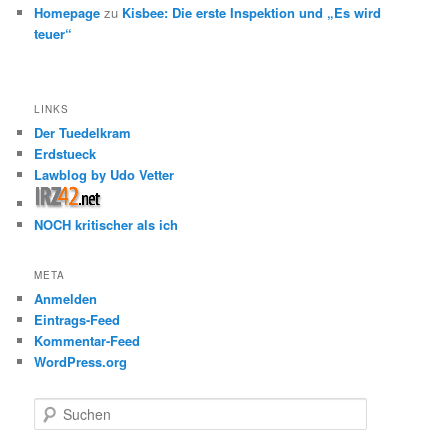
Homepage
zu
Kisbee: Die erste Inspektion und „Es wird
teuer“
LINKS
Der Tuedelkram
Erdstueck
Lawblog by Udo Vetter
NOCH kritischer als ich
META
Anmelden
Eintrags-Feed
Kommentar-Feed
WordPress.org
S
u
c