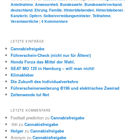
Anteilnahme
,
Anwesenheit
,
Bundeswehr
,
Bundeswehrverband
,
deutschland
,
Ehrung
,
Familie
,
Hinterbliebenden
,
Hinterbliebener
,
Kanzlerin
,
Opfern
,
Selbstverteidungsminister
,
Teilnahme
,
Verantwortliche
|
4
Kommentare
LETZTE EINTRÄGE
Cannabisfreigabe
Führerschein-Check (nicht nur für Ältere!)
Honda Forza das Mittel der Wahl.
SEAT MO 125 in Hamburg – will man nicht!
Klimakleber
Die Zukunft des Individualverkehrs
Führerscheinerweiterung B196 und elektrisches Zweirad
Zeitenwende tut Not
LETZTE KOMMENTARE
Football prediction
zu
Cannabisfreigabe
-thh
zu
Cannabisfreigabe
Holger
zu
Cannabisfreigabe
Anonym
zu
Cannabisfreigabe