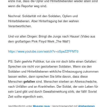
erste mal, dass die Opfer und Hinterbliebenden wieder allein sind
wenn die Reporter weg sind.
Nochmal: Solidarität mit den Soldaten, Opfern und
Hinterbliebenen. Aber Hinterfragung bei den wahren
Verantwortlichen.
Und vor allen Dingen: Bringt die Jungs nach Hause! (Video aus
dem großartigen Pink Floyd Werk „The Wall“)
httpv://www.youtube.com/watch?v=oSpeZZFFMT0
PS: Sehr geehrte Politiker, tun sie mir doch bitte einen Gefallen:
Sprechen sie nicht von gestorbenen Soldaten. Wenn sie den
Soldaten und Hinterbliebenen wirkliche Ehrbezeugung zukommen
lassen wollen, dann sprechen Sie bitte davon, dass diese
Menschen
gefallen
sind. Menschen sterben an Altersschwäche,
nach Unfällen und an Krankheiten. Der Soldat, der sein Leben für
sein Land gibt und durch Gewalteinwirkung stirb, der fällt! Soviel
Zeit sollte eigentlich sein.
Veröffentlicht unter
Musste raus
|
Verschlagwortet mit
Afghanistan
,