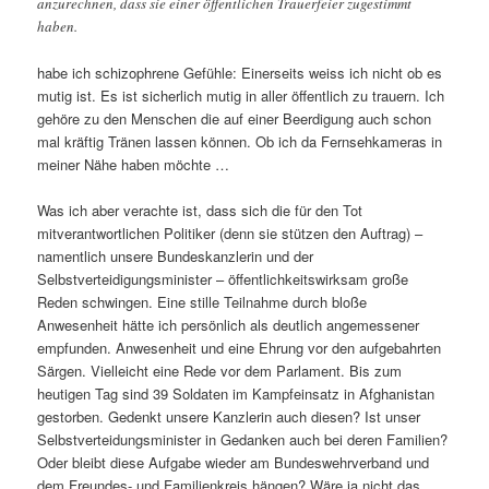
anzurechnen, dass sie einer öffentlichen Trauerfeier zugestimmt
haben.
habe ich schizophrene Gefühle: Einerseits weiss ich nicht ob es
mutig ist. Es ist sicherlich mutig in aller öffentlich zu trauern. Ich
gehöre zu den Menschen die auf einer Beerdigung auch schon
mal kräftig Tränen lassen können. Ob ich da Fernsehkameras in
meiner Nähe haben möchte …
Was ich aber verachte ist, dass sich die für den Tot
mitverantwortlichen Politiker (denn sie stützen den Auftrag) –
namentlich unsere Bundeskanzlerin und der
Selbstverteidigungsminister – öffentlichkeitswirksam große
Reden schwingen. Eine stille Teilnahme durch bloße
Anwesenheit hätte ich persönlich als deutlich angemessener
empfunden. Anwesenheit und eine Ehrung vor den aufgebahrten
Särgen. Vielleicht eine Rede vor dem Parlament. Bis zum
heutigen Tag sind 39 Soldaten im Kampfeinsatz in Afghanistan
gestorben. Gedenkt unsere Kanzlerin auch diesen? Ist unser
Selbstverteidungsminister in Gedanken auch bei deren Familien?
Oder bleibt diese Aufgabe wieder am Bundeswehrverband und
dem Freundes- und Familienkreis hängen? Wäre ja nicht das