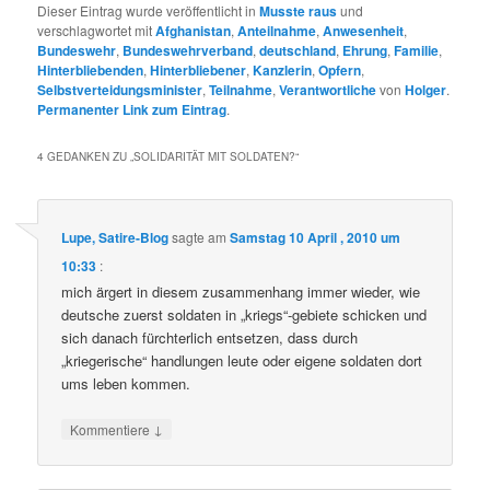
Dieser Eintrag wurde veröffentlicht in
Musste raus
und
verschlagwortet mit
Afghanistan
,
Anteilnahme
,
Anwesenheit
,
Bundeswehr
,
Bundeswehrverband
,
deutschland
,
Ehrung
,
Familie
,
Hinterbliebenden
,
Hinterbliebener
,
Kanzlerin
,
Opfern
,
Selbstverteidungsminister
,
Teilnahme
,
Verantwortliche
von
Holger
.
Permanenter Link zum Eintrag
.
4 GEDANKEN ZU „
SOLIDARITÄT MIT SOLDATEN?
“
Lupe, Satire-Blog
sagte am
Samstag 10 April , 2010 um
10:33
:
mich ärgert in diesem zusammenhang immer wieder, wie
deutsche zuerst soldaten in „kriegs“-gebiete schicken und
sich danach fürchterlich entsetzen, dass durch
„kriegerische“ handlungen leute oder eigene soldaten dort
ums leben kommen.
↓
Kommentiere