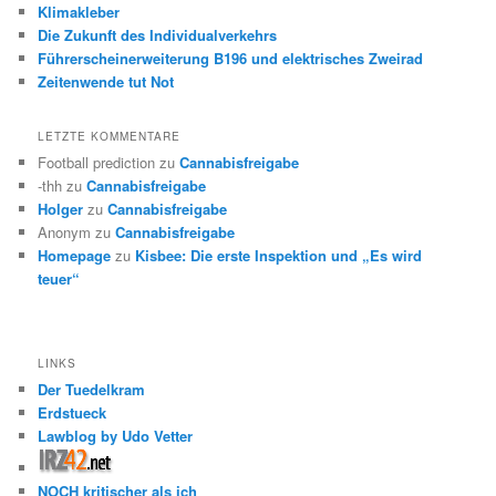
Klimakleber
Die Zukunft des Individualverkehrs
Führerscheinerweiterung B196 und elektrisches Zweirad
Zeitenwende tut Not
LETZTE KOMMENTARE
Football prediction
zu
Cannabisfreigabe
-thh
zu
Cannabisfreigabe
Holger
zu
Cannabisfreigabe
Anonym
zu
Cannabisfreigabe
Homepage
zu
Kisbee: Die erste Inspektion und „Es wird
teuer“
LINKS
Der Tuedelkram
Erdstueck
Lawblog by Udo Vetter
NOCH kritischer als ich