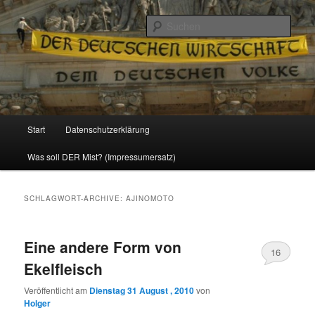
Politik, Wirtschaft, Soziales und Gesellschaft
Such
Reizzentrum
Hauptmenü
Start
Datenschutzerklärung
Zum
Zum
Was soll DER Mist? (Impressumersatz)
Inhalt
sekundären
wechseln
Inhalt
SCHLAGWORT-ARCHIVE:
AJINOMOTO
wechseln
Eine andere Form von
16
Ekelfleisch
Veröffentlicht am
Dienstag 31 August , 2010
von
Holger