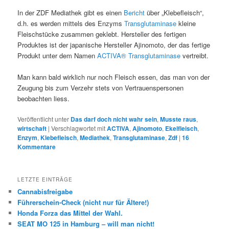
In der ZDF Mediathek gibt es einen
Bericht
über „Klebefleisch“,
d.h. es werden mittels des Enzyms
Transglutaminase
kleine
Fleischstücke zusammen geklebt. Hersteller des fertigen
Produktes ist der japanische Hersteller Ajinomoto, der das fertige
Produkt unter dem Namen
ACTIVA® Transglutaminase
vertreibt.
Man kann bald wirklich nur noch Fleisch essen, das man von der
Zeugung bis zum Verzehr stets von Vertrauenspersonen
beobachten liess.
Veröffentlicht unter
Das darf doch nicht wahr sein
,
Musste raus
,
wirtschaft
|
Verschlagwortet mit
ACTIVA
,
Ajinomoto
,
Ekelfleisch
,
Enzym
,
Klebefleisch
,
Mediathek
,
Transglutaminase
,
Zdf
|
16
Kommentare
LETZTE EINTRÄGE
Cannabisfreigabe
Führerschein-Check (nicht nur für Ältere!)
Honda Forza das Mittel der Wahl.
SEAT MO 125 in Hamburg – will man nicht!