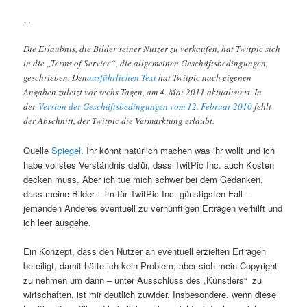
…
Die Erlaubnis, die Bilder seiner Nutzer zu verkaufen, hat Twitpic sich
in die „Terms of Service“, die allgemeinen Geschäftsbedingungen,
geschrieben. Den
ausführlichen Text
hat Twitpic nach eigenen
Angaben zuletzt vor sechs Tagen, am 4. Mai 2011 aktualisiert. In
der
Version der Geschäftsbedingungen vom 12. Februar 2010
fehlt
der Abschnitt, der Twitpic die Vermarktung erlaubt.
Quelle
Spiegel
. Ihr könnt natürlich machen was ihr wollt und ich
habe vollstes Verständnis dafür, dass TwitPic Inc. auch Kosten
decken muss. Aber ich tue mich schwer bei dem Gedanken,
dass meine Bilder – im für TwitPic Inc. günstigsten Fall –
jemanden Anderes eventuell zu vernünftigen Erträgen verhilft und
ich leer ausgehe.
Ein Konzept, dass den Nutzer an eventuell erzielten Erträgen
beteiligt, damit hätte ich kein Problem, aber sich mein Copyright
zu nehmen um dann – unter Ausschluss des „Künstlers“ zu
wirtschaften, ist mir deutlich zuwider. Insbesondere, wenn diese