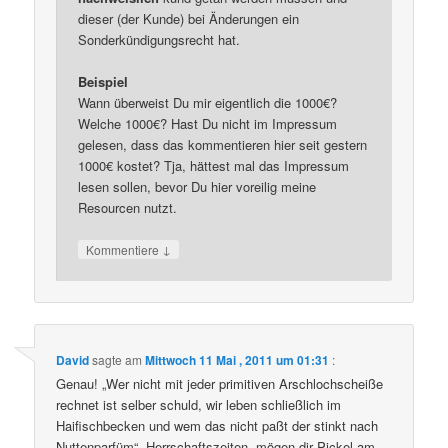
dieser (der Kunde) bei Änderungen ein
Sonderkündigungsrecht hat.
Beispiel
Wann überweist Du mir eigentlich die 1000€?
Welche 1000€? Hast Du nicht im Impressum
gelesen, dass das kommentieren hier seit gestern
1000€ kostet? Tja, hättest mal das Impressum
lesen sollen, bevor Du hier voreilig meine
Resourcen nutzt.
↓
Kommentiere
David
sagte am
Mittwoch 11 Mai , 2011 um 01:31
:
Genau! „Wer nicht mit jeder primitiven Arschlochscheiße
rechnet ist selber schuld, wir leben schließlich im
Haifischbecken und wem das nicht paßt der stinkt nach
Nuttenparfüm“. Herrschaftszeiten, mögen dir Pickel am