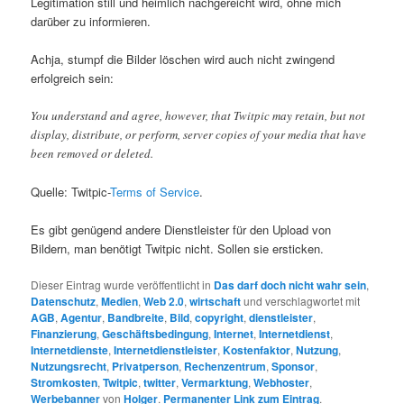
Legitimation still und heimlich nachgereicht wird, ohne mich
darüber zu informieren.
Achja, stumpf die Bilder löschen wird auch nicht zwingend
erfolgreich sein:
You understand and agree, however, that Twitpic may retain, but not
display, distribute, or perform, server copies of your media that have
been removed or deleted.
Quelle: Twitpic-
Terms of Service
.
Es gibt genügend andere Dienstleister für den Upload von
Bildern, man benötigt Twitpic nicht. Sollen sie ersticken.
Dieser Eintrag wurde veröffentlicht in
Das darf doch nicht wahr sein
,
Datenschutz
,
Medien
,
Web 2.0
,
wirtschaft
und verschlagwortet mit
AGB
,
Agentur
,
Bandbreite
,
Bild
,
copyright
,
dienstleister
,
Finanzierung
,
Geschäftsbedingung
,
Internet
,
Internetdienst
,
Internetdienste
,
Internetdienstleister
,
Kostenfaktor
,
Nutzung
,
Nutzungsrecht
,
Privatperson
,
Rechenzentrum
,
Sponsor
,
Stromkosten
,
Twitpic
,
twitter
,
Vermarktung
,
Webhoster
,
Werbebanner
von
Holger
.
Permanenter Link zum Eintrag
.