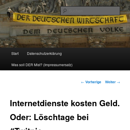
Politik, Wirtschaft, Soziales und Gesellschaft
Such
Reizzentrum
Hauptmenü
Start
Datenschutzerklärung
Zum
Was soll DER Mist? (Impressumersatz)
Inhalt
wechseln
Beitrags-
←
Vorherige
Weiter
→
Navigation
Internetdienste kosten Geld.
Oder: Löschtage bei