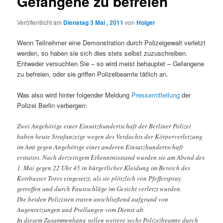
Gefangene zu befreien
Veröffentlicht am
Dienstag 3 Mai , 2011
von
Holger
Wenn Teilnehmer eine Demonstration durch Polizeigewalt verletzt
werden, so haben sie sich dies stets selbst zuzuschreiben.
Entweder versuchten Sie – so wird meist behauptet – Gefangene
zu befreien, oder sie griffen Polizeibeamte tätlich an.
Was also wird hinter folgender Meldung
Pressemitteilung
der
Polizei Berlin verbergen:
Zwei Angehörige einer Einsatzhundertschaft der Berliner Polizei
haben heute Strafanzeige wegen des Verdachts der Körperverletzung
im Amt gegen Angehörige einer anderen Einsatzhundertschaft
erstattet. Nach derzeitigem Erkenntnisstand wurden sie am Abend des
1. Mai gegen 22 Uhr 45 in bürgerlicher Kleidung im Bereich des
Kottbusser Tores eingesetzt, als sie plötzlich von Pfefferspray
getroffen und durch Faustschläge im Gesicht verletzt wurden.
Die beiden Polizisten traten anschließend aufgrund von
Augenreizungen und Prellungen vom Dienst ab.
In diesem Zusammenhang sollen weitere sechs Polizeibeamte durch