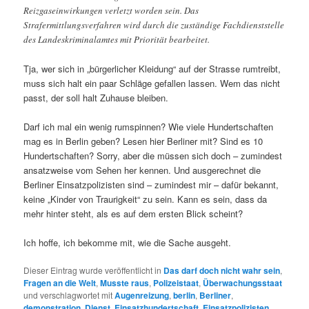
Reizgaseinwirkungen verletzt worden sein. Das
Strafermittlungsverfahren wird durch die zuständige Fachdienststelle
des Landeskriminalamtes mit Priorität bearbeitet.
Tja, wer sich in „bürgerlicher Kleidung“ auf der Strasse rumtreibt,
muss sich halt ein paar Schläge gefallen lassen. Wem das nicht
passt, der soll halt Zuhause bleiben.
Darf ich mal ein wenig rumspinnen? Wie viele Hundertschaften
mag es in Berlin geben? Lesen hier Berliner mit? Sind es 10
Hundertschaften? Sorry, aber die müssen sich doch – zumindest
ansatzweise vom Sehen her kennen. Und ausgerechnet die
Berliner Einsatzpolizisten sind – zumindest mir – dafür bekannt,
keine „Kinder von Traurigkeit“ zu sein. Kann es sein, dass da
mehr hinter steht, als es auf dem ersten Blick scheint?
Ich hoffe, ich bekomme mit, wie die Sache ausgeht.
Dieser Eintrag wurde veröffentlicht in
Das darf doch nicht wahr sein
,
Fragen an die Welt
,
Musste raus
,
Polizeistaat
,
Überwachungsstaat
und verschlagwortet mit
Augenreizung
,
berlin
,
Berliner
,
demonstration
,
Dienst
,
Einsatzhundertschaft
,
Einsatzpolizisten
,