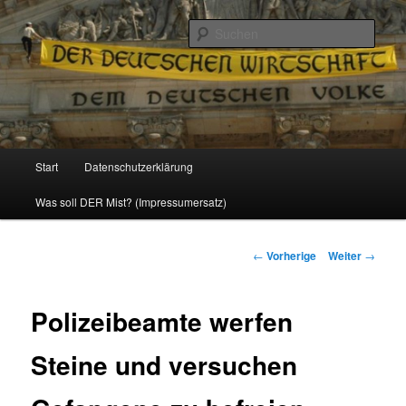
Politik, Wirtschaft, Soziales und Gesellschaft
Such
Reizzentrum
Hauptmenü
Start
Datenschutzerklärung
Zum
Was soll DER Mist? (Impressumersatz)
Inhalt
wechseln
Beitrags-
←
Vorherige
Weiter
→
Navigation
Polizeibeamte werfen
Steine und versuchen