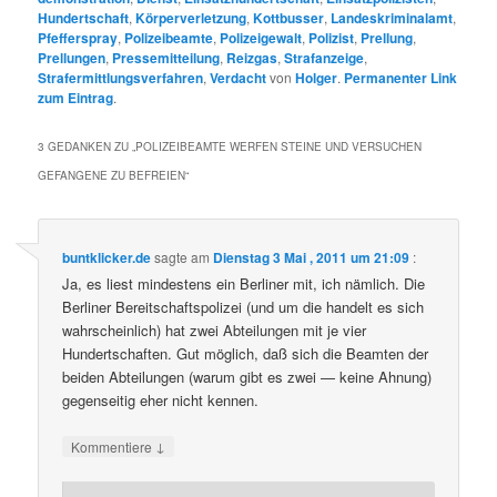
Hundertschaft
,
Körperverletzung
,
Kottbusser
,
Landeskriminalamt
,
Pfefferspray
,
Polizeibeamte
,
Polizeigewalt
,
Polizist
,
Prellung
,
Prellungen
,
Pressemitteilung
,
Reizgas
,
Strafanzeige
,
Strafermittlungsverfahren
,
Verdacht
von
Holger
.
Permanenter Link
zum Eintrag
.
3 GEDANKEN ZU „
POLIZEIBEAMTE WERFEN STEINE UND VERSUCHEN
GEFANGENE ZU BEFREIEN
“
buntklicker.de
sagte am
Dienstag 3 Mai , 2011 um 21:09
:
Ja, es liest mindestens ein Berliner mit, ich nämlich. Die
Berliner Bereitschaftspolizei (und um die handelt es sich
wahrscheinlich) hat zwei Abteilungen mit je vier
Hundertschaften. Gut möglich, daß sich die Beamten der
beiden Abteilungen (warum gibt es zwei — keine Ahnung)
gegenseitig eher nicht kennen.
↓
Kommentiere