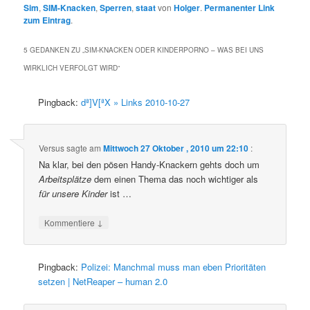
Sim
,
SIM-Knacken
,
Sperren
,
staat
von
Holger
.
Permanenter Link
zum Eintrag
.
5 GEDANKEN ZU „
SIM-KNACKEN ODER KINDERPORNO – WAS BEI UNS
WIRKLICH VERFOLGT WIRD
“
Pingback:
dª]V[ªX » Links 2010-10-27
Versus
sagte am
Mittwoch 27 Oktober , 2010 um 22:10
:
Na klar, bei den pösen Handy-Knackern gehts doch um
Arbeitsplätze
dem einen Thema das noch wichtiger als
für unsere Kinder
ist …
↓
Kommentiere
Pingback:
Polizei: Manchmal muss man eben Prioritäten
setzen | NetReaper – human 2.0