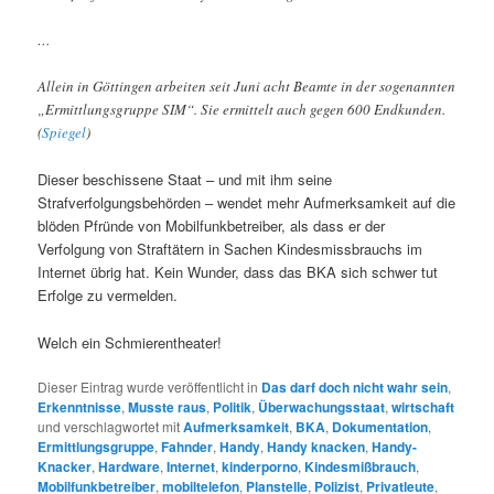
…
Allein in Göttingen arbeiten seit Juni acht Beamte in der sogenannten
„Ermittlungsgruppe SIM“. Sie ermittelt auch gegen 600 Endkunden.
(
Spiegel
)
Dieser beschissene Staat – und mit ihm seine
Strafverfolgungsbehörden – wendet mehr Aufmerksamkeit auf die
blöden Pfründe von Mobilfunkbetreiber, als dass er der
Verfolgung von Straftätern in Sachen Kindesmissbrauchs im
Internet übrig hat. Kein Wunder, dass das BKA sich schwer tut
Erfolge zu vermelden.
Welch ein Schmierentheater!
Dieser Eintrag wurde veröffentlicht in
Das darf doch nicht wahr sein
,
Erkenntnisse
,
Musste raus
,
Politik
,
Überwachungsstaat
,
wirtschaft
und verschlagwortet mit
Aufmerksamkeit
,
BKA
,
Dokumentation
,
Ermittlungsgruppe
,
Fahnder
,
Handy
,
Handy knacken
,
Handy-
Knacker
,
Hardware
,
Internet
,
kinderporno
,
Kindesmißbrauch
,
Mobilfunkbetreiber
,
mobiltelefon
,
Planstelle
,
Polizist
,
Privatleute
,