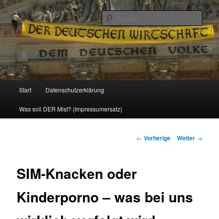
Politik, Wirtschaft, Soziales und Gesellschaft
Such
Reizzentrum
Hauptmenü
Start
Datenschutzerklärung
Zum
Was soll DER Mist? (Impressumersatz)
Inhalt
wechseln
Beitrags-
←
Vorherige
Weiter
→
Navigation
SIM-Knacken oder
Kinderporno – was bei uns