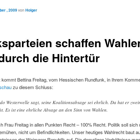
er , 2009
von
Holger
ksparteien schaffen Wahle
durch die Hintertür
 kommt Bettina Freitag, vom Hessischen Rundfunk, in Ihrem Komme
schau
zu diesem Schluss:
do Westerwelle sagt, seine Koalitionsabsage sei ehrlich. Da hat er zwei
ht. Es ist eine ehrliche Absage an den Sinn von Wahlen.
h Frau Freitag in allen Punkten Recht – 100% Recht. Politik soll sich
mühen, nicht um Befindlichkeiten. Unser heutiges Wahlrecht baut a
ntnissen der Weimarer Republik auf. Die damaligen Verhältnisse mac