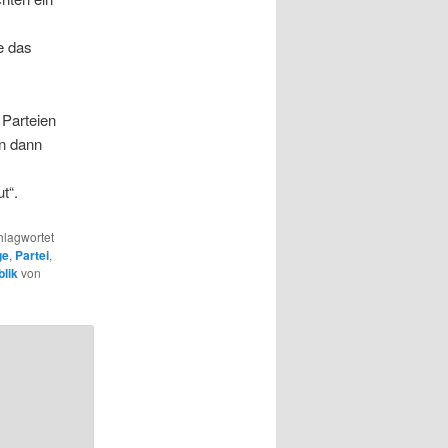
e das
 Parteien
nn dann
t“.
hlagwortet
ge
,
Partei
,
lik
von