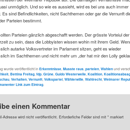
uasi unmöglich. Und so wie es aussieht, wird es bei uns auch immer
 Es sind Befindlichkeiten, nicht Sachthemen oder gar die Vernunft di
der Parteien bestimmt.
 sollten Parteien gänzlich abgeschafft werden. Der grösste Vorteiul der
rzeit zu sein, dass die Lobbyisten wissen wohin mit ihrem Geld. We
slich autarke Volksvertreter im Parlament sitzen, geht es wieder
slich im Sachthemen und nicht mehr um „der hat mir den Lolly geklau
ag wurde veröffentlicht in
Erkenntnisse
,
Musste raus
,
parteien
,
Wahlen
und versc
chkeit
,
Bettina Freitag
,
fdp
,
Grüne
,
Guido Westerwelle
,
Koalition
,
Koalitionsabsa
schau
,
Verhalten
,
Vernunft
,
Volkspartei
,
Wählerwille
,
Wahlrecht
,
Weimarer Repub
manenter Link zum Eintrag
.
ibe einen Kommentar
l-Adresse wird nicht veröffentlicht.
Erforderliche Felder sind mit
*
markiert