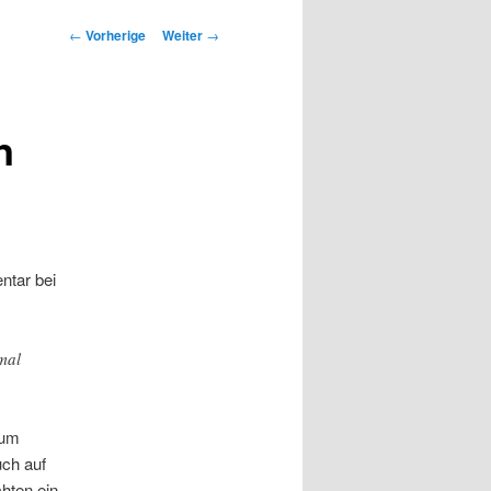
Beitrags-
←
Vorherige
Weiter
→
Navigation
n
ntar bei
mal
 um
uch auf
hten ein