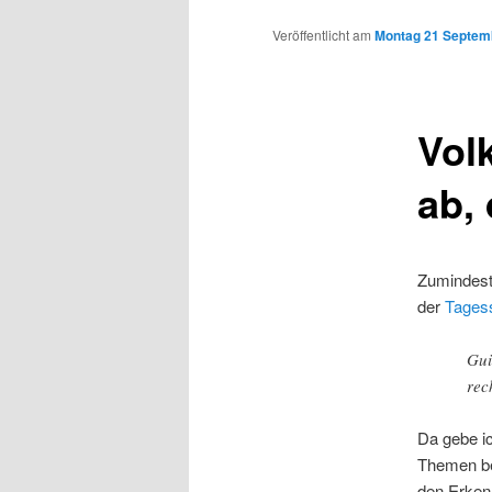
Inhalt
Veröffentlicht am
Montag 21 Septemb
wechseln
Vol
ab, 
Zumindest
der
Tages
Gui
rec
Da gebe ic
Themen be
den Erken